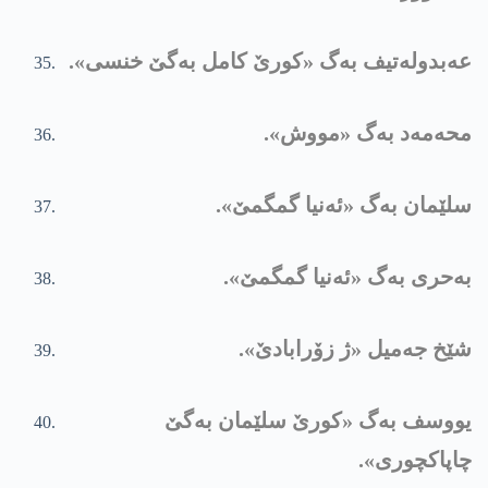
عەبدولەتیف بەگ «کورێ کامل بەگێ خنسی».
محەمەد بەگ «مووش».
سلێمان بەگ «ئەنیا گمگمێ».
بەحری بەگ «ئەنیا گمگمێ».
شێخ جەمیل «ژ زۆرابادێ».
یووسف بەگ «کورێ سلێمان بەگێ
چاپاکچوری».