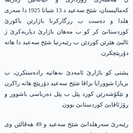
کەمالیستان، شێخ سەعید د 13 شباتا 1925 دا سەری
ھلدا و دەست ب رزگارکرنا باژارێن باکورێ
کوردستانێ کر کو ب مەھان باژارێ دیاربەکرێ ژ
ئالیێ ھێزێن کوردێن ب رێبەرتیا شێخ سەعید دا ھاتە
دۆرپێچکرن.
پشتی کو باژارێ ئامەدێ نەھاتیە رادەستکرن، ب
بریارا شوورایا بزاڤا شێخ سەعید دۆرپێچ ھاتە راکرن
و تێکۆشەرێن کورد پێل ب پێل دەرباسی باشوور و
رۆژئاڤایێ کوردستانێ بوون.
رێبەرێ سەرھلدانێ شێخ سەعید و 49 ھەڤالێن وی