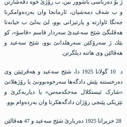
ژ بۆ دەرباسی باشوور ببن، ب رۆژێ خوە دڤەشارتن
و ب شەڤ دمەشیان، ئارمانجا وان بەردەوامکرنا
جەنگا ئاوارتە و پارتیزانی بوو، لێ بەلێ ب خیانەتا
هەڤلنگێ شێخ سەعیدێ سەردار قاسم «قاسۆ»، كو
یێك ژ سەرۆکێن سەرھلدانێ بوو، شێخ سەعید و
ھەڤالێن وی ھاتنە دیلگرتن.
د 10 گولانا 1925 دا، شێخ سەعید و ھەڤرێیێن وی
دەرخستنە پێش دادگەھا سەرخوەبوونێ یا رۆژھلاتێ
«شارک ئیستکلال مەحکەمەس» یا دیاربەکرێ و
نێزیکی پێنجی رۆژان دادگەهکرنا وان بەردەوام بوو.
28 خزیرانا 1925 دەربارێ شێخ سەعید و 47 ھەڤالێن