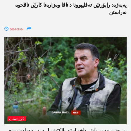
یەپەژە: راپۆرتێن تەڤلیبوونا د ناڤا وەزارەتا کارێن ناڤخوە
نەراستن
2026-08-04
کوردستان
نورەدین دەمیرتاش داخویانیێن بالکێش ل سەر دەولەتبوونێ