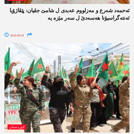
ئەحمەد شەرع و مەزلووم عەبدی ل شامێ جڤیان: پێڤاژۆیا
ئەنتەگراسیۆنا ھەسەدێ ل سەر مێزە یە
2026-08-04
کوردستان