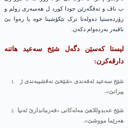
ب ناڤ و تەڤگەرێن جودا کورد ل ھەمبەری زولم و
زۆردەستیا دەولەتا ترک تێکۆشینا خوە یا رەوا بێ
ناڤبەر بەردەوام دکەن.
لیستا کەسێن دگەل شێخ سەعید ھاتنە
دارڤه‌كرن:
شێخ سەعید ئەفەندی «شێخێ نەقشیبەندی ژ
پیرانێ».
شێخ عەبدوللاھێ مەلەکانی «فەرماندارێ ئەنیا
ھەرێما مووشێ».