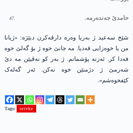
حامدێ جەندەرمە.
شێخ سه‌عید ژ به‌ریا وه‌ره‌ دارڤه‌كرن دبێژه‌: «ژیانا
من یا خوەزایی قەدیا. مە جانێ خوە ژ بۆ گەلێ خوە
فەدا کر. ئەزنە پۆشمانم. ژ بەر کو نەڤیێن مە دێ
شه‌رمێ ژ دژمنێن خوە نه‌كن. ئەز گەلەک
کێفخوەشم».
Tags:
sereke