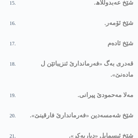
شێخ عەبدوللاھ.
شێخ ئۆمەر.
شێخ ئادەم
قەدری بەگ «فەرماندارێ ئنزیباتێن ل
مادەنێ».
مەلا مەحمودێ پیرانی.
شێخ شەمسەدین «فەرماندارێ فارقینێ».
شێخ ئیسمایل «دیاربەکر».