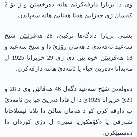
وی دا بریارا دارڤەکرنێ ھاتە دەرخستن و ژ بۆ 2
کەسان ژی جەزایێ هه‌تا هه‌تایێ ھاتە سەپاندن.
پشتی بریارا دادگەھا ترکیێ، 28 ھەڤرێیێن شێخ
سەعید ئەفەندی د ھەمان رۆژێ دا و شێخ سەعید و
18 ھەڤرێیێن خوه‌ یێن دی ژی 29 خزیرانا 1925 ل
مەیدانا «دەریێ چیا» یا ئامەدێ ھاتنە دارڤەکرن.
دەولەتێ شێخ سەعید دگەل 46 ھەڤالێن وی د 28 و
29ێ خزیرانا 1925ێ دا ل قادا دەریێ چیا یێ ئامەدێ
ب دارڤە کرن کو د ھەمان سالێ دا پلانا ئیسلاحاتا
شەرقێ یا «کۆمکوژیا سپی» ل دژی کوردان دا
دەستپێکرن.