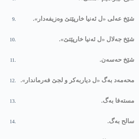
شێخ عەلی «ل ئەنیا خارپێتێ وەزیفەدار».
شێخ جەلال «ل ئەنیا خارپێتێ».
شێخ حەسەن.
محەمەد بەگ «ل دیاربەکر و لجێ فەرماندار».
مستەفا بەگ.
سالح بەگ.