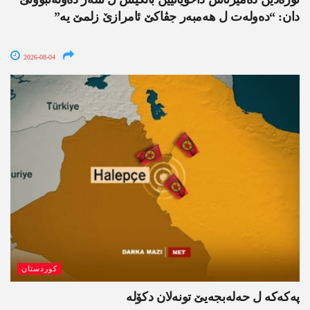
دان: “دەولەت ل ھەمبەر جڤاکێ ئامرازێ زلمێ یە”
2026-08-04
کوردستان
پەکەکە ل حەلەبجەیێ تونەلان دکۆلە