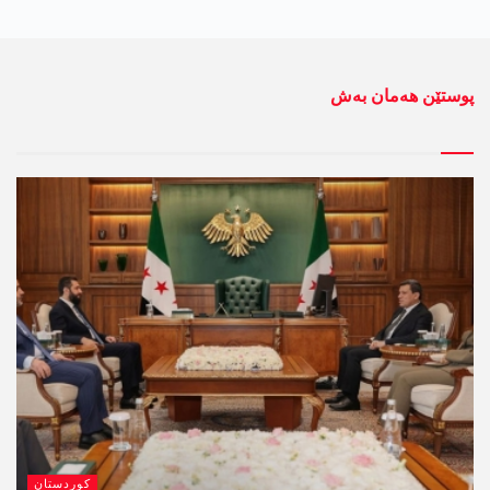
پوستێن ھەمان بەش
کوردستان