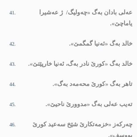
عەلی بادان بەگ «چەولیگ/ ژ عەشیرا
یاماچێ».
خالد بەگ «ئەنیا گمگمێ».
خالد بەگ «کورێ نادر بەگ، ئەنیا خارپێتێ».
تاھر بەگ «کورێ محەمەد بەگ».
تەیب عەلی بەگ «مدوورێ ناحیێ».
چەرکەز «خزمەتکارێ شێخ سەعید کورێ
یووسف».