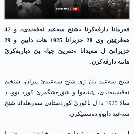
فەرمانا دارڤەکرنا «شێخ سەعید ئەفەندی» و 47
ھەڤرێیێن وی 28 خزیرانا 1925 ھات دایین و 29
خزیرانێ ل مەیدانا «دەریێ چیا» یێ دیاربەکرێ
ھاتنە دارڤه‌كرن.
شێخ سەعید یان ژی شێخ سەعیدێ پیران، شێخێ
نەقشیبەندی، پێشەوا و شۆرەشگەرێ کورد بوو، د
سالا 1925 دا ل باکورێ کوردستانێ سەرھلدانا شێخ
سەعید دابوو دەستپێکرن.
ل ھەمبەری زۆرداری و خیانەتێن رەژیما