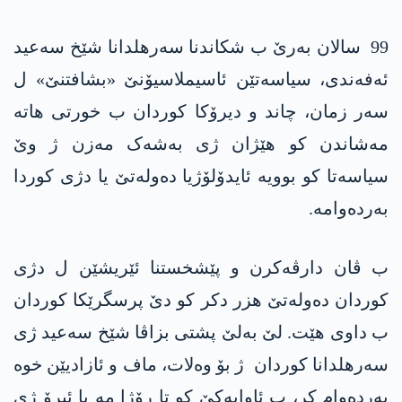
99 سالان بەرێ ب شکاندنا سەرھلدانا شێخ سەعید
ئەفەندی، سیاسەتێن ئاسیملاسیۆنێ «بشافتنێ» ل
سەر زمان، چاند و دیرۆکا کوردان ب خورتی ھاتە
مەشاندن کو هێژان ژی بەشەک مەزن ژ وێ
سیاسەتا کو بوویە ئایدۆلۆژیا دەولەتێ یا دژی کوردا
بەردەوامە.
ب ڤان دارڤەکرن و پێشخستنا ئێریشێن ل دژی
کوردان دەولەتێ هزر دکر کو دێ پرسگرێکا کوردان
ب داوی هێت. لێ بەلێ پشتی بزاڤا شێخ سەعید ژی
سەرھلدانا کوردان ژ بۆ وەلات، ماف و ئازادیێن خوە
بەردەوام کر، ب ئاوایەکێ کو تا رۆژا مە یا ئیرۆ ژی