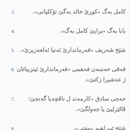
کامل بەگ «کورێ خالد بەگێ تۆکلیانی».
بابا بەگ «برایێ کامل بەگ».
شێخ شەریف «فەرماندارێ ئەنیا ئەلعەزیزێ».
فەقی حەسەن فەھمی «فەرماندارێ ئینزیباتان
ژ عەشیرا زکتێ».
حەجی سادق «کارمەند ل ناڤچەیا گەنجێ/
ڤالێرلیێ یا جەولگێ».
شێخ ئیبراھیم «مفتی».