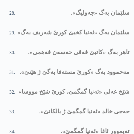
سلێمان بەگ «چەولیگ».
سلێمان بەگ «ئەنیا کخیێ کورێ شەریف بەگ»
تاھر بەگ «کاتبێ فەقی حەسەن فەھمی».
مەحموود بەگ «کورێ مستەفا بەگێ ژ ھێنێ».
شێخ عەلی «ئەنیا گمگمێ، کورێ شێخ مووسا»
حەجی خالد «ئەنیا گمگمێ ژ بالکانێ».
تەیموور ئاغا «ئەنیا گمگمێ».