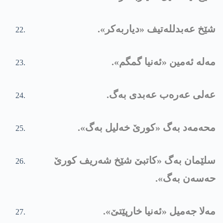
شێخ عەبدللەتیف «دیاربەکر».
مەلە ئەمین «ئەنیا گمگم».
عەلی عەرەب عەبدی بەگ.
محەمەد بەگ «کورێ خەلیل بەگ».
سلێمان بەگ «کاتبێ شێخ شەریف کورێ
حەسەن بەگ».
مەلا جەمیل «ئەنیا خارپێتێ».