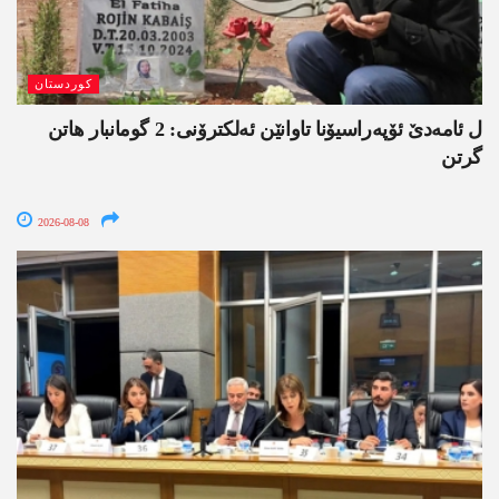
کوردستان
ل ئامەدێ ئۆپەراسیۆنا تاوانێن ئەلکترۆنی: 2 گومانبار ھاتن
گرتن
2026-08-08