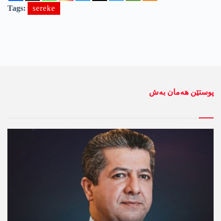
Tags:
sereke
پوستێن ھەمان بەش