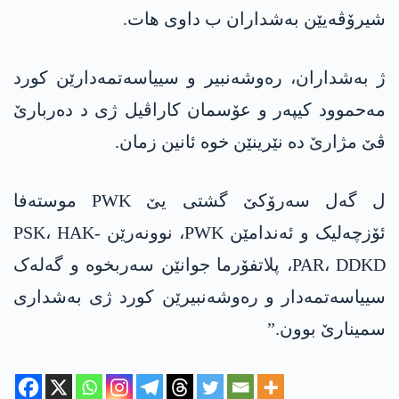
شیرۆڤەیێن بەشداران ب داوی ھات.
ژ بەشداران، رەوشەنبیر و سییاسەتمەدارێن کورد
مەحموود کیپەر و عۆسمان کاراڤیل ژی د دەربارێ
ڤێ مژارێ دە نێرینێن خوە ئانین زمان.
ل گەل سەرۆکێ گشتی یێ PWK موستەفا
ئۆزچەلیک و ئەندامێن PWK، نوونەرێن PSK، HAK-
PAR، DDKD، پلاتفۆرما جوانێن سەربخوە و گەلەک
سییاسەتمەدار و رەوشەنبیرێن کورد ژی بەشداری
سمینارێ بوون.”