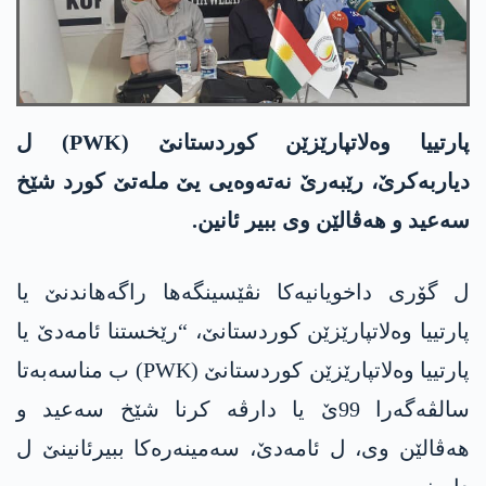
پارتییا وەلاتپارێزێن کوردستانێ (PWK) ل
دیاربەکرێ، رێبەرێ نەتەوەیی یێ ملەتێ کورد شێخ
سەعید و ھەڤالێن وی ببیر ئانین.
ل گۆری داخویانیەکا نڤێسینگەها راگەھاندنێ یا
پارتییا وەلاتپارێزێن کوردستانێ، “رێخستنا ئامەدێ یا
پارتییا وەلاتپارێزێن کوردستانێ (PWK) ب مناسەبەتا
سالڤەگەرا 99ێ یا دارڤە کرنا شێخ سەعید و
ھەڤالێن وی، ل ئامەدێ، سەمینەرەکا ببیرئانینێ ل