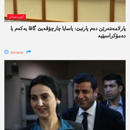
کوردستان
پارلامەنتەرێن دەم پارتیێ: یاسایا چارچۆڤەیێ گاڤا یەکەم یا
دەمۆکراسیێیە
2026-08-08