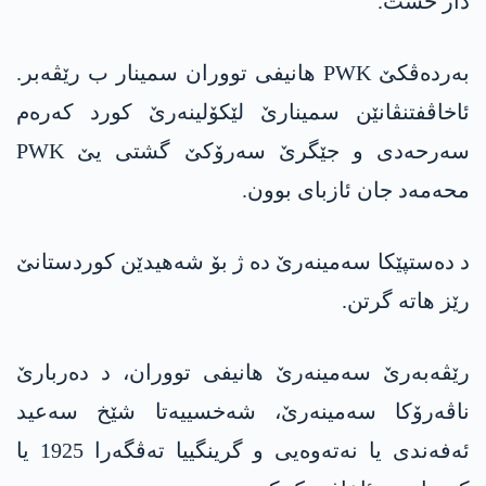
دار خست.
بەردەڤکێ PWK ھانیفی تووران سمینار ب رێڤەبر.
ئاخاڤفتنڤانێن سمینارێ لێکۆلینەرێ کورد کەرەم
سەرحەدی و جێگرێ سەرۆکێ گشتی یێ PWK
محەمەد جان ئازبای بوون.
د دەستپێکا سەمینەرێ دە ژ بۆ شەھیدێن کوردستانێ
رێز ھاتە گرتن.
رێڤەبەرێ سەمینەرێ ھانیفی تووران، د دەربارێ
ناڤەرۆکا سەمینەرێ، شەخسییەتا شێخ سەعید
ئەفەندی یا نەتەوەیی و گرینگییا تەڤگەرا 1925 یا