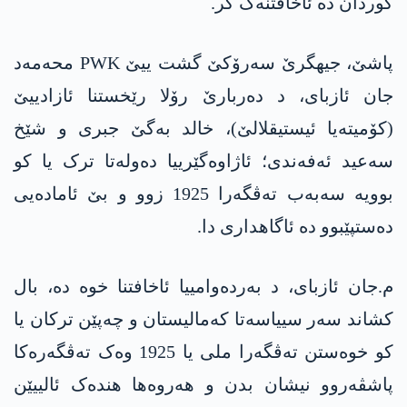
کوردان دە ئاخافتنەک کر.
پاشێ، جیھگرێ سەرۆکێ گشت ییێ PWK محەمەد
جان ئازبای، د دەربارێ رۆلا رێخستنا ئازادییێ
(کۆمیتەیا ئیستیقلالێ)، خالد بەگێ جبری و شێخ
سەعید ئەفەندی؛ ئاژاوەگێرییا دەولەتا ترک یا کو
بوویە سەبەب تەڤگەرا 1925 زوو و بێ ئامادەیی
دەستپێبوو دە ئاگاھداری دا.
م.جان ئازبای، د بەردەوامییا ئاخافتنا خوە دە، بال
کشاند سەر سییاسەتا کەمالیستان و چەپێن ترکان یا
کو خوەستن تەڤگەرا ملی یا 1925 وەک تەڤگەرەکا
پاشڤەروو نیشان بدن و ھەروەھا ھندەک ئالییێن