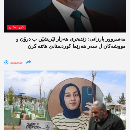
کوردستان
مەسروور بارزانی: زێدەتری ھەزار ئێریشێن ب درۆن و
مووشەکان ل سەر ھەرێما کوردستانێ ھاتنە کرن
2026-08-08