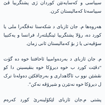
سییاسی و کەسایەتێن کوردان ژی پشتگرییا ڤێ
سییاسەتا کەمالیستان کرن.
ھەروەھا م. جان ئازبای د شکەستا تەڤگەرا ملی یا
کورد دە، رۆلا پشتگرییا ئینگیلتەرا، فرانسا و یەکتییا
سۆڤیەتی یا ژ بۆ کەمالیستان ئانی زمان.
م. جان ئازبای د بەردەوامییا ئاخافتنا خوە دە گۆت
“دڤێت کورد ب خوە دیرۆکا خوە بنڤیسینن دا کو
نڤشێن نوو ب ئاگاھداری و بەرچاڤکێن دەولەتا ترک
ل دیرۆکا خوە نەنێرن و شیرۆڤە نەکن”.
پشتی م.جان ئازبای لێکۆلینەرێ کورد کەرەم