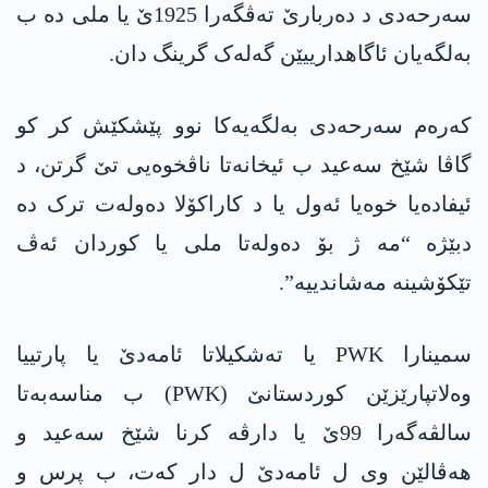
سەرحەدی د دەربارێ تەڤگەرا 1925ێ یا ملی دە ب
بەلگەیان ئاگاھدارییێن گەلەک گرینگ دان.
کەرەم سەرحەدی بەلگەیەکا نوو پێشکێش کر کو
گاڤا شێخ سەعید ب ئیخانەتا ناڤخوەیی تێ گرتن، د
ئیفادەیا خوەیا ئەول یا د کاراکۆلا دەولەت ترک دە
دبێژە “مە ژ بۆ دەولەتا ملی یا کوردان ئەڤ
تێکۆشینە مەشاندییە”.
سمینارا PWK یا تەشکیلاتا ئامەدێ یا پارتییا
وەلاتپارێزێن کوردستانێ (PWK) ب مناسەبەتا
سالڤەگەرا 99ێ یا دارڤە کرنا شێخ سەعید و
ھەڤالێن وی ل ئامەدێ ل دار کەت، ب پرس و