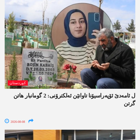
کوردستان
ل ئامەدێ ئۆپەراسیۆنا تاوانێن ئەلکترۆنی: 2 گومانبار ھاتن
گرتن
2026-08-08