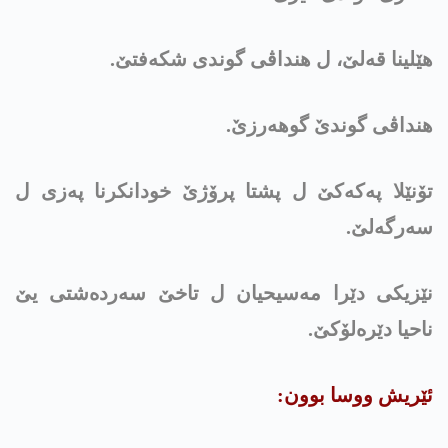
هێلينا قەلێ، ل هنداڤی گوندی شکەفتێ.
هنداڤی گوندێ گوھەرزێ.
تۆنێلا په‌كه‌كێ ل پشتا پرۆژێ خودانکرنا پەزی ل
سەرگەلێ.
نێزیکی دێرا مەسیحيان ل تاخێ سەردەشتی یێ
ناحيا دێرەلۆکێ.
ئێریش ووسا بوون: