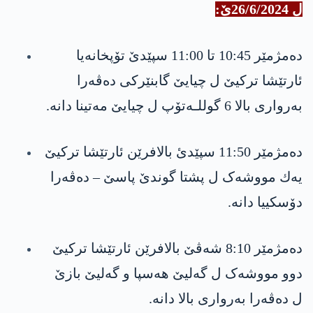
ل 26/6/2024ێ:
دەمژمێر 10:45 تا 11:00 سپێدێ تۆپخانه‌یا
ئارتێشا تركیێ ل چیایێ گابنێرکی ‏دەڤەرا
بەرواری بالا 6 گوللـه‌تۆپ ل چیایێ مەتينا دانە.
دەمژمێر 11:50 سپێدئ بالافرێن ئارتێشا تركیێ
یه‌ك مووشەک ل پشتا گوندێ پاسێ – ده‌ڤه‌را
دۆسکیيا دانه‌.
دەمژمێر 8:10 شەڤێ بالافرێن ئارتێشا تركیێ
دوو مووشەک ل گەلیێ ھەسپا و گەليێ بازێ ‏
ل ده‌ڤه‌را بەرواری بالا دانە.