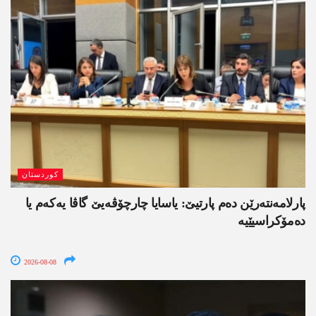
کوردستان
پارلامەنتەرێن دەم پارتیێ: یاسایا چارچۆڤەیێ گاڤا یەکەم یا
دەمۆکراسیێیە
2026-08-08