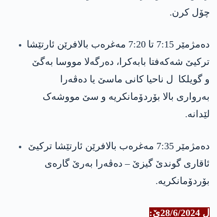
چۆل کرن.
دەمژمێر 7:15 تا 7:20 مەغرەب بالافرێن ئارتێشا
تركیێ شەکەفتا بابەکرا، دەرگەلا مووسا بە‌گێ
و گويلکا ‏ ل ناحيا کانی ماسێ ‏یا ده‌ڤه‌را
بەرواری بالا بۆردۆمانکريە و سێ مووشەک
لێدانە.
دەمژمێر 7:35 مەغرەب بالافرێن ئارتێشا تركیێ
ئاقاری گوندێ گيزێ – ده‌ڤه‌را بە‌رێ گارەی
بۆردۆمانکريه‌.
ل 28/6/2024ێ: