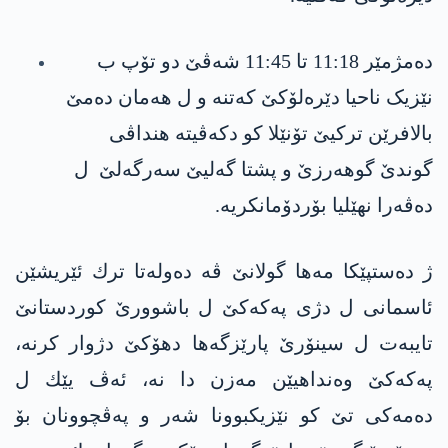
دەمژمێر 11:18 تا 11:45 شه‌ڤێ دو تۆپ ب
نێزیک ناحيا دێرەلۆکێ كه‌تنه‌ و ل هه‌مان دەمێ
بالافرێن تركیێ تۆنێلا كو دكه‌ڤیته‌ هنداڤی
گوندێ گوھەرزێ و پشتا گەليێ سەرگەلێ ‏ ل
ده‌ڤه‌را نهێليا بۆردۆمانکريە.
ژ ده‌ستپێكا مه‌ها گولانێ ڤه‌ ده‌وله‌تا ترك ئێریشێن
ئاسمانی ل دژی په‌كه‌كێ ل باشوورێ كوردستانێ
تایبه‌ت ل سینۆرێ پارێزگه‌ها دهۆكێ دژوار كرنه‌،
په‌كه‌كێ وه‌نداهیێن مه‌زن دا نه‌، ئه‌ڤ یێك ل
ده‌مه‌كی تێ کو نێزیكبوونا شه‌ر و په‌ڤچوونان بۆ