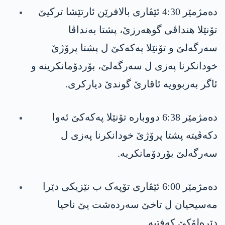
دەمژمێر 4:30 ئێڤاری بالافرێن ئارتێشا تركیێ
تۆنێلا هنداڤی گوھەرزێ، پشتا بەنداڤا
سەرگەلێ و تۆنێلا په‌كه‌كێ ل پشتا پرۆژێ
خودانکرنا پەزی ل سەرگەلێ، بۆردۆمانکرینە و
ئاگر بەربوویە ئاقارێ گوندێ ديارکری.
دەمژمێر 6:38 دووبارە تۆنێلا په‌كه‌كێ ئه‌وا
دكه‌ڤیته‌ پشتا پرۆژێ خودانكرنا په‌زی ل
سه‌رگه‌لێ بۆردۆمانکریه‌.
دەمژمێر 6:00 ئێڤاری تۆپەک ب نێزیکی دێرا
مەسیحيان ل تاخێ سەردەشت یێ ناحيا
دێرەلۆکێ کەفتيە.