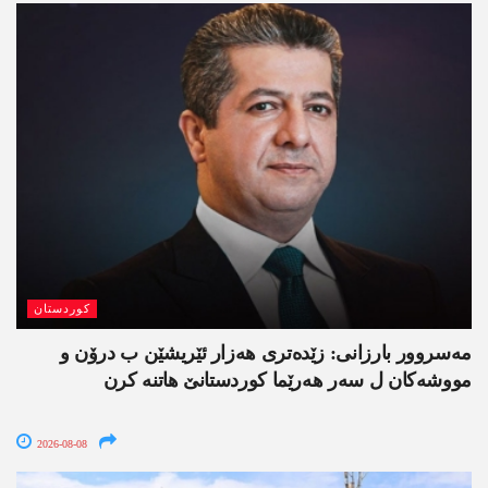
کوردستان
مەسروور بارزانی: زێدەتری ھەزار ئێریشێن ب درۆن و
مووشەکان ل سەر ھەرێما کوردستانێ ھاتنە کرن
2026-08-08