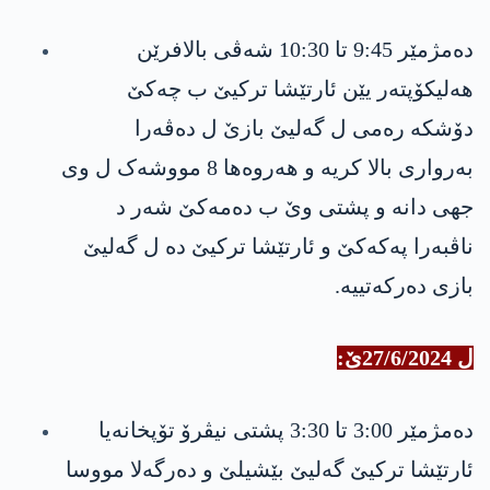
دەمژمێر 9:45 تا 10:30 شه‌ڤی بالافرێن
ھەليکۆپتەر یێن ئارتێشا تركیێ ب چەکێ
دۆشکە رەمی ل گەلیێ بازێ ‏ل ده‌ڤه‌را
بەرواری بالا کریه‌ و هەروەها 8 مووشەک ل وی
جهی دانە و پشتی وێ ب ده‌مه‌كێ شەر د
ناڤبەرا په‌كه‌كێ و ئارتێشا تركیێ ده‌ ل گەليێ
بازی ده‌ركه‌تییه‌.
ل 27/6/2024ێ:
دەمژمێر 3:00 تا 3:30 پشتی نیڤرۆ تۆپخانه‌یا
ئارتێشا تركیێ گەليێ بێشیلێ و دەرگەلا مووسا