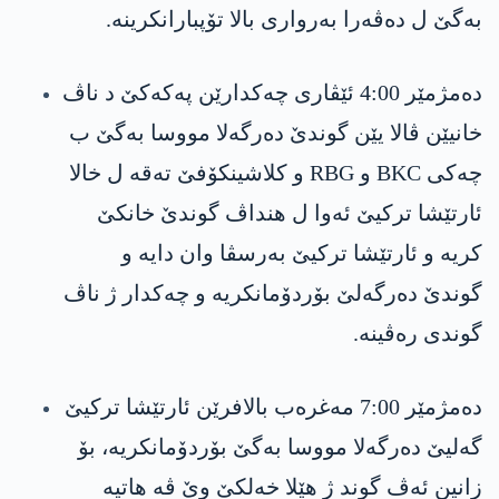
بەگێ ل ده‌ڤه‌را بەرواری بالا تۆپبارانکرینە.
دەمژمێر 4:00 ئێڤاری چە‌کدارێن په‌كه‌كێ د ناڤ
خانیێن ڤالا یێن گوندێ دەرگەلا مووسا بەگێ ب
چەکی BKC و RBG و کلاشينکۆفێ تەقە ل خالا
ئارتێشا تركیێ ئه‌وا ل هنداڤ گوندێ خانکێ
كریه‌ و ئارتێشا تركیێ بەرسڤا وان دایە و
گوندێ دەرگەلێ بۆردۆمانکريه‌ و چەکدار ژ ناڤ
گوندی ره‌ڤینه‌.
دەمژمێر 7:00 مەغرەب بالافرێن ئارتێشا تركیێ
گەليێ دەرگەلا مووسا بەگێ بۆردۆمانکريە، بۆ
زانين ئه‌ڤ گوند ژ هێلا خەلکێ وێ ڤه‌ هاتيه‌