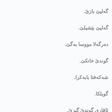
گەليێ بازێ.
گەليێ بێشیلێ.
دەرگەلا مووسا بەگێ.
گوندێ خانکێ.
شەکەفتا بابەکرا.
گويلکا.
ئاقاری گوندێ گيزێ.