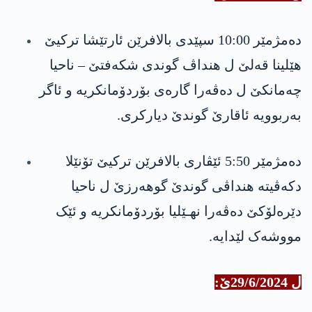
ده‌مژمێر 10:00 سپێدی بالافرێن ئارتێشا تركیێ
هێلينا قەلێ ل هنداڤ گوندی شکەفتێ – ناحیا
چه‌مانكێ ل ده‌ڤه‌را گارەی بۆردۆمانکريە و ئاگر
بە‌ربوويە ئاقارێ گوندێ ديارکری.
دەمژمێر 5:50 ئێڤاری بالافرێن تركیێ تۆنێلا
دکەڤیتە هنداڤی گوندێ گوھەرزێ ل ناحيا
دێرەلۆکێ ده‌ڤه‌را نهـێليا بۆردۆمانکريه‌ و ئێک
مووشەک لێدایە.
ل 29/6/2024ێ: