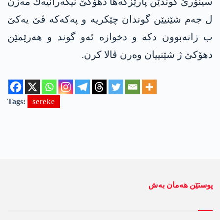
سینۆرێ گوندێن پارێزگه‌ها دهۆكێ نیگه‌رانیه‌ك مه‌زن
ل جه‌م شێنیێن گوندان چێكریه‌ و په‌كه‌كه‌ ڤێ یه‌كێ
ب زانه‌بوون دكه‌ و دخوازه‌ ئه‌و گوند و هه‌رێمێن
دهۆكێ ژ شێنییان وه‌رن ڤالا كرن.
Tags:
sereke
پوستێن ھەمان بەش