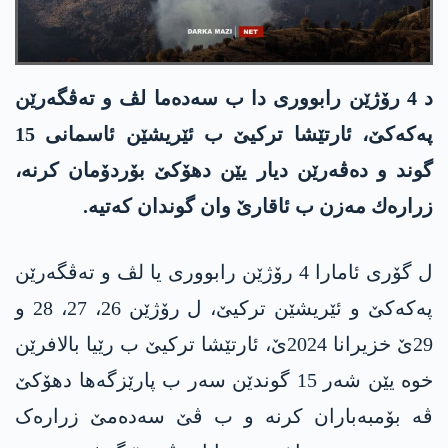
د 4 رۆژێن رابووری دا‌ ب سه‌ده‌ما لڤ و ته‌ڤگه‌رێن
په‌كه‌كێ، ئارتێشا تركیێ ب ئێریشێن ئاسمانی 15
گوند و ده‌ڤه‌رێن دیار یێن دهۆكێ بۆردۆمان كرنه‌،
زراره‌ك مه‌زن ب ئاقارێ وان گوندان كه‌تیه‌.
ل گۆری ئامارا 4 رۆژێن رابووری یا لڤ و ته‌ڤگه‌رێن
په‌كه‌كێ و ئێریشێن تركیێ، ل رۆژێن 26، 27، 28 و
29ێ خزیرانا 2024ێ، ئارتێشا ترکیێ ب رێیا بالافرێن
خوە یێن شەر 15 گوندێن سەر ب پارێزگەها دهۆکێ
ڤە بۆمبەباران کرنە و ب ڤێ سەدەمێ زرارەک