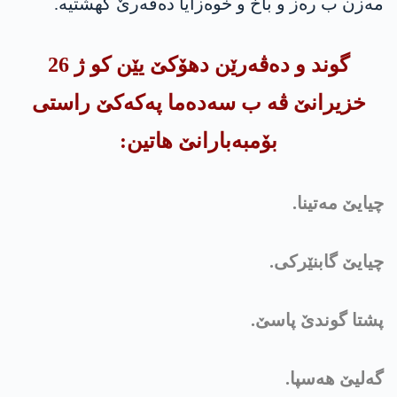
مەزن ب رەز و باخ و خوه‌زایا دەڤەرێ گهشتیە.
گوند و ده‌ڤه‌رێن دهۆكێ یێن كو ژ 26
خزیرانێ ڤه‌ ب سه‌ده‌ما په‌كه‌كێ راستی
بۆمبه‌بارانێ هاتین:
چیایێ مه‌تینا.
چیایێ گابنێركی.
پشتا گوندێ پاسێ.
گەلیێ ھەسپا.