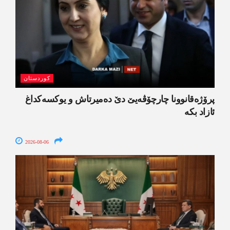
کوردستان
پرۆژەقانوونا چارچۆڤەیێ دێ دەمیرتاش و یوکسەکداغ
ئازاد بکە
2026-08-06