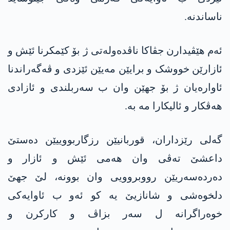
ناساندنە.
ئەم هێڤیدارن جڤاکا ناڤدەولەتی ژ بۆ کێمکرنا ئێش و
ئازارێن خووشک و برایێن مەیێن ئێزدی و ڤەگەراندنا
ئاوارەیان ژ بۆ جهێن وان ب سەربلندی و ئازادی
هەڤکار و ئالیکارا مە بە.
گەلی رێزداران، قوربانیێن رزگاربووییێن دەستێ
داعشێ تەڤی وان هەمی ئێش و ئازار و
دەردەسەریێن رووبروویی وان بوونە، لێ جهێ
دلخوەشی و شانازیێ یە کو ئەو ب ئاوایەکی
خوەراگرانە ل سەر بزاڤ و کارکرن و