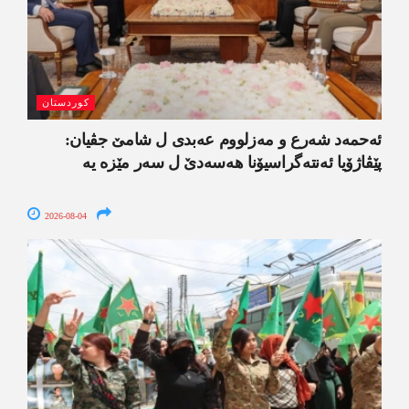
کوردستان
ئەحمەد شەرع و مەزلووم عەبدی ل شامێ جڤیان:
پێڤاژۆیا ئەنتەگراسیۆنا ھەسەدێ ل سەر مێزە یە
2026-08-04