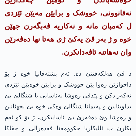
خوەسەپاندن و کۆمێن چەکدارێن
نەقانوونی، خووشک و برایێن مەیێن ئێزدی
ل کەمپان مانە و نەکاریە ڤەبگەرن جهێن
خوە و ژ بەر ڤێ یەکێ ژی هەتا نها دەڤەرێن
وان نەهاتنە ئاڤەدانکرن.
د ڤێ هەلکەفتنێ دە، ئەم پشتەڤانیا خوە ژ بۆ
داخوازێن رەوا یێن خووشک و برایێن خوەیێن ئێزدی
تەکەز دکن و پێدڤی رەوشا نەئاسایی یا شنگالێ بێ
بداویئانین و په‌یمانا شنگالێ وەکی خوە بێ بجهئانین
و رەوشا وێ دەڤەرێ بێ ئاساییکرن، ژ بۆ کو ئەم
بکارن ب ئالیکاریا حكوومه‌تا فەدەرالی و جڤاکا