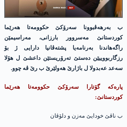
ب بەرهەڤبوونا سەرۆکێ حكوومه‌تا هەرێما
کوردستانێ مەسروور بارزانی، مەراسیمێن
راگەهاندنا بەرنامەیا پشتەڤانیا دارایی ژ بۆ
رزگاربووییێن دەستێ تەرۆریستێن داعشێ ل هۆلا
سەعد عەبدولا ل باژارێ هەولێرێ ب رێ ڤە چوو.
پارەکە گۆتارا سەرۆکێ حكوومه‌تا هەرێما
کوردستانێ:
ب ناڤێ خودایێ مەزن و دلۆڤان