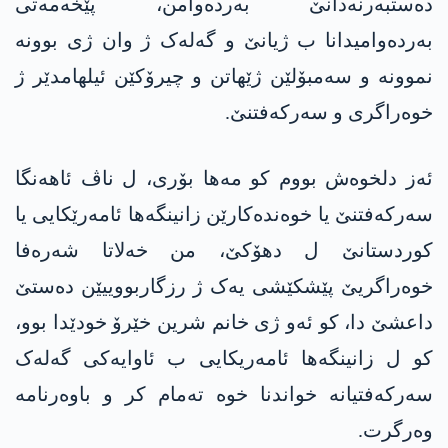
دەستبەرنەدانێ بەردەوامن، پێخەمەتی
بەردەوامیدانا ب ژیانێ و گەلەک ژ وان ژی بوونە
نموونە و سەمبۆلێن ژێهاتن و چیرۆکێن ئیلهامدێر ژ
خوەراگری و سەرکەفتنێ.
ئەز دلخوەش بووم کو مەها بۆری، ل ناڤ ئاهەنگا
سەرکەفتنێ یا خوەندەکارێن زانینگەها ئامەرێکایی یا
کوردستانێ ل دهۆکێ، من خەلاتا شەرەفا
خوەراگریێ پێشکێشی یەک ژ رزگاربووییێن دەستێ
داعشێ دا، کو ئەو ژی خانم شرین خێرۆ خودێدا بوو،
کو ل زانینگەها ئامەریکایی ب ئاوایەکی گەلەک
سەرکەفتیانە خواندنا خوە تەمام کر و باوەرنامە
وەرگرت.