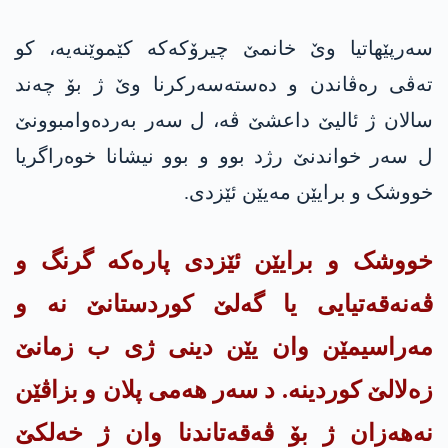
سەرپێهاتیا وێ خانمێ چیرۆکەکە کێموێنەیە، کو
تەڤی رەڤاندن و دەستەسەرکرنا وێ ژ بۆ چەند
سالان ژ ئالیێ داعشێ ڤە، ل سەر بەردەوامبوونێ
ل سەر خواندنێ رژد بوو و بوو نیشانا خوەراگریا
خووشک و برایێن مەیێن ئێزدی.
خووشک و برایێن ئێزدی پارەکە گرنگ و
ڤەنەقەتیایی یا گەلێ کوردستانێ نە و
مەراسیمێن وان یێن دینی ژی ب زمانێ
زەلالێ کوردینە. د سەر هەمی پلان و بزاڤێن
نەهەزان ژ بۆ ڤەقەتاندنا وان ژ خەلکێ