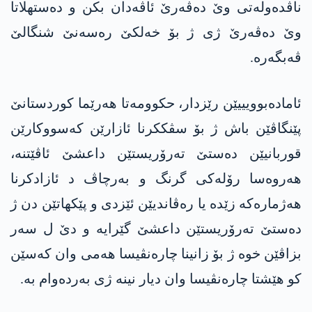
ناڤدەولەتی وێ دەڤەرێ ئاڤەدان بکن و دەستهلاتا
وێ دەڤەرێ ژی ژ بۆ خەلکێ رەسەنێ شنگالێ
ڤەبگەرە.
ئامادەبوویییێن رێزدار، حكوومه‌تا هەرێما کوردستانێ
پێنگاڤێن باش ژ بۆ سڤککرنا ئازارێن کەسووکارێن
قوربانیێن دەستێ ته‌رۆریستێن داعشێ ئاڤێتنە،
هەروەسا رۆلەکی گرنگ و بەرچاڤ د ئازادکرنا
هەژمارەکە زێدە یا رەڤاندیێن ئێزدی و پێکهاتێن دن ژ
دەستێ ته‌رۆریستێن داعشێ گێرایە و دێ ل سەر
بزاڤێن خوە ژ بۆ زانینا چارەنڤیسا هەمی وان کەسێن
کو هێشتا چارەنڤیسا وان دیار نینە ژی بەردەوام بە.