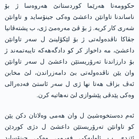
حكوومه‌تا هەرێما کوردستانێ هەروەسا ژ بۆ
ناساندنا تاوانێن داعشێ وەکی جینۆساید و تاوانێن
شەری کار کریە. ژ بۆ ڤێ مەرەمێ ژی، ب پشتەڤانیا
جڤاکا ناڤدەولەتی ژ بۆ لێکۆلینێ ل سەر تاوانێن
داعشێ، مە داخواز کر کو دادگەهەکە تایبەتمەند ژ
بۆ دارزاندنا ته‌رۆریستێن داعشێ ل سەر تاوانێن
وان یێن ناڤدەولەتی بێ دامەزراندن، لێ مخابن
ئەڤ بزاڤ هەتا نها ژی ل سەر ئاستێ فەدەرالی
وەکی پێدڤی پێشوازی لێ نەهاتیە کرن.
ئەم دەستخوەشیێ ل وان هەمی وەلاتان دکن یێن
کو تاوانێن ته‌رۆریستێن داعشێ ل دژی کوردێن
ئێزدی ب ئاوایەکی فەرمی وەکی جینۆساید