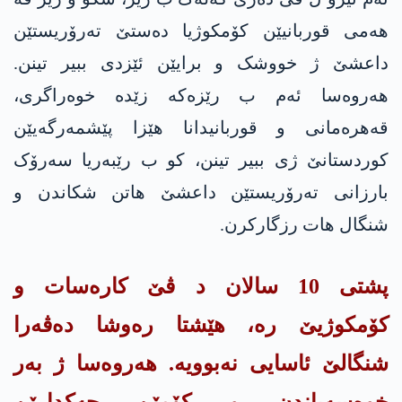
هەمی قوربانیێن کۆمکوژیا دەستێ ته‌رۆریستێن
داعشێ ژ خووشک و برایێن ئێزدی ببیر تینن.
هەروەسا ئەم ب رێزەکە زێدە خوەراگری،
قەهرەمانی و قوربانیدانا هێزا پێشمەرگەیێن
کوردستانێ ژی ببیر تینن، کو ب رێبەریا سەرۆک
بارزانی ته‌رۆریستێن داعشێ هاتن شکاندن و
شنگال هات رزگارکرن.
پشتی 10 سالان د ڤێ کارەسات و
کۆمکوژیێ رە، هێشتا رەوشا دەڤەرا
شنگالێ ئاسایی نەبوویە. هەروەسا ژ بەر