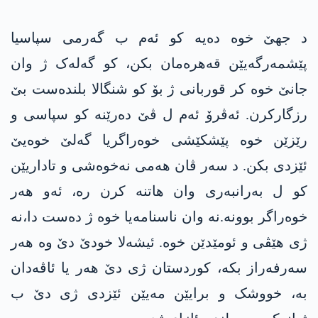
د جهێ خوە دەیە کو ئەم ب گەرمی سپاسیا
پێشمەرگەیێن قەهرەمان بکن، کو گەلەک ژ وان
جانێ خوە کر قوربانی ژ بۆ کو شنگالا بلندەست بێ
رزگارکرن. ئەڤرۆ ئەم ل ڤێ دەرێنە کو سپاسی و
رێزێن خوە پێشکێشی خوەراگریا گەلێ خوەیێ
ئێزدی بکن. د سەر ڤان هەمی نەخوەشی و تاداریێن
کو ل بەرانبەری وان هاتنە کرن رە، ئەو هەر
خوەراگر بوونە.نە وان ناسنامەیا خوە ژ دەست دا،نە
ژی هێڤی و ئومێدێن خوە. ئیشەلا خودێ دێ وە هەر
سەرفەراز بکە، کوردستان ژی دێ هەر یا ئاڤەدان
بە، خووشک و برایێن مەیێن ئێزدی ژی دێ ب