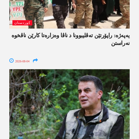
کوردستان
یەپەژە: راپۆرتێن تەڤلیبوونا د ناڤا وەزارەتا کارێن ناڤخوە
نەراستن
2026-08-04