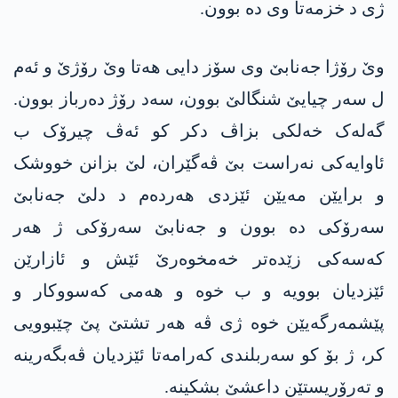
ژی د خزمەتا وی دە بوون.
وێ رۆژا جەنابێ وی سۆز دایی هەتا وێ رۆژێ و ئەم
ل سەر چیایێ شنگالێ بوون، سەد رۆژ دەرباز بوون.
گەلەک خەلکی بزاڤ دکر کو ئەڤ چیرۆک ب
ئاوایەکی نەراست بێ ڤەگێران، لێ بزانن خووشک
و برایێن مەیێن ئێزدی هەردەم د دلێ جەنابێ
سەرۆکی دە بوون و جەنابێ سەرۆکی ژ هەر
کەسەکی زێدەتر خەمخوەرێ ئێش و ئازارێن
ئێزدیان بوویە و ب خوە و هەمی کەسووکار و
پێشمەرگەیێن خوە ژی ڤە هەر تشتێ پێ چێبوویی
کر، ژ بۆ کو سەربلندی کەرامەتا ئێزدیان ڤەبگەرینە
و ته‌رۆریستێن داعشێ بشکینە.