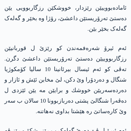
ئامادەبووییێن رێزدار، خووشکێن رزگاربوویی یێن
دەستێ ته‌رۆریستێن داعشێ، رۆژا وە بخێر و گەلەک
گەلەک بخێر بێن.
ئەم ئیرۆ شەرەفمەندن کو رێزێ ل قوربانیێن
رزگاربووییێن دەستێ تەرۆریستێن داعشێ دگرن.
تەڤی کو ئەم ئیسال بیرئانینا 10 سالیا کۆمکوژیا
شنگال و دەردۆرا وێ دکن، لێ مخابن ئێش و ئازار و
دەردەسەریێن خووشك و برایێن مە یێن ئێزدی ل
دەڤەرا شنگالێ پشتی دەربازبوونا 10 سالان ب سەر
وێ کارەساتێ رە هێشتا بداوی نەهاتنە.
ئەم ئیرۆ ل ڤێ دەرێ گەلەک ب رێز، شکۆ و رێز ڤە