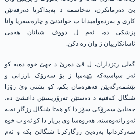
بێ دەرمانکرن، نه‌خاسمه‌ د پەیداکرنا دەرفەتێن
کاری و بەردەوامیدانا ب خواندنێ و چارەسەریا وانا
پزشکی دە، ئەم ل دووڤ شیانان هەمی
ئاسانكارییان ژ وان رە دکن.
گەلی رێزداران، ل ڤێ دەرێ د جهێ خوە دەیە کو
ئەز سپاسیەکە بێهەمپا ژ بۆ سەرۆک بارزانی و
پێشمەرگەیێن قەهرەمان بکم، کو پشتی وێ رۆژا
شنگال کەفتیە د دەستێن ته‌رۆریستێن داعشێ دە،
جەنابێ سەرۆکی سۆز دا کو هەتا شنگال رزگار نەبە
ئەو رانەوەستە. هەروەسا وی بریار دا کو ئەو ب خوە
سەرکرداتیا بەرەیێ رزگارکرنا شنگالێ بکە و ئەم