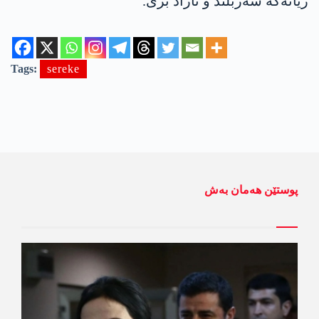
ژیانەکە سەربلند و ئازاد بژی.
Tags:
sereke
پوستێن ھەمان بەش