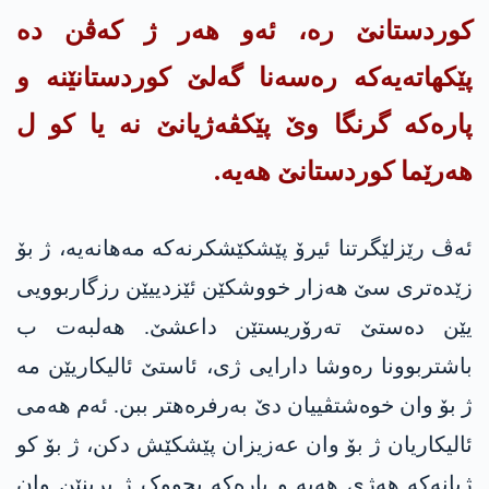
کوردستانێ رە، ئەو هەر ژ کەڤن دە
پێکهاتەیەکە رەسەنا گەلێ کوردستانێنە و
پارەکە گرنگا وێ پێکڤه‌ژیانێ نە یا کو ل
هەرێما کوردستانێ هەیە.
ئەڤ رێزلێگرتنا ئیرۆ پێشکێشکرنەکە مەهانەیە، ژ بۆ
زێدەتری سێ هەزار خووشکێن ئێزدییێن رزگاربوویی
یێن دەستێ ته‌رۆریستێن داعشێ. هەلبەت ب
باشتربوونا رەوشا دارایی ژی، ئاستێ ئالیکاریێن مە
ژ بۆ وان خوەشتڤییان دێ بەرفرەهتر ببن. ئەم هەمی
ئالیکاریان ژ بۆ وان عەزیزان پێشکێش دکن، ژ بۆ کو
ژیانەکە هەژی هەبە و پارەکە بچووک ژ برینێن وان