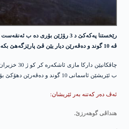
رێخستنا په‌كه‌كێ د 3 رۆژێن بۆری د
ڤه‌ 10 گوند و ده‌ڤه‌رێن دیار یێن ڤێ پارێزگه‌هێ بكه‌ڤن به‌ر ئێریشێن بالافرێن تركیێ.
ب ئێریشێن ئاسمانی 10 گوند و ده‌ڤه‌رێن دهۆكێ بۆردۆمان كرنه‌، زراره‌ك مه‌زن ب ئاقارێ وان گوندان كه‌تیه‌.
ئه‌ڤ ده‌ر كه‌تنه‌ به‌ر ئێریشان:
هنداڤی گوھەرزێ.