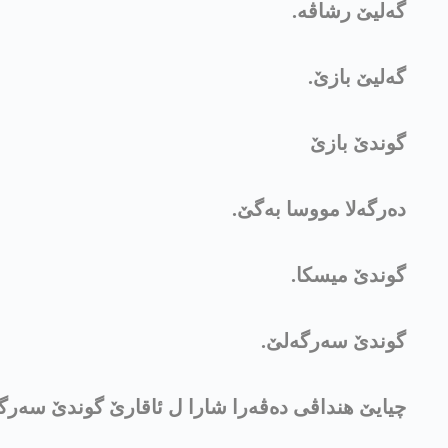
گه‌لیێ رشاڤه‌.
گەليێ بازێ.
گوندێ بازێ
دەرگەلا مووسا بەگێ.
گوندێ ميسکا.
گوندێ سه‌رگەلێ.
چیایێ هنداڤی دەڤەرا شارا ل ئاقارێ گوندێ سەرگ