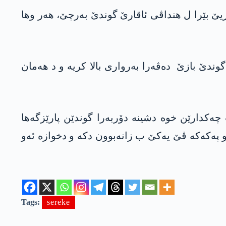
، دەریێ بێرا ل هنداڤی ئاقارێ گوندێ بە‌رچێ، هه‌ر وها
ليێ گوندێ بازێ ‏ دەڤەرا بەرواری بالا کریه و د هە‌مان
ه‌نقه‌ست چه‌كدارێن خوه‌ دشینه‌ دۆربه‌را گوندێن پارێزگه‌ها
‌كه‌كه‌ ڤێ یه‌كێ ب زانه‌بوون دكه‌ و دخوازه‌ ئه‌و
Tags:
sereke