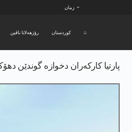
زمان
⌂
کوردستان
رۆژھەلاتا ناڤین
پارتیا كاركه‌ران دخوازه‌ گوندێن ده