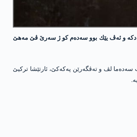
 دهۆكێ دكه‌ و ئه‌ڤ یێك بوو سه‌ده‌م كو ژ سه‌رێ ڤێ مه‌هێ
ا 2 تیرمه‌ها ئیسال 2024ێ ئانگو د سێ رۆژان ده‌، ب سه‌ده‌ما لڤ و ته‌ڤگه‌رێن په‌كه‌كێ، ئارتێشا تركیێ