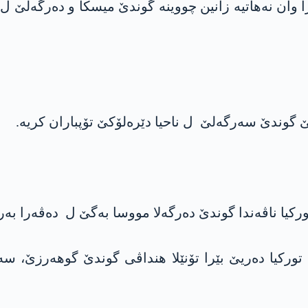
 وان نەھاتيە زانین چووينە گوندێ ميسکا و دەرگەلێ ‏ل
پخانه‌یێن له‌شکرێ تورکيا دەریێ بێرا تۆنێلا هنداڤی گوندێ گو