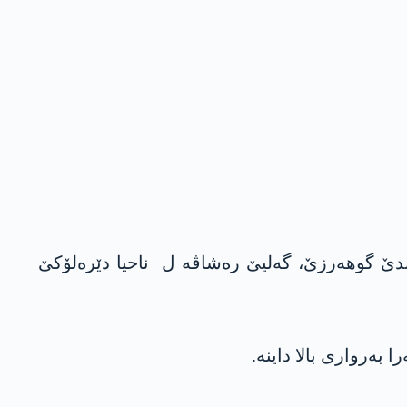
اقارێ گوندێ گوھەرزێ، گەليێ رەشاڤە ل ‏ ناحيا دێرەلۆکێ