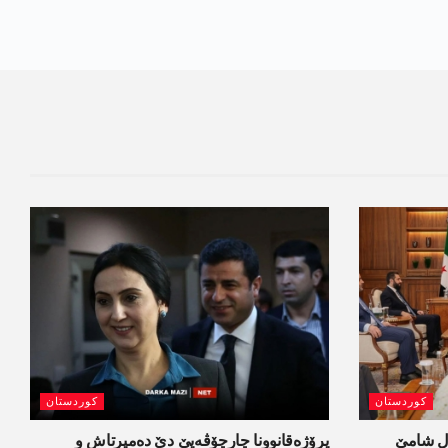
کوردستان
کوردستان
ل شامێ
پرۆژەقانوونا چارچۆڤەیێ دێ دەمیرتاش و