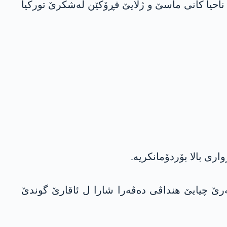
 ناحيا کانی ماسێ و ژلایێ فڕۆکێن له‌شکرێ تورکيا
ھەرزێ، سە‌رێ چیایێ هنداڤی دەڤەرا شارا ل ئاقارێ گوندێ