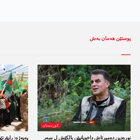
پوستێن ھەمان بەش
کوردستان
نورەدین دەمیرتاش داخویانیێن بالکێش ل سەر
یەپەژە: راپۆرتێن