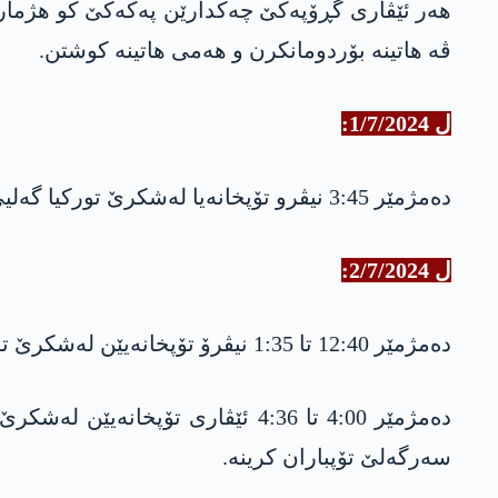
هه‌ر ئێڤاری گڕۆپەکێ چەکدارێن په‌كه‌كێ كو هژمارا
ڤه‌ هاتينه بۆردومانکرن و ھەمی هاتینە کوشتن.
ل 1/7/2024:
دەمژمێر 3:45 نیڤرو تۆپخانه‌یا لەشکرێ تورکيا گه‌لیێ گوندێ سه‌رگەلێ ‏ ل ناحیا دێرەلۆکێ تۆپباران کریه.
ل 2/7/2024:
دەمژمێر 12:40 تا 1:35 نیڤرۆ تۆپخانه‌یێن لەشکرێ تورکيا ناڤەندا گوندێ دەرگەلا مووسا بەگێ ل ‏ دەڤەرا بەرواری بالا بۆردۆمانکریە.
ده‌مژمێر 4:00 تا 4:36 ئێڤاری تۆ
سەرگەلێ تۆپباران کرینه.