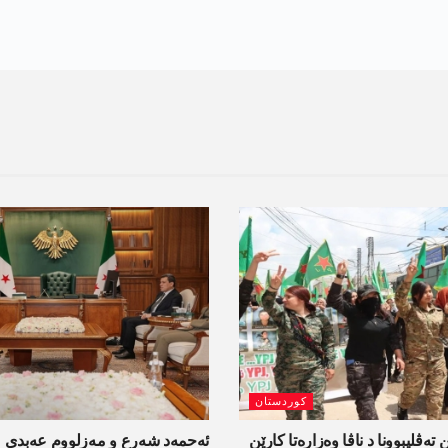
کوردستان
 تەڤلیبوونا د ناڤا وەزارەتا کارێن
ئەحمەد شەرع و مەزلووم عەبدی 