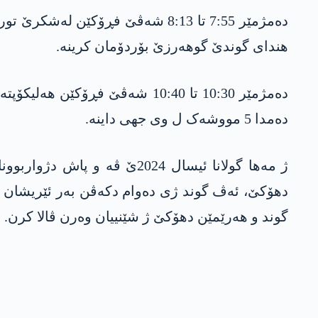
دەمژمێر 7:55 تا 8:13 شەڤێ فڕۆکێ
هندای گوندێ گوھەرزێ بۆردۆمان کرینه.
دەمژمێر 10:30 تا 10:40 شەڤێ 
دەمدا 5 مووشەک ل وی جهی داينە.
ژ مه‌ها گولانا ئیسال 2024ێ ڤ
دهۆكێ، ئه‌ڤ گوند ژی ده‌وام دكه‌ڤن به‌ر ئێریشان و 
گوند و هه‌رێمێن دهۆكێ ژ شێنییان وه‌رن ڤالا كرن.