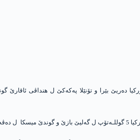
ێن له‌‌شکرێ تورکيا دەریێ بێرا و تۆنێلا په‌كه‌كێ ل هنداڤی ئ