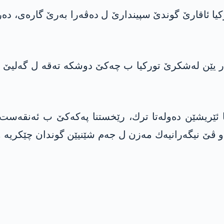
ن لەشکرێ تورکيا ئاقارێ گوندێ سپیندارێ ل دەڤەرا بەرێ گارەی
فڕۆکێن ھەليکۆپتەر یێن لەشکرێ تورکيا ب چه‌کێ دوشکە تەقە ل گە
ه‌ و پاش دژواربوونا ئێریشێن ده‌وله‌تا ترك، رێخستنا په‌كه‌كێ ب ئ
ڤێ نیگه‌رانیه‌ك مه‌زن ل جه‌م شێنیێن گوندان چێكریه‌ و په