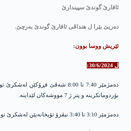
ئاقارێ گوندێ سپیندارێ
دەریێ بێرا ل هنداڤی ئاقارێ گوندێ بە‌رچێ.
ئێریش ووسا بوون:
ل 30/6/2024:
دەمژمێر 7:40 تا 8:00 شەڤێ فڕۆک
‏بۆردومانکرینە و پتر ژ 7 مووشەکان لێداینە.
دەمژمێر 3:10 تا 3:40 نيڤرۆ تۆپخانه‌یێن لەشکرێ تورکيا 5 گوللـه‌تۆپ ل گەليێ بازێ و گوندێ ميسکا ‏ ل دەڤەرا بەرواری بالا داینە.