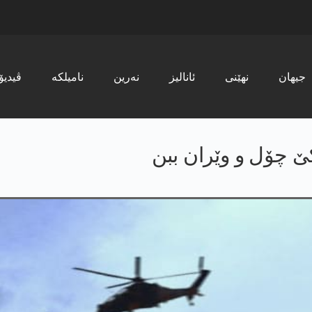
جیھان
نھێنی
ئانالیز
نەرین
نامیلکە
ڤیدیۆ
ۆكێ چۆل و وێران ببن