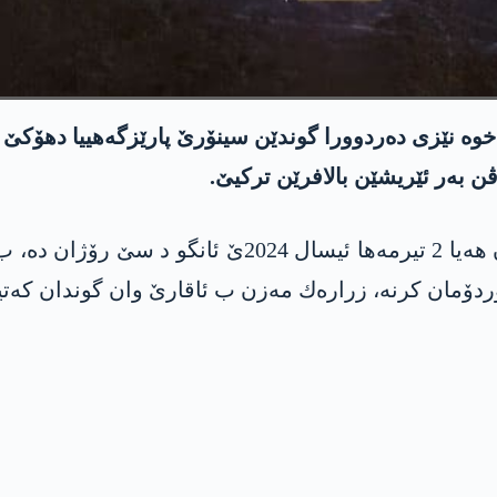
ه‌ ب ئه‌نقه‌ست خوه‌ نێزی ده‌ردوورا گوندێن سینۆرێ پارێزگه‌هییا
چاڤكانیێن داركا مازی ئاشكه‌ره‌ كر كو ژ 30 خزیران هه‌ی