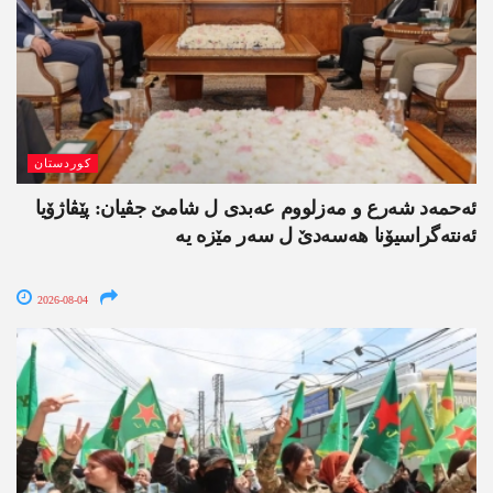
کوردستان
ئەحمەد شەرع و مەزلووم عەبدی ل شامێ جڤیان: پێڤاژۆیا
ئەنتەگراسیۆنا ھەسەدێ ل سەر مێزە یە
2026-08-04