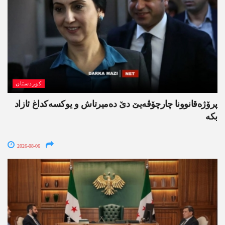
کوردستان
پرۆژەقانوونا چارچۆڤەیێ دێ دەمیرتاش و یوکسەکداغ ئازاد
بکە
2026-08-06