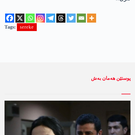
Tags:
sereke
پوستێن ھەمان بەش