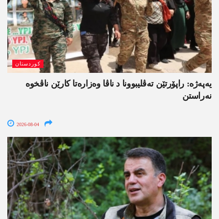
کوردستان
یەپەژە: راپۆرتێن تەڤلیبوونا د ناڤا وەزارەتا کارێن ناڤخوە
نەراستن
2026-08-04