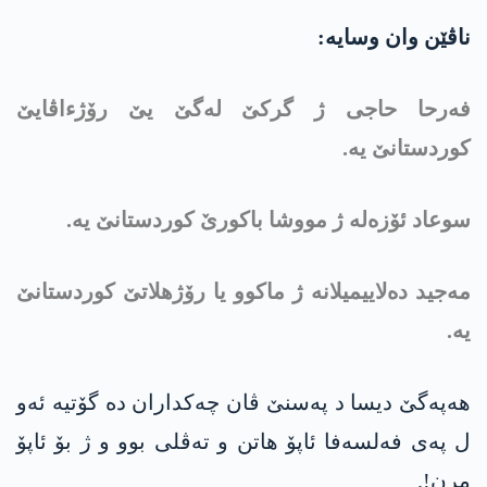
ناڤێن وان وسایه‌:
فەرحا حاجی ژ گرکێ لەگێ یێ رۆژءاڤایێ
کوردستانێ یە.
سوعاد ئۆزەلە ژ مووشا باکورێ کوردستانێ یە.
مەجید دەلاییمیلانە ژ ماکوو یا رۆژهلاتێ کوردستانێ
یە.
هه‌په‌گێ دیسا د په‌سنێ ڤان چه‌كداران ده‌ گۆتیه‌ ئه‌و
ل په‌ی فه‌لسه‌فا ئاپۆ هاتن و ته‌ڤلی بوو و ژ بۆ ئاپۆ
مرن!.