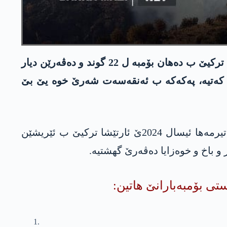
د 5 رۆژێن رابووری دا‌ ب سه‌ده‌ما لڤ و ته‌ڤگه‌رێن په‌كه‌كێ یێن دۆربه‌را گوندێن پارێزگه‌ها دهۆكێ، ئارتێشا تركیێ ب ده‌هان بۆمبه‌ ل 22 گوند و ده‌ڤه‌رێن دیار
‌تیه‌، په‌كه‌كه‌ ب ئه‌نقه‌سه‌ت شه‌رێ خوه‌ یێ بێ
ل گۆری ئامارا 5 رۆژێن رابووری یا لڤ و ته‌ڤگه‌رێن په‌كه‌كێ و ئێریشێن تركیێ، ل رۆژێن 3، 4، 5، 6 و 7 تیرمه‌ها ئیسال 2024ێ ئارتێشا ترکیێ ب ئێریشێن