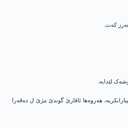
ژواری تۆپبارانکریە، هەروەها ئاقارێ گوندێ مژێ ل دەڤەرا