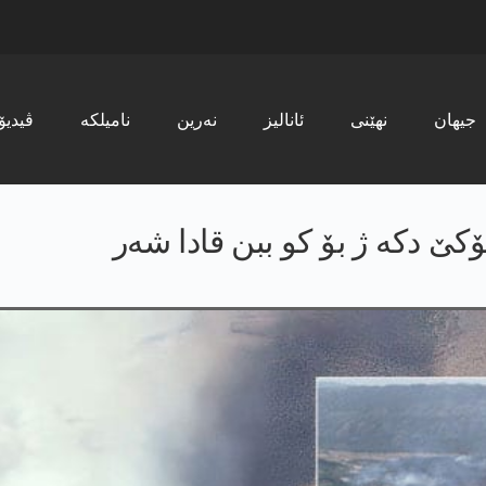
جیھان
نھێنی
ئانالیز
نەرین
نامیلکە
ڤیدیۆ
كێ دكه‌ ژ بۆ كو ببن قادا شه‌ر