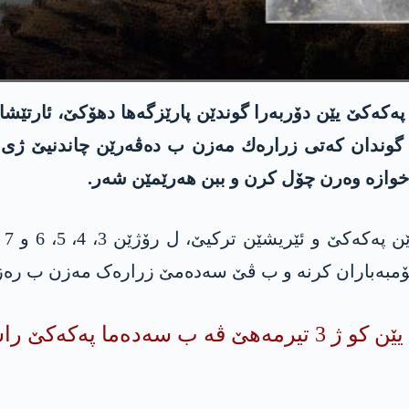
گوندان كه‌تی زراره‌ك مه‌زن ب ده‌ڤه‌رێن چاندنیێ ژی كه
دخوازه‌ وه‌رن چۆل كرن و ببن هه‌رێمێن شه‌ر.
 راستی بۆمبه‌بارانێ هاتین: