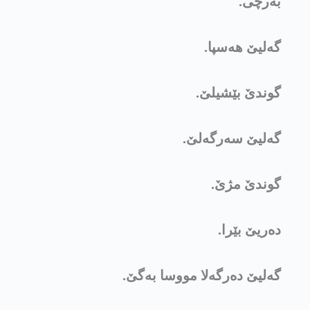
بەرچی.
گەلیێ هەسپا.
گوندێ بێشیلێ.
گەلیێ سەرگەلێ.
گوندێ مژێ.
دەریێ بێرا.
گەلیێ دەرگەلا مووسا بەگێ.