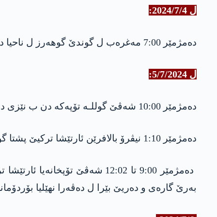
ل ‎2024/7/4‏:
دەمژمێر ‎7:00‏ مەغرەب ل گوندێ گوهەرز ل ناحیا دێره‌لۆكێ گوللـە تۆپەک ب بانێ مالا شێنیه‌كێ گوندێ گوهەرز کەت.
ل 5/7/2024:
ده‌مژمێر 10:00‏ شەڤێ گوللـە تۆپەکه‌ دن ب نێزی ده‌ریێ مالا شێنیه‌كی دن یێ گوندێ گوهه‌رز كه‌ت.
دەمژمێر ‎1:10‏ نیڤرۆ بالافرێن ئارتێشا تركیێ پشتا گوندێ گوهەرز ل ناحیا دێره‌لۆكێ بۆردۆمانکریە و یه‌ك مووشەک لێدایە.
دەمژمێر 9:00 تا 12:02 شه‌ڤێ ت
بەرێ گارەی و دەریێ بێرا ل دەڤەرا نهێلیا بۆردۆمان