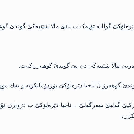
ۆپخانه‌یا ئارتێشا تركیێ گەلیێ سەرگەلێ ۔ ناحیا دێره‌لۆكێ ب د
کرن.