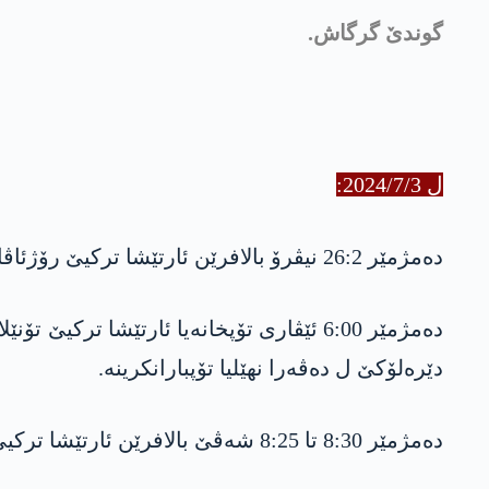
گوندێ گرگاش.
ل ‎:2024/7/3‏
دەمژمێر 26:2‏ نیڤرۆ بالافرێن ئارتێشا تركیێ رۆژئاڤایێ تۆنێلا هنداڤی گوندێ گوهەرز ل ناحیا دێره‌لۆك یا دەڤەرا نهێلێ بۆردۆمانکریە و یه‌ك مووشەک لێدایە.
دەمژمێر ‎6:00‏ ئێڤاری تۆپخانه‌یا ئارتێ
دێره‌لۆكێ ل دەڤەرا نهێلیا تۆپبارانکرینە.
دەمژمێر ‎8:30‏ تا ‎8:25‏ شەڤێ بالافرێن ئارتێشا تركیێ گەلیێ هەسپا ل ئاقارێ گوندێ بێشیلێ ل دەڤەرا بەرواری بالا بۆردۆمانکریە و دو مووشەک لێداینە.