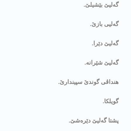
گەلیێ بێشیلێ.
گەلیی بازێ.
گەلیێ دێرا.
گەلیێ شێرانە.
هنداڤی گوندێ سپیندارێ.
گویلکا.
پشتا گەلیێ دێرەشێ.