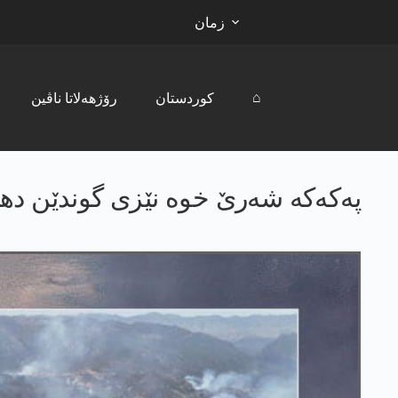
زمان
⌂
کوردستان
رۆژھەلاتا ناڤین
په‌كه‌كه‌ شه‌رێ خوه‌ نێزی گوندێن دهۆ