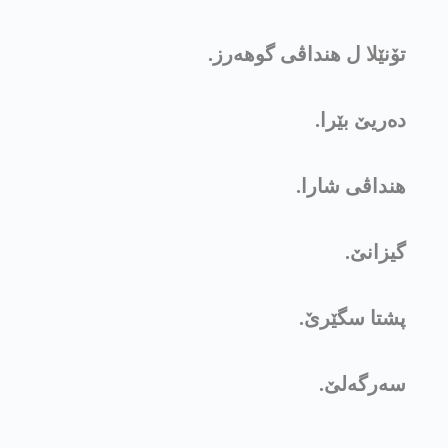
تۆنێلا ل هنداڤی گوهه‌رز.
دەریێ بێرا.
هنداڤی شارا.
گیزانێ.
پشتا سگێرێ.
سەرگەلێ.