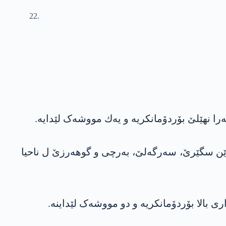
پشتا گوندێن سگێرێ، سەرگەلێ، بەرچی و گوهەرزێ ل ناحیا