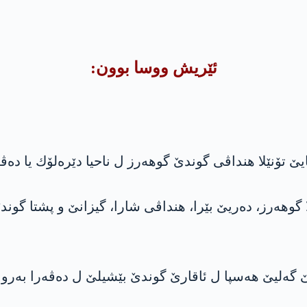
ئێریش ووسا بوون:
شا تركیێ تۆنێلا گوهەرز، دەریێ بێرا، هنداڤی شارا، گیزانێ و 