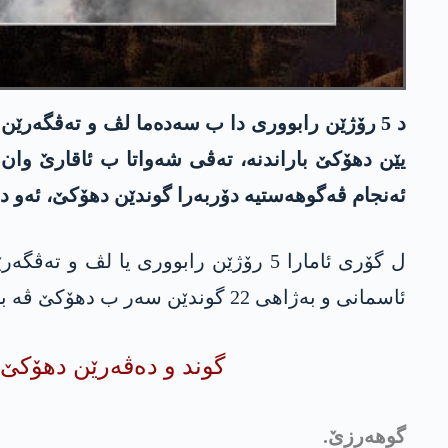
یێن دهۆكێ باراندنه‌، ته‌ڤی شه‌واتا ب ئاقارێ وان 
ئه‌نجام ڤه‌گوهه‌ستیه‌ دۆربه‌را گوندێن دهۆكێ، ئه‌و 
ئاسمانی و به‌ژاهی 22 گوندێن سەر ب دهۆکێ ڤە بۆمبەباران کرنە و ب ڤێ سەدەمێ زرارەک مەزن ب رەز و باخ و خوه‌زایا دەڤەرێ گهشتیە.
گوند و ده‌ڤه‌رێن دهۆكێ یێن كو ژ 3 تیرمه‌هێ ڤه‌ ب سه‌ده‌ما په‌كه‌كێ
گوهه‌رزێ.