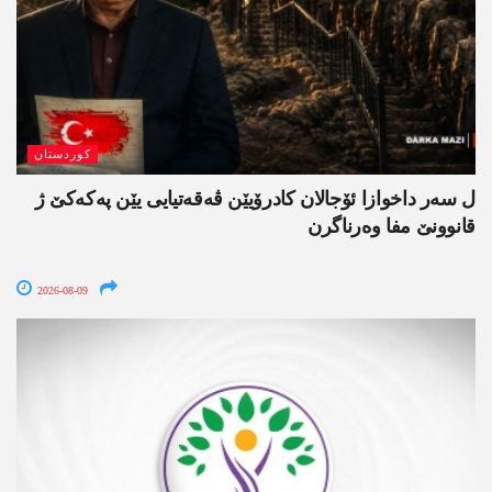
کوردستان
ل سەر داخوازا ئۆجالان کادرۆیێن ڤەقەتیایی یێن پەکەکێ ژ
قانوونێ مفا وەرناگرن
2026-08-09