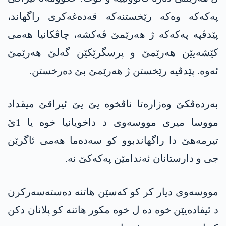
په‌كه‌كه‌ وەکە رێخستنەکە قەدەغەکری راگهاند،
پێدڤپه‌ په‌كه‌كه‌ ژ هەرێمێ ڤەکشە، چاڤکانیا هەمی
کێشەیێن هەرێمێ و پرسگرێکێن گەلێ هەرێمێ
ئەوە. پێدڤیه‌ رێخستن ژ هەرێمێ بێ دەرخستن.
بەردەڤکێ وەزارەتا ناڤخوە یێ یێ ئیراقێ میقداد
مووسا میری مووسەوی د داخویانیا خوە یا 1ێ
تیرمەهێ دا راگهاندبوو کو سه‌ده‌ما هەمی ئاگرێن
جی و دارستانان ئەندامێن په‌كه‌كێ نه‌.
مووسەوی دیار کر کو کەسێن هاتنە دەستەسەرکرن
د ئیفادەیێن خوە دە ل خوە مکور هاتنە کو پلانان دکن