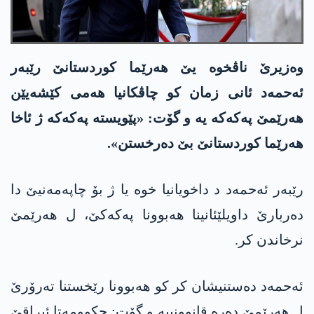
وەزیرێ ناڤخوە یێ هەرێما کوردستانێ رێبەر
ئەحمەد ئانی زمان کو چاڤکانیا هەمی کێشەیێن
هەرێمێ په‌كه‌كه‌ یه‌ و گۆت: «پێویسته‌ په‌كه‌كه‌ ژ ئاخا
هەرێما کوردستانێ بێ دەرخستن».
رێبەر ئەحمەد د داخویانیا خوە یا ژ بۆ چاپەمەنیێ دا
دەربارێ داویلێئانینا هەبوونا په‌كه‌كێ، ل هەرێمێ
نرخاندن کر.
ئەحمەد دەستنیشان کر کو هەبوونا رێخستنا تەرۆرێ
ل هەرێمێ دەرە قانوونییە و گۆت: حکوومەتا ئیراقێ