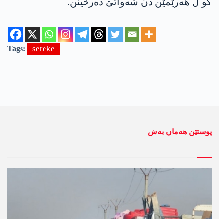
کو ل هەرێمێن دن شەواتێ دەرخینن.
Tags:
sereke
پوستێن ھەمان بەش