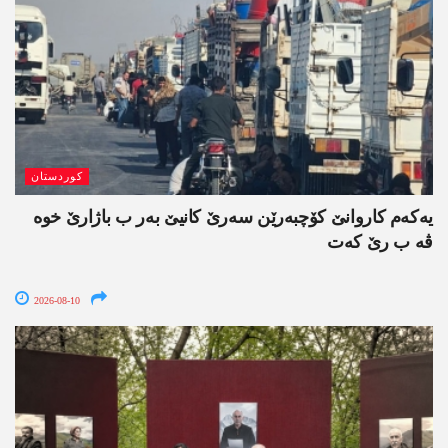
کوردستان
یەکەم کاروانێ کۆچبەرێن سەرێ کانیێ بەر ب باژارێ خوە
ڤە ب رێ کەت
2026-08-10