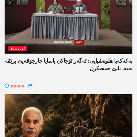
کوردستان
په‌كه‌كه‌یا هلوه‌شیایی: ئەگەر ئۆجالان یاسایا چارچۆڤەیێ برێڤە
نه‌به‌، نایێ جیبجیکرن
2026-08-09