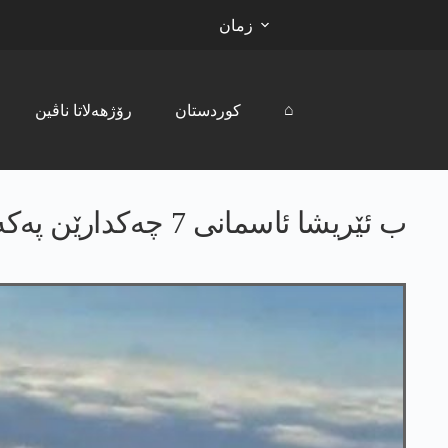
زمان
⌂
کوردستان
رۆژھەلاتا ناڤین
ب ئێریشا ئاسمانی 7 چه‌كدارێن په‌كه‌كێ ل خاكوركێ هاتن كوشتن