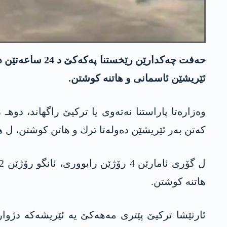
حه‌فت چه‌كدارێ
ئێریشێن ئاسمانی و هاتنه‌ كوشتن.
كه‌تن به‌ر ئێریشێن ده‌وله‌تا ترك و هاتن كوشتن، ل هه‌مان رۆژێ 4 چه‌كدارێن یه‌په‌گێ/په‌كه‌كێ ل هه‌رێما مه‌رت
هاتنه‌ كوشتن.
ئارتێشا تركیێ پێتری مه‌هه‌كێ یه‌ ئێریشه‌كه‌ دژو