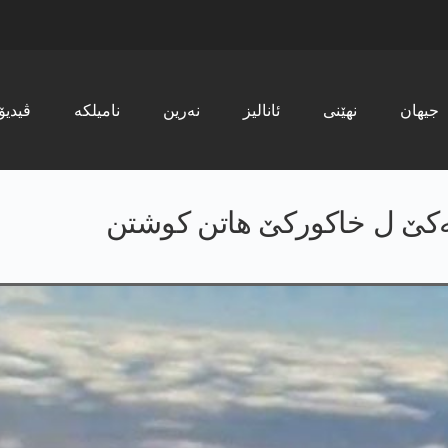
جیھان
نھێنی
ئانالیز
نەرین
نامیلکە
ڤیدیۆ