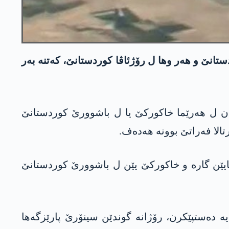
ل باشوورێ كوردستانێ و هه‌ر وها ل رۆژئاڤا كوردستانێ، كه‌تنه‌ به‌ر
هـ رۆژا سێشه‌می 16/7/2024ێ 3 چه‌كدارێن پارتیا كاركه‌ران ل هه‌رێما خاكوركێ یا ل باشوورێ كوردستانێ
1 و 14 و 15 تیرمه‌هێ 29 چه‌كدارێن په‌كه‌كێ، ل چیایێن گاره‌ و خاكوركێ یێن ل باشوورێ كوردستانێ
‌ ده‌ستپێكرن، رۆژانه‌ گوندێن سینۆرێ پارێزگه‌ها