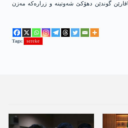
قارێن گوندێن دهۆكێ شه‌وتینه‌ و زراره‌كه‌ مه‌زن
Tags:
sereke