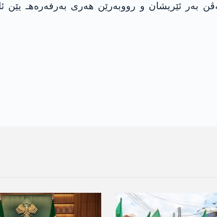
ن به‌ر ئێریشان و رووبه‌رێن هه‌ری به‌رفه‌ره‌هـ یێن ئا