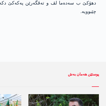
دهۆكێ ب سه‌ده‌ما لڤ و ته‌ڤگه‌رێن په‌كه‌كێ دكه‌ڤ
چێبوویه‌.
پوستێن ھەمان بەش