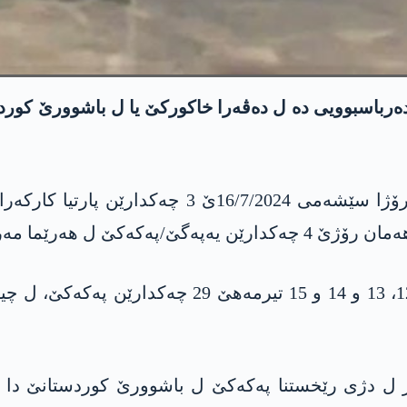
ن رێخستنا په‌كه‌كێ د 24 ساعه‌تێن ده‌رباسبوویی ده‌ ل ده‌ڤه‌را خاكوركێ یا 
وه‌زاره‌تا پاراستنا نه‌ته‌وی یا تركیێ راگهاند، دو
الا فه‌راتێ بوونه‌ هه‌ده‌ف.
ل گۆری ئامارێن 4 رۆژێن رابووری، ئانگو رۆژێن 12، 3
ار ل دژی رێخستنا په‌كه‌كێ ل باشوورێ كوردستانێ دا یه