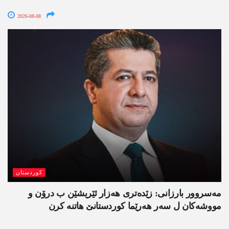
2026-08-08
کوردستان
مەسروور بارزانی: زێدەتری ھەزار ئێریشێن ب درۆن و
مووشەکان ل سەر ھەرێما کوردستانێ ھاتنە کرن