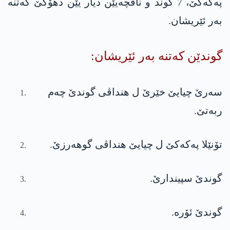
په‌كه‌كێ، 7 گوند و ناڤچه‌یێن دیار یێن دهۆكێ كه‌تنه‌
به‌ر ئێریشان.
گوندێن كه‌تنه‌ به‌ر ئێریشان:
سەرێ چیایێ خێرێ ل هنداڤی گوندێ چەم
ربەتێ.
تۆنێلا ‎په‌كه‌كێ‏ ل چیایێ هنداڤی گوهەرزێ.
گوندێ سپیندارێ.
گوندێ ئۆرە.