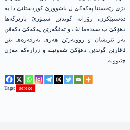
دژی رێخستنا په‌كه‌كێ ل باشوورێ كوردستانێ دا یه‌
ده‌ستپێكرن، رۆژانه‌ گوندێن سینۆرێ پارێزگه‌ها
دهۆكێ ب سه‌ده‌ما لڤ و ته‌ڤگه‌رێن په‌كه‌كێ دكه‌ڤن
به‌ر ئێریشان و رووبه‌رێن هه‌ری به‌رفه‌ره‌هـ یێن
ئاقارێن گوندێن دهۆكێ شه‌وتینه‌ و زراره‌كه‌ مه‌زن
چێبوویه‌.
Tags:
sereke