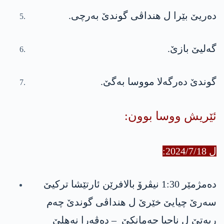
دەریێ بێرا ل هنداڤی گوندێ بەرچی.
گەلیێ بازێ.
گوندێ دەرگەلا مووسا بەگێ.
ئێریش ووسا بوون:
ل 2024/7/18:
دەمژمێر ‎1:30‏ نیڤرۆ بالافرێن ئارتێشا تركیێ
سەرێ چیایێ خێرێ ل هنداڤی گوندێ چەم
ربەتێ ل ناحیا چەمانکێ ‏ – دەڤەرا نەهلێ