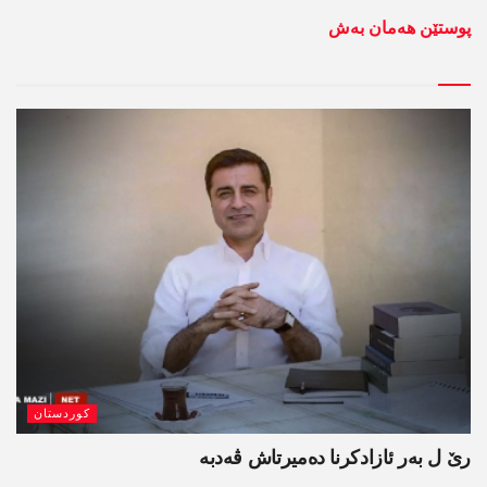
پوستێن ھەمان بەش
کوردستان
رێ ل بەر ئازادکرنا دەمیرتاش ڤەدبە