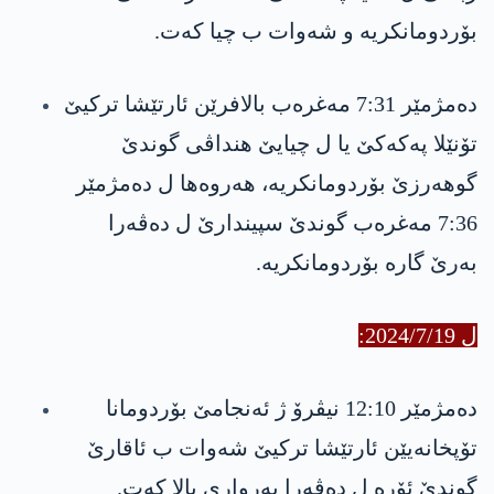
بۆردومانکریە و شه‌وات ب چیا كه‌ت.
دەمژمێر ‎7:31‏ مەغرەب بالافرێن ئارتێشا تركیێ
تۆنێلا ‎په‌كه‌كێ‏ یا ل چیایێ هنداڤی گوندێ
گوهەرزێ بۆردومانکریە، هەروەها ل دەمژمێر
‎7:36‏ مەغرەب گوندێ سپیندارێ ل دەڤەرا
بەرێ گارە بۆردومانکریە.
ل 2024/7/19:
دەمژمێر ‎12:10‏ نیڤرۆ ژ ئەنجامێ بۆردومانا
تۆپخانه‌یێن ئارتێشا تركیێ شه‌وات ب ئاقارێ
گوندێ ئۆرە ‏ل دەڤەرا بەرواری بالا كه‌ت.