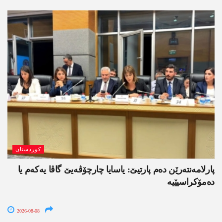
کوردستان
پارلامەنتەرێن دەم پارتیێ: یاسایا چارچۆڤەیێ گاڤا یەکەم یا
دەمۆکراسیێیە
2026-08-08