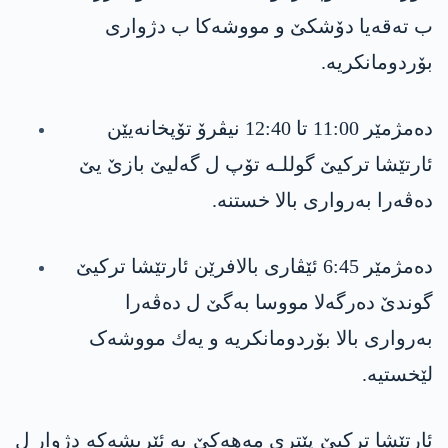
ب تەقه‌یا دۆشکێ و مووشەکا ب دژواری
بۆردومانکریە.
دەمژمێر ‎11:00‏ تا ‎12:40‏ نیڤرۆ تۆپخانه‌یێن
ئارتێشا تركیێ گوللـه‌ تۆپ ‎‏ل گەلیێ بازێ یێ
دەڤەرا بەرواری بالا خستنه‌.
دەمژمێر ‎6:45‏ ئێڤاری بالافرێن ئارتێشا تركیێ
گوندێ دەرگەلا مووسا بەگێ ل دەڤەرا
بەرواری بالا بۆردومانکریە و یه‌ك مووشەک
لێخستیه‌.
ئارتێشا تركیێ پێتری مه‌هه‌كێ یه‌ ئێریشه‌كه‌ دژوار ل