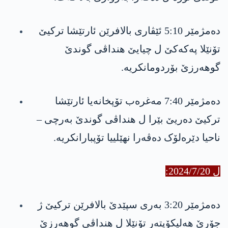
دەمژمێر ‎5:10‏ ئێڤاری بالافرێن ئارتێشا تركیێ
تۆنێلا په‌كه‌كێ‏ ل چیایێ هنداڤی گوندێ
گوهەرزێ بۆردومانکریە.
دەمژمێر ‎7:40‏ مەغرەب تۆپخانه‌یا ئارتێشا
تركیێ دەریێ بێرا ل هنداڤی گوندێ بەرچی –
ناحیا دێرەلۆک دەڤەرا نهێلییا تۆپبارانکریە.
ل 2024/7/20:
دەمژمێر ‎3:20 بەری سپێدێ بالافرێن تركیێ ژ
جۆرێ هەلیکۆپتەر تۆنێلا ل هنداڤی گوهەرزێ