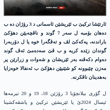
ئارتێشا تركیێ ب ئێریشێن ئاسمانی د 3 رۆژان ده‌ ب
ده‌هان بۆمبه‌ ل سه‌ر 7 گوند و ناڤچه‌یێن دهۆكێ
باراندنه‌، په‌كه‌كێ‌ لڤ و ته‌ڤگه‌را خوه‌ یا ل دۆربه‌را
گوندان زێده‌ كریه‌ و ب ڤێ سه‌ده‌مێ ئه‌ڤ گوند
ده‌وام دكه‌ڤنه‌ به‌ر ئێریشان و شه‌وات و زرارێن پر
مه‌زن چێبوونه‌ كو شێنیێن دهۆكێ ب ئه‌نفالا خوه‌زایا
به‌هدینان ناڤكرنه‌.
ل گۆری بیلانچۆیا 3 رۆژێن 18، 19 و 20 تیرمه‌ها
ئیسال 2024ێ یا ئێریشێن تركیێ و پاشڤه‌كشینا