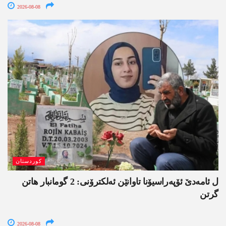
2026-08-08
کوردستان
ل ئامەدێ ئۆپەراسیۆنا تاوانێن ئەلکترۆنی: 2 گومانبار ھاتن
گرتن
2026-08-08