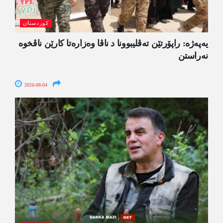
کوردستان
یەپەژە: راپۆرتێن تەڤلیبوونا د ناڤا وەزارەتا کارێن ناڤخوە
نەراستن
2026-08-04