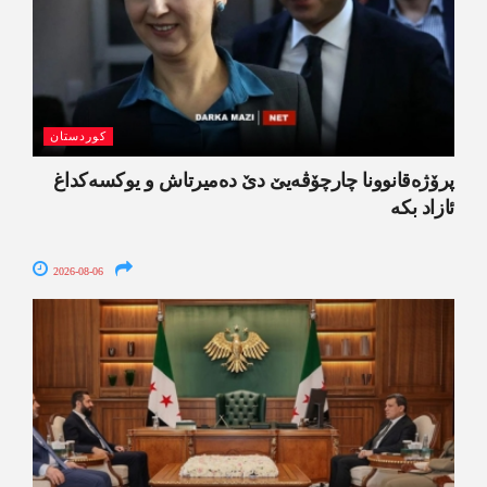
کوردستان
پرۆژەقانوونا چارچۆڤەیێ دێ دەمیرتاش و یوکسەکداغ
ئازاد بکە
2026-08-06