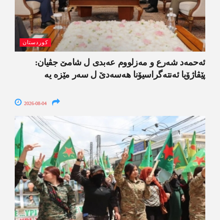
کوردستان
ئەحمەد شەرع و مەزلووم عەبدی ل شامێ جڤیان:
پێڤاژۆیا ئەنتەگراسیۆنا ھەسەدێ ل سەر مێزە یە
2026-08-04