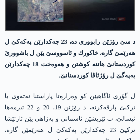
د سێ رۆژێن رابووری ده‌، 23 چه‌كدارێن په‌كه‌كێ ل
هه‌رێمێ گاره‌، خاكورك و ئاسووسێ یێن ل باشوورێ
كوردستانێ هاتنه‌ كوشتن و هه‌وه‌خت 18 چه‌كدارێن
یه‌په‌گێ ل رۆژئاڤا كوردستانێ.
ل گۆری ئاگاهیێن كو وه‌زاره‌تا پاراستنا نه‌ته‌وی یا
تركیێ پارڤه‌كرنه‌، د رۆژێن 19، 20 و 22 تیرمه‌ها
ئیسالێ، ب ئێریشێن ئاسمانی و به‌ژاهی یێن ئارتێشا
تركیێ 23 چه‌كدارێن په‌كه‌كێ ل هه‌رێمێن گاره‌،