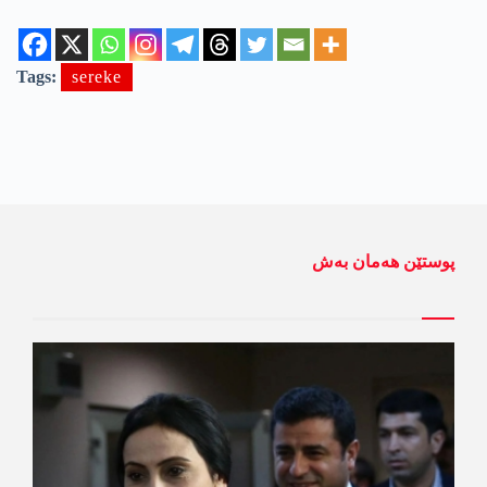
Tags:
sereke
پوستێن ھەمان بەش