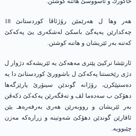
خاكورك و ئاسووسێ هاتنه‌ كوشتن.
هه‌ر وها ل هه‌رێمێن رۆژئاڤا كوردستانێ 18
چه‌كدارێن یه‌په‌گێ باسكێ له‌شكه‌ری یێ په‌كه‌كێ
كه‌تنه‌ به‌ر ئێریشان و هاتنه‌ كوشتن.
ئارتێشا تركیێ پێتری مه‌هه‌كێ یه‌ ئێریشه‌كه‌ دژوار ل
دژی رێخستنا په‌كه‌كێ ل باشوورێ كوردستانێ دا یه‌
ده‌ستپێكرن، رۆژانه‌ گوندێن سینۆرێ پارێزگه‌ها
دهۆكێ ب سه‌ده‌ما لڤ و ته‌ڤگه‌رێن په‌كه‌كێ دكه‌ڤن
به‌ر ئێریشان و رووبه‌رێن هه‌ری به‌رفه‌ره‌هـ یێن
ئاقارێن گوندێن دهۆكێ شه‌وتینه‌ و زراره‌كه‌ مه‌زن
چێبوویه‌.