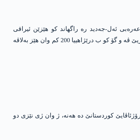
-عەرەبی ئەل-جەدید رە راگهاند کو هێزێن ئیراقی
تەدبیرێن خوه‌پاراستنێ گرتنە ژ بۆ رێگرتنێ ل هەر کەتنه‌كه‌ ب گومان بۆ ناڤ سینۆرێن ئیراقێ ژ ئالیێ سووریێ ڤه‌ و گۆ كو ب درێژاهییا 200 كم وان هێز به‌لاڤه‌
رۆژئاڤایێ کوردستانێ دە هەنە، ژ وان ژی نێزی دو