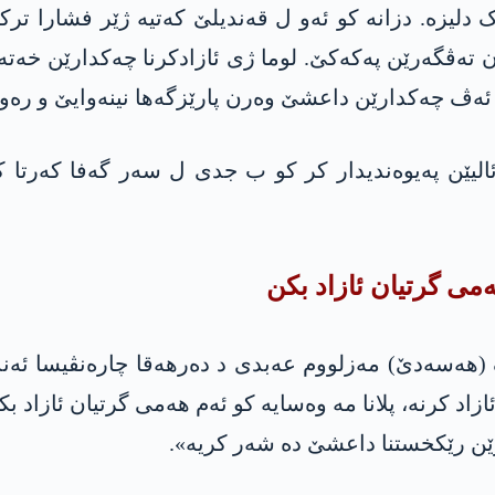
 دلیزە. دزانە کو ئه‌و ل قەندیلێ كه‌تیه ژێر‌ فشارا ترک
ڤگەرێن په‌كه‌كێ. لوما ژی ئازادكرنا چه‌كدارێن خه‌ته‌
 ئه‌ڤ چه‌كدارێن داعشێ وەرن پارێزگەها نینەوایێ و رە
ێن پەیوەندیدار کر کو ب جدی ل سەر گەفا کەرتا کو ژ 
ەمی گرتیان ئازاد بکن
(هه‌سه‌دێ) مەزلووم عەبدی د دەرهەقا چارەنڤیسا ئەند
یەکێ دە نێزی هەزار و 500 زیندانیان ئازاد کرنە، پلانا مە وەسایە کو ئەم 
زێن رێکخستنا داعشێ دە شەر کریە».