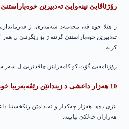
رۆژئاڤایێ نینەوایێ ته‌دبیرێن خوه‌پاراستنێ ه
ژ هێلا خوه‌ ڤه‌، محەمەد شەمەری، ژ فەرمانداریی
كرنه‌.
رۆژنامەیێ گۆت کو کامەرایێن چاڤدێریێ ل سەر سینۆ
10 هه‌زار داعشی د زیندانێن رێڤه‌به‌رییا خوه‌سه‌ر دا نه‌
نێزی دەهـ هەزار چەکدار و ئەندامێن رێکخستنا داع
هەزاران خەلکێ بیانینە.