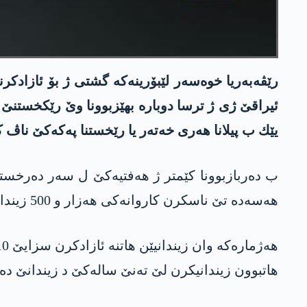
رێڤەبەریا خوەسەر لێبۆرینەکە گشتی ژ بۆ ئازادک
ئیراقێ ژی ژ ترسا دوبارە بهێزبوونا وێ رێکخستنێ 
یێك ب پیلانا هه‌ری خه‌ته‌ر یا رێخستنا په‌كه‌كێ ناڤ ك
ب دەربازبوونا کێمتر ژ هەفتیەکێ ل سەر دەرخستنا 
هه‌سه‌ده‌ تێ ناسکرن کاروانەکی هەزار و 500 زیندانیان ژ زیندانێن خوە ئازاد کر، کو گۆمان تێ کرن چەکدار و ئەندامێن داعشێ بن.
هاتبوون زیندانیکرن لێ تەنێ سالەکێ د زیندانێ دە م