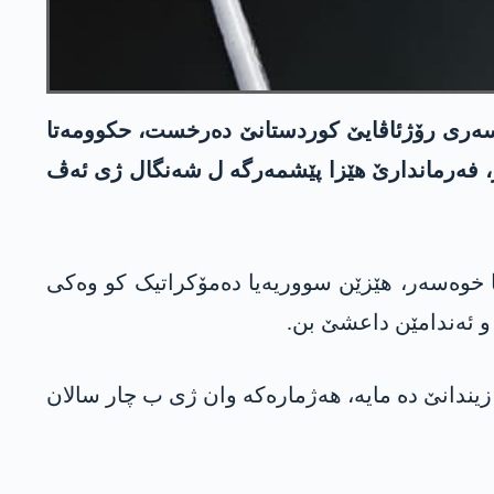
نسەری رۆژئاڤایێ کوردستانێ دەرخست، حكوومه‌تا
فه‌رماندارێ هێزا پێشمه‌رگه‌ ل شه‌نگال ژی ئه‌ڤ
ریا خوەسەر، هێزێن سووریەیا دەمۆکراتیک کو وەکی
بوو لێ تەنێ دو سالان د زیندانێ دە مایە، هەژمارەکە وان ژی ب چار سالان