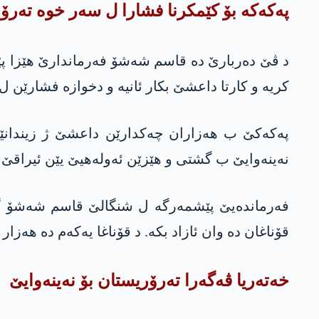
په‌كه‌كه‌ بۆ كێمكرنا فشارا ل سه‌ر خوه‌ ته‌ر
د ڤێ ده‌ربارێ ده‌ قاسم شه‌شۆ فه‌رماندارێ هێزا پ
کریە و کارتا داعشێ بکار ئانیە و دخوازە فشارێن ل
په‌كه‌كێ ب هەزاران چەکدارێن داعشێ ژ زیندانێ
نەینەوایێ ب گشتی و هێزێن ئەولەهیێ یێن ئیراقێ
قۆناغان دە وان ئازاد بکە. د قۆناغا یەکەم دە هەزار و 112 چه‌كدار ژ زیندانا رەقایێ ئازاد کرن و د قۆناغا دویەمین دە ژی دێ 400 چه‌كدارێن دن ئازاد
خه‌ته‌ریا ڤه‌گه‌را ته‌رۆریستان بۆ نه‌ینه‌وایێ