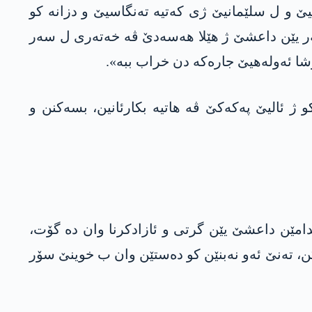
یێ و ل سلێمانیێ ژی كه‌تیه‌ ته‌نگاسیێ و دزانه‌ كو
ر یێن داعشێ ژ هێلا هه‌سه‌دێ ڤه‌ خه‌ته‌ری ل سه‌ر
وشا ئەولەهیێ جارەکە دن خراب ببە».
ئالیێ په‌كه‌كێ ڤە هاتیە بکارئانین، بسەکنن و
امێن داعشێ یێن گرتی و ئازادکرنا وان دە گۆت،
هەمی گرتیان ئازاد بکن، تەنێ ئەو نەبنێن کو دەستێن وان ب خوینێ سۆر