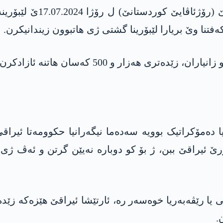
رێڤەبەریا خوەسەر ل با
فتنا وێ بریارا لێبۆرینا گشتی ژی هاتبوون زیندانیکرن.
 ئازادکرن کو پرانیا وان ئەندامێن رێکخستنا داعشێ نە.
 دەمۆکراتیک بوویە سەدەما نیگەرانیا حكوومه‌تا ئیرا
 ئیراقێ ببن، ژ بۆ کو دوبارە نەیێن گرتن و ئەڤ ژی 
شتی یا رێڤەبەریا خوەسەر رە، ئارتێشا ئیراقێ هێزەکە 
.