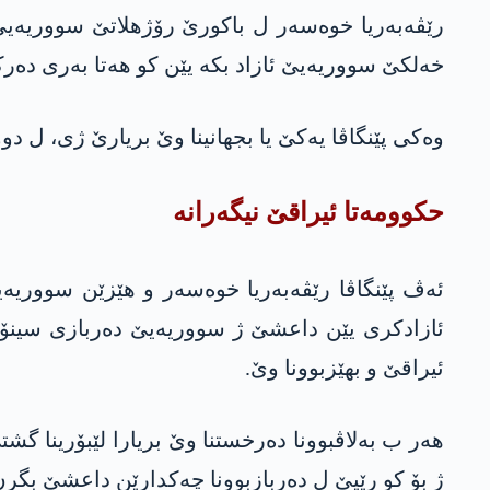
خەلکێ سووریەیێ ئازاد بکە یێن کو هەتا بەری دەرکە
وەکی پێنگاڤا یەکێ یا بجهانینا وێ بریارێ ژی، ل دوو زانیاران، زێدەتری هەزار و 500 کەسان هاتنە
حكوومه‌تا ئیراقێ نیگه‌رانه‌
ئەڤ پێنگاڤا رێڤەبەریا خوەسەر و هێزێن سووریەیا
ئازادکری یێن داعشێ ژ سووریەیێ دەربازی سینۆرێ
ئیراقێ و بهێزبوونا وێ.
هەر ب بەلاڤبوونا دەرخستنا وێ بریارا لێبۆرینا گ
ژ بۆ کو رێیێ ل دەربازبوونا چەکدارێن داعشێ بگرن