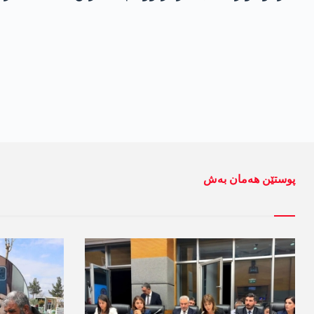
پوستێن ھەمان بەش