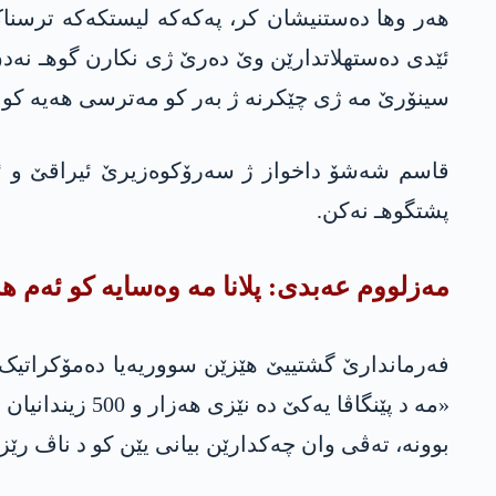
هه‌ر وها ده‌ستنیشان كر، په‌كه‌كه‌ لیستکەکە ترسناک
ئێدی دەستهلاتدارێن وێ دەرێ ژی نکارن گوهـ نەدن تە
سینۆرێ مه‌ ژی چێكرنه‌ ژ به‌ر كو مەترسی هەیە کو
قاسم شەشۆ داخواز ژ سەرۆکوەزیرێ ئیراقێ و ئالی
پشتگوهـ نەکن.
مه‌زلووم عه‌بدی: پلانا مە وەسایە کو ئەم ه
فەرماندارێ گشتییێ هێزێن سووریەیا دەمۆکراتیک 
«مە د پێنگاڤا 
بوونە، تەڤی وان چەکدارێن بیانی یێن کو د ناڤ رێ