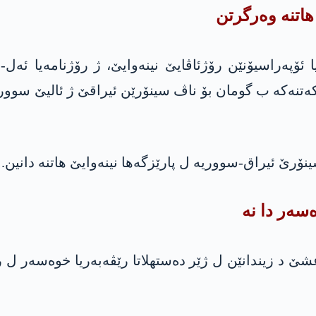
اتنه‌ وه‌رگرتن
ا ئۆپەراسیۆنێن رۆژئاڤایێ نینەوایێ، ژ رۆژنامەیا ئەل
رێ ئیراق-سووریە ل پارێزگەها نینەوایێ هاتنە دانین.
شێ د زیندانێن ل ژێر دەستهلاتا رێڤەبەریا خوەسەر ل 