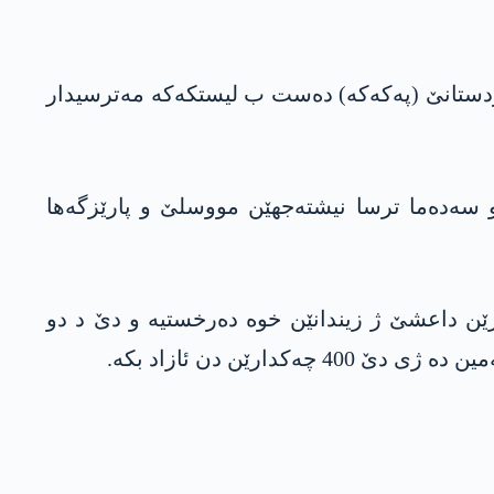
وردستانێ (په‌كه‌كه‌) دەست ب لیستکەکە مەترسیدار
و سەدەما ترسا نیشتەجهێن مووسلێ و پارێزگەها
ە ل شنگالێ قاسم شەشۆ گۆت: په‌كه‌كێ لێبۆرینا گشتی بۆ زێدەتری 1500 چەکدارێن داعشێ ژ زیندانێن خوە دەرخستیە و دێ د دو