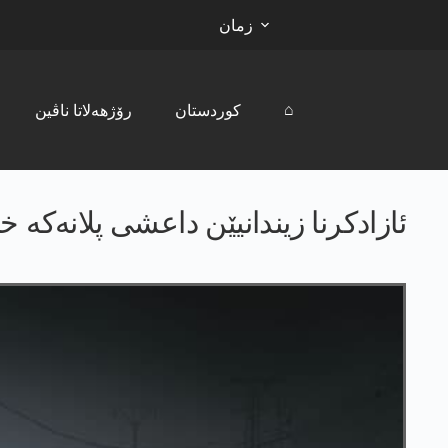
زمان
⌂
کوردستان
رۆژھەلاتا ناڤین
ئازادكرنا زیندانیێن داعشی پلانه‌كه‌ خه‌ت