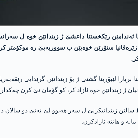
رنا ئەندامێن رێکخستنا داعشێ ژ زیندانێن خوە ل سەرا
زێرەڤانیا سنۆرێن خوەیێن ب سووریەیێ رە موکۆمتر کر، 
ر.
بریارا لێبۆرینا گشتی ژ بۆ زیندانێن گرێدایی رێڤەبە
هەژمارەکە وان زیندانیێن هاتنە ئازادکرن سزایێ 10 سالێن زیندانیکرنێ ل سەر هە
انە و هاتنە ئازادکرن.