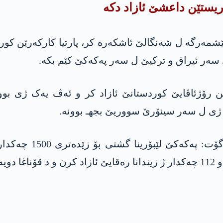
ۆریستێن داعشێ ئازاد دكه‌
ێشمه‌رگه‌ ل شه‌نگالێ ئاشکەرە کر، پارتیا کارکەرێن ک
 سەر ئیراق و ترکیێ ل سەر په‌كه‌كێ کێم بکە.
ن رۆژئاڤایێ کوردستانێ ئازاد کر و ئەڤ یەک ژی بو
 ژی ل سەر سینۆرێ سووریێ بجهـ بوونە.
فەرماندەیێ پێشمەرگ
 بکە.