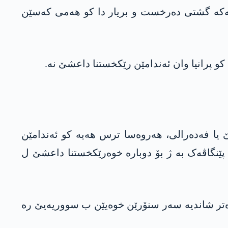
کورێ رۆژهلاتێ سووریەیێ (رۆژئاڤایێ کوردستانێ) ل رۆژا 17.07.2024ێ لێبۆرینەکە گشتی دەرخست و بریار دا کو هەمی کەسێن
قێ یا فەدەرالی، هەروەسا ترس هەیە کو ئەندامێن
پێنگاڤەک بە ژ بۆ دوبارە خوەرێکخستنا داعشێ ل
زێدەتر شاندیە سەر سنۆرێن خوەیێن ب سووریەیێ رە