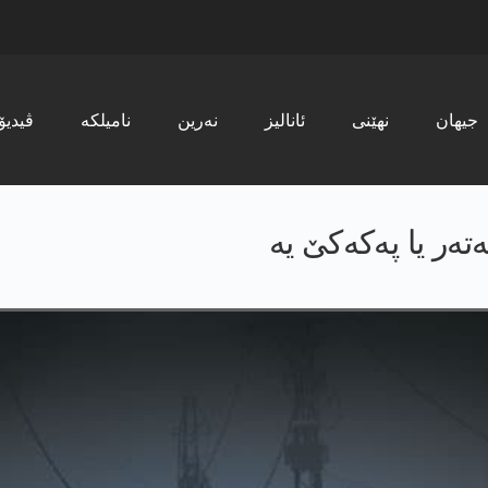
جیھان
نھێنی
ئانالیز
نەرین
نامیلکە
ڤیدیۆ
ه‌ر یا په‌كه‌كێ یه‌