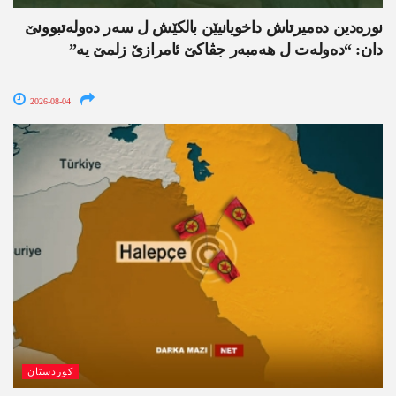
نورەدین دەمیرتاش داخویانیێن بالکێش ل سەر دەولەتبوونێ
دان: “دەولەت ل ھەمبەر جڤاکێ ئامرازێ زلمێ یە”
2026-08-04
کوردستان