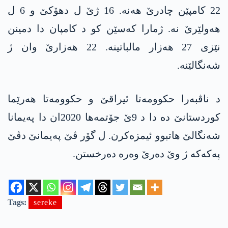
22 کامپێن چادرێ هەنە. 16 ژێ ل دهۆکێ و 6 ل
هەولێرێ نە. ژمارا کەسێن کو د کامپان دا دمینن
نێزی 27 هەزار مالباتینە. 22 هەزارێ وان ژ
شەنگالێنە.
د ناڤبەرا حکوومەتا ئیراقێ و حکوومەتا هەرێما
کوردستانێ دە دا د 9ێ جۆتمەها 2020ان دا پەیمانا
شەنگالێ هاتبوو ئیمزەکرن. ل گۆر ڤێ پەیمانێ دڤێ
په‌كه‌كە ژ وێ دەرێ وەرە دەرخستن.
Tags:
sereke