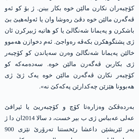
کۆچبەران نکارن مالێن خوە بکار بینن. ژ بۆ کو ئەو
ڤەگەرن مالێن خوە دڤێ رەوشا وان یا ئەولەهیێ بێ
باشکرن و پەیمانا شەنگالێ یا کو هاتیە ژبیرکرن ئان
ژی پشتگوهکرن بکەڤە رەواجێ. ئەم دخوازن هەموو
خالێن پەیمانا شەنگالێ وەرن سەپاندن کو کۆچبەر
ژی بکاربن ڤەگەرن مالێن خوە. سەدەمەکە کو
کۆچبەر نکارن ڤەگەرن مالێن خوە یەک ژێ ژی
هەبوونا هێزێن چەکدارێن په‌كه‌كێ نە».
بەردەڤکێ وەزارەتا کۆچ و کۆچبەریێ یا ئیراقێ
عەلی عەبباس ژی ب بیر خست، د سالا 2014ان دا ژ
بەر ئێریشێن داعشا رێخستنا تەرۆرێ نێزی 900