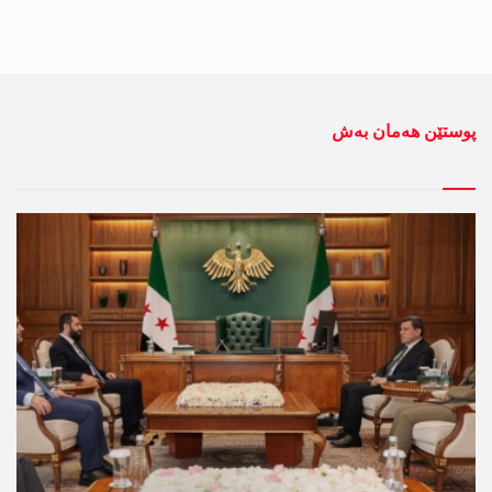
پوستێن ھەمان بەش