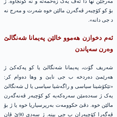
مەرجێن نها دا ئەڤ یەک زەحمەتە و نه‌ گونجاوە. ژ
بۆ کو کۆچبەر ڤەگەرن مالێن خوە شەرت و مەرج نە
د جی دانە».
ئەم دخوازن هەموو خالێن پەیمانا شەنگالێ
وەرن سەپاندن
شەریف گۆت، پەیمانا شەنگالێ یا کو په‌كه‌كێ ژ
هەرێمێ دەردخە ب جی نایێ و وها دەوام کر:
«تێکۆشینا سیاسی و راگەشیا سیاسی یا ل شەنگالێ
یەک ژ سەدەمێن سەرەکەیە کو کۆچبەر ڤەنەگەرن
مالێن خوە. دڤێ حکوومەت بەرپرسیاریا خوە یا ژ بۆ
ڤەگەرا کۆچبەران ب جی بینە. ژ سەدی 90ێ ڤان