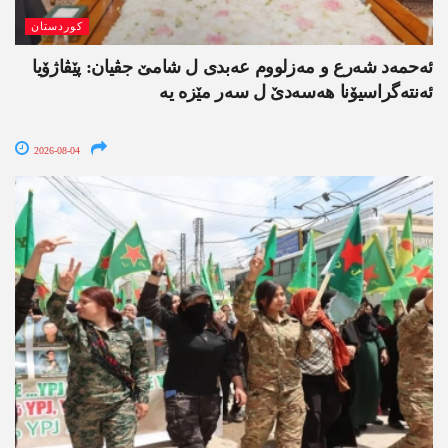
کوردستان
ئەحمەد شەرع و مەزلووم عەبدی ل شامێ جڤیان: پێڤاژۆیا
ئەنتەگراسیۆنا ھەسەدێ ل سەر مێزە یە
2026-08-04