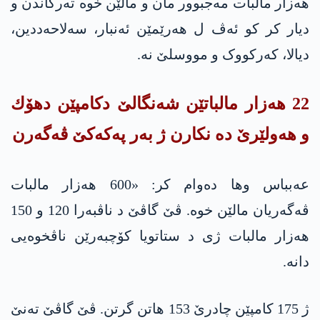
هەزار مالبات مەجبوور مان و مالێن خوە تەرکاندن و
دیار کر کو ئەڤ ل هەرێمێن ئەنبار، سەلاحەددین،
دیالا، کەرکووک و مووسلێ نە.
22 هه‌زار مالباتێن شه‌نگالێ دكامپێن دهۆك
و هه‌ولێرێ ده‌ نكارن ژ به‌ر په‌كه‌كێ ڤه‌گه‌رن
عەبباس وها دەوام کر: «600 هەزار مالبات
ڤەگەریان مالێن خوە. ڤێ گاڤێ د ناڤبەرا 120 و 150
هەزار مالبات ژی د ستاتویا کۆچبەرێن ناڤخوەیی
دانە.
ژ 175 کامپێن چادرێ 153 هاتن گرتن. ڤێ گاڤێ تەنێ