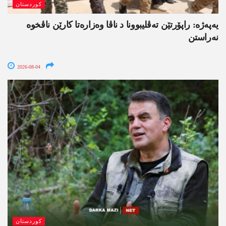
کوردستان
یەپەژە: راپۆرتێن تەڤلیبوونا د ناڤا وەزارەتا کارێن ناڤخوە
نەراستن
2026-08-04
کوردستان