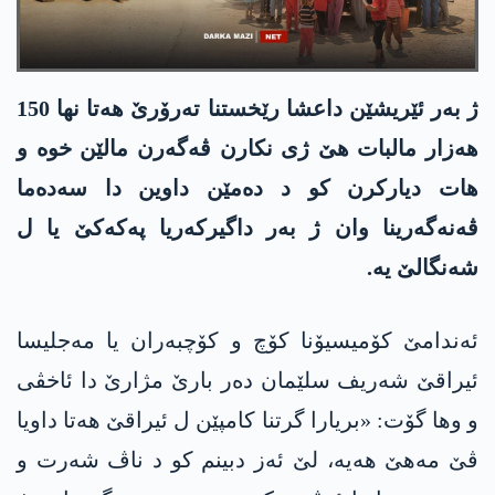
ژ بەر ئێریشێن داعشا رێخستنا تەرۆرێ هەتا نها 150
هەزار مالبات هێ ژی نکارن ڤەگەرن مالێن خوە و
هات دیارکرن کو د دەمێن داوین دا سەدەما
ڤەنەگەرینا وان ژ بەر داگیرکەریا په‌كه‌كێ یا ل
شەنگالێ یە.
ئەندامێ کۆمیسیۆنا کۆچ و کۆچبەران یا مەجلیسا
ئیراقێ شەریف سلێمان دەر بارێ مژارێ دا ئاخڤی
و وها گۆت: «بریارا گرتنا کامپێن ل ئیراقێ هەتا داویا
ڤێ مەهێ هەیە، لێ ئەز دبینم کو د ناڤ شەرت و