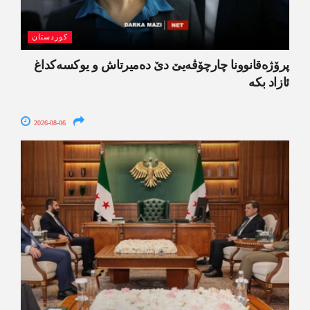
کوردستان
پرۆژەقانوونا چارچۆڤەیێ دێ دەمیرتاش و یوکسەکداغ
ئازاد بکە
2026-08-06