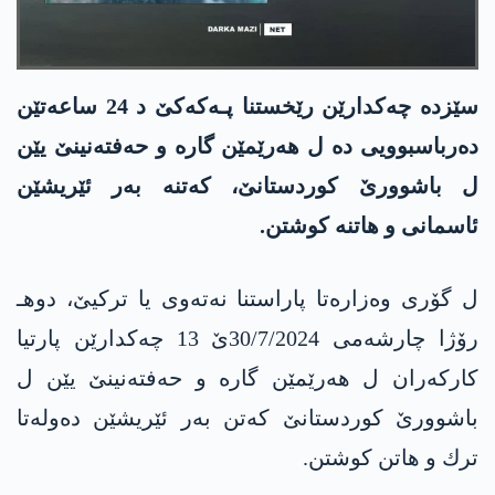
سێزده‌ چه‌كدارێن رێخستنا پـه‌كه‌كێ د 24 ساعه‌تێن
ده‌رباسبوویی ده‌ ل هه‌رێمێن گاره‌ و حه‌فته‌نینێ یێن
ل باشوورێ كوردستانێ، كه‌تنه‌ به‌ر ئێریشێن
ئاسمانی و هاتنه‌ كوشتن.
ل گۆری وه‌زاره‌تا پاراستنا نه‌ته‌وی یا تركیێ، دوهـ
رۆژا چارشه‌می 30/7/2024ێ 13 چه‌كدارێن پارتیا
كاركه‌ران ل هه‌رێمێن گاره‌ و حه‌فته‌نینێ یێن ل
باشوورێ كوردستانێ كه‌تن به‌ر ئێریشێن ده‌وله‌تا
ترك و هاتن كوشتن.