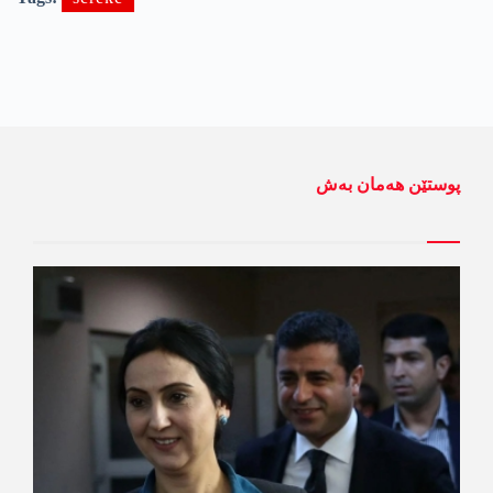
پوستێن ھەمان بەش