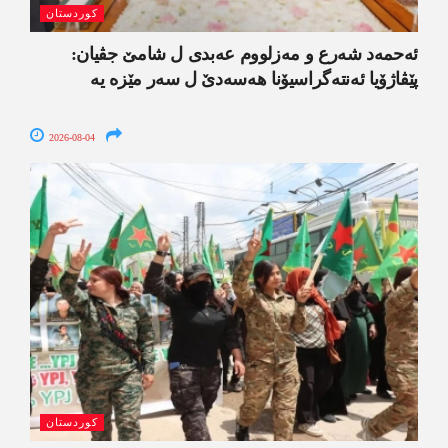
کوردستان
ئەحمەد شەرع و مەزلووم عەبدی ل شامێ جڤیان:
پێڤاژۆیا ئەنتەگراسیۆنا ھەسەدێ ل سەر مێزە یە
2026-08-04
کوردستان