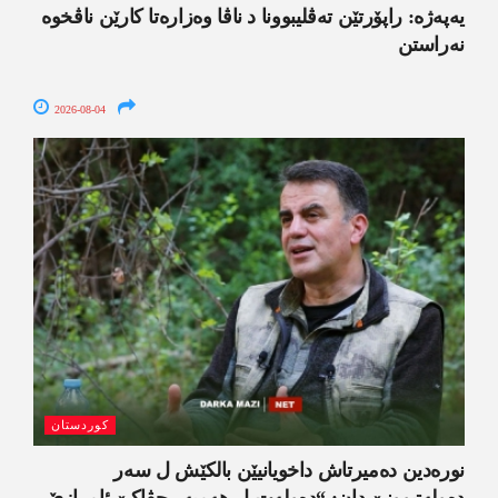
یەپەژە: راپۆرتێن تەڤلیبوونا د ناڤا وەزارەتا کارێن ناڤخوە
نەراستن
2026-08-04
کوردستان
نورەدین دەمیرتاش داخویانیێن بالکێش ل سەر