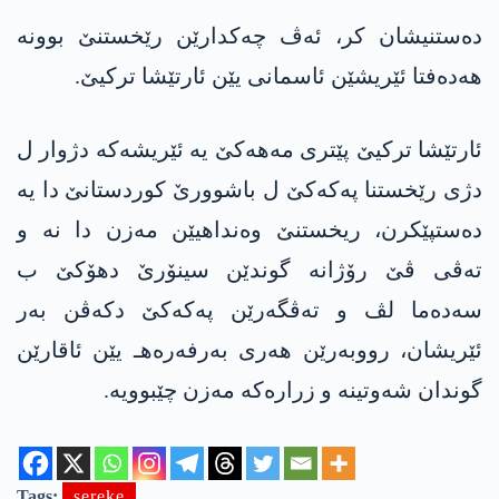
ده‌ستنیشان كر، ئه‌ڤ چه‌كدارێن رێخستنێ بوونه‌
هه‌ده‌فتا ئێریشێن ئاسمانی یێن ئارتێشا تركیێ.
ئارتێشا تركیێ پێتری مه‌هه‌كێ یه‌ ئێریشه‌كه‌ دژوار ل
دژی رێخستنا په‌كه‌كێ ل باشوورێ كوردستانێ دا یه‌
ده‌ستپێكرن، ریخستنێ وه‌نداهیێن مه‌زن دا نه‌ و
ته‌ڤی ڤێ رۆژانه‌ گوندێن سینۆرێ دهۆكێ ب
سه‌ده‌ما لڤ و ته‌ڤگه‌رێن په‌كه‌كێ دكه‌ڤن به‌ر
ئێریشان، رووبه‌رێن هه‌ری به‌رفه‌ره‌هـ یێن ئاقارێن
گوندان شه‌وتینه‌ و زراره‌كه‌ مه‌زن چێبوویه‌.
Tags:
sereke