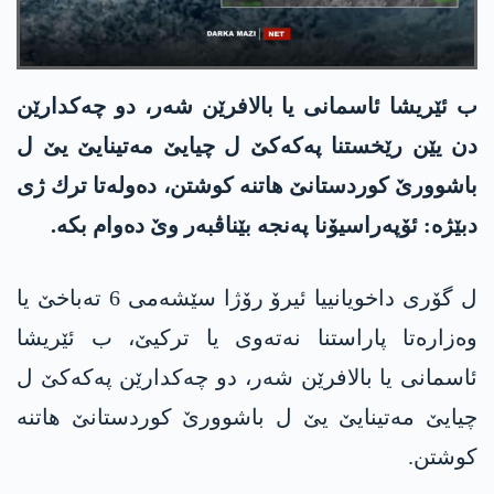
ب ئێریشا ئاسمانی یا بالافرێن شه‌ر، دو چه‌كدارێن
دن یێن رێخستنا په‌كه‌كێ ل چیایێ مه‌تینایێ یێ ل
باشوورێ كوردستانێ هاتنه‌ كوشتن، ده‌وله‌تا ترك ژی
دبێژه‌: ئۆپه‌راسیۆنا په‌نجه‌ بێناڤبەر وێ ده‌وام بكه‌.
ل گۆری داخویانییا ئیرۆ رۆژا سێشه‌می 6 ته‌باخێ یا
وه‌زاره‌تا پاراستنا نه‌ته‌وی یا تركیێ، ب ئێریشا
ئاسمانی یا بالافرێن شه‌ر، دو چه‌كدارێن په‌كه‌كێ ل
چیایێ مه‌تینایێ یێ ل باشوورێ كوردستانێ هاتنه‌
كوشتن.