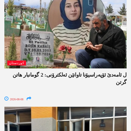
کوردستان
ل ئامەدێ ئۆپەراسیۆنا تاوانێن ئەلکترۆنی: 2 گومانبار ھاتن
گرتن
2026-08-08