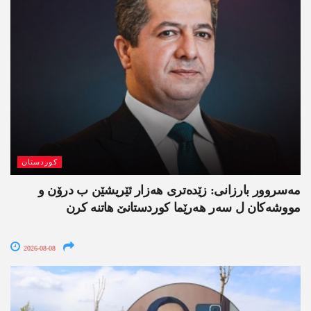
کوردستان
مەسروور بارزانی: زێدەتری ھەزار ئێریشێن ب درۆن و
مووشەکان ل سەر ھەرێما کوردستانێ ھاتنە کرن
2026-08-08