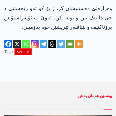
وه‌زاره‌تێ ده‌ستنیشان كر، ژ بۆ کو ئه‌و رێخستنێ د
جی دا تێک ببن و تونە بکن، ئه‌وێ ب ئۆپەراسیۆنێن
پرۆئاکتیف و بێناڤبەر ئێریشێن خوه‌ بدۆمینن.
Tags:
sereke
پوستێن ھەمان بەش