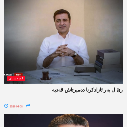
کوردستان
رێ ل بەر ئازادکرنا دەمیرتاش ڤەدبە
2026-08-08