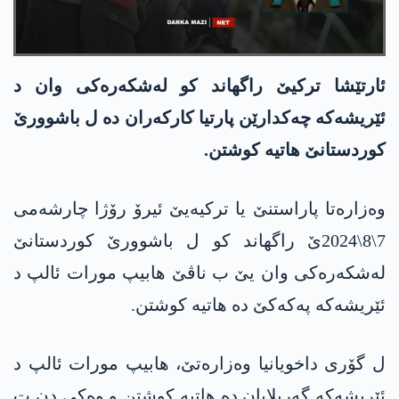
ئارتێشا تركیێ راگهاند كو له‌شكه‌ره‌كی وان د
ئێریشه‌كه‌ چه‌كدارێن پارتیا كاركه‌ران ده‌ ل باشوورێ
كوردستانێ هاتیه‌ كوشتن.
وەزارەتا پاراستنێ یا ترکیەیێ ئیرۆ رۆژا چارشه‌می
7\8\2024ێ راگهاند کو ل باشوورێ کوردستانێ
لەشکەرەکی وان یێ ب ناڤێ هابیپ مورات ئالپ د
ئێریشه‌كه‌ په‌كه‌كێ ده‌ هاتیە کوشتن.
ل گۆری داخویانیا وەزارەتێ، هابیپ مورات ئالپ د
ئێریشه‌كه‌ گەریلایان دە هاتیە کوشتن و وەکی دن ت