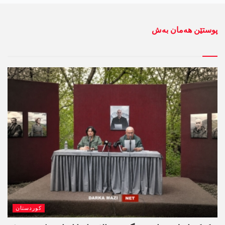
پوستێن ھەمان بەش
کوردستان