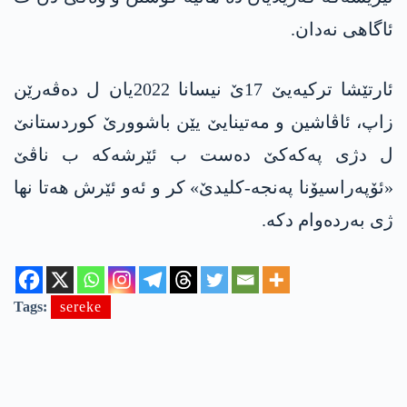
ئاگاهی نەدان.
ئارتێشا ترکیەیێ 17ێ نیسانا 2022یان ل دەڤەرێن
زاپ، ئاڤاشین و مەتینایێ یێن باشوورێ کوردستانێ
ل دژی په‌كه‌كێ دەست ب ئێرشەکە ب ناڤێ
«ئۆپەراسیۆنا پەنجە-کلیدێ» کر و ئەو ئێرش هەتا نها
ژی بەردەوام دکە.
Tags:
sereke