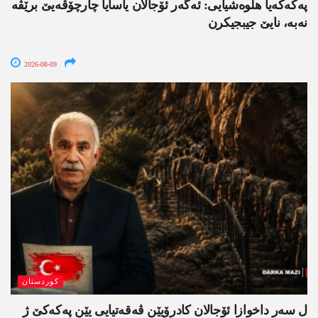
په‌كه‌كه‌یا هلوه‌شیایی: ئەگەر ئۆجالان یاسایا چارچۆڤەیێ برێڤە
نه‌به‌، نایێ جیبجیکرن
2026-08-09
کوردستان
ل سەر داخوازا ئۆجالان کادرۆیێن ڤەقەتیایی یێن پەکەکێ ژ