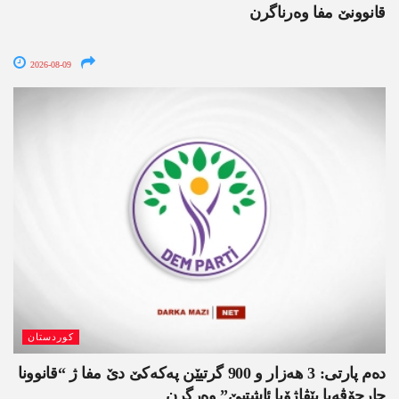
قانوونێ مفا وەرناگرن
2026-08-09
کوردستان
دەم پارتی: 3 ھەزار و 900 گرتیێن پەکەکێ دێ مفا ژ “قانوونا
چارچۆڤەیا پێڤاژۆیا ئاشتیێ” وەرگرن