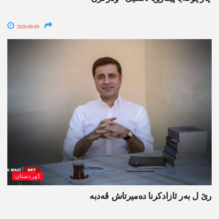
2026-08-09
کوردستان
رێ ل بەر ئازادکرنا دەمیرتاش ڤەدبە