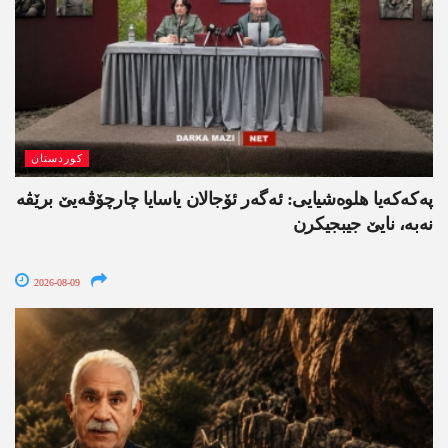
کوردستان
په‌كه‌كه‌یا هلوه‌شیایی: ئەگەر ئۆجالان یاسایا چارچۆڤەیێ برێڤە
نه‌به‌، نایێ جیبجیکرن
2026-08-09