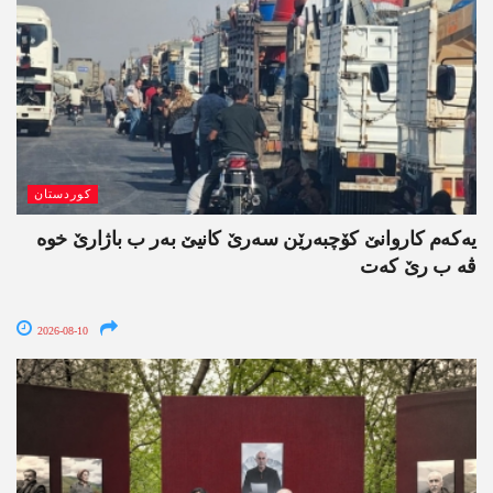
کوردستان
یەکەم کاروانێ کۆچبەرێن سەرێ کانیێ بەر ب باژارێ خوە
ڤە ب رێ کەت
2026-08-10