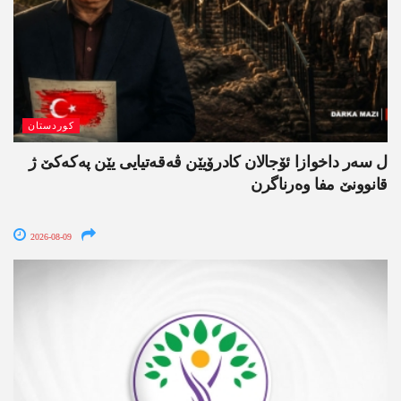
کوردستان
ل سەر داخوازا ئۆجالان کادرۆیێن ڤەقەتیایی یێن پەکەکێ ژ
قانوونێ مفا وەرناگرن
2026-08-09