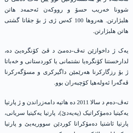
شوونا خەریب حسۆ و رووکەن ئەحمەد ھاتن
ھلبژارتن. ھەروھا 100 کەس ژی ژ بۆ جڤاتا گشتی
ھاتن ھلبژارتن.
یەک ژ داخوازێن تەڤ-دەمێ د ڤێ کۆنگرەیێ دە،
لدارخستنا کۆنگرەیا نشتمانی یا کوردستانی و خەباتا
ژ بۆ رزگارکرنا ھەرێمێن داگیرکری و مسۆگەرکرنا
ڤەگەرا ئەولەهیا کۆچبەران بوو.
تەڤ-دەم د سالا 2011 دە ھاتیە دامەزراندن و ژ پارتیا
یەکیتیا دەمۆکراتیک (پەیەدێ)، پارتیا یەکیتیا سریانی،
پارتیا ئاشتیا دەمۆکراتا کوردێن سووریەیێ و پارتیا