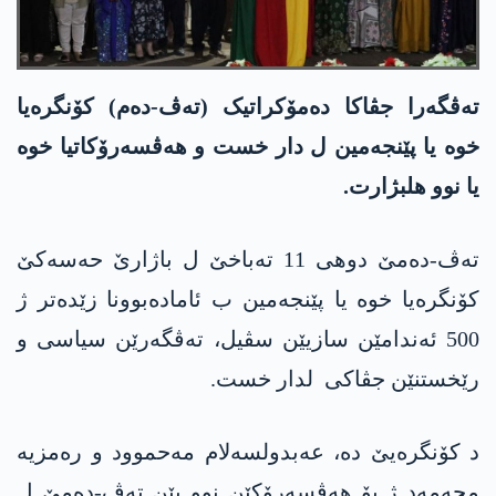
تەڤگەرا جڤاکا دەمۆکراتیک (تەڤ-دەم) کۆنگرەیا
خوە یا پێنجەمین ل دار خست و ھەڤسەرۆکاتیا خوە
یا نوو ھلبژارت.
تەڤ-دەمێ دوھی 11 تەباخێ ل باژارێ حەسەکێ
کۆنگرەیا خوە یا پێنجەمین ب ئامادەبوونا زێدەتر ژ
500 ئەندامێن سازیێن سڤیل، تەڤگەرێن سیاسی و
رێخستنێن جڤاکی لدار خست.
د کۆنگرەیێ دە، عەبدولسەلام مەحموود و رەمزیە
محەمەد ژ بۆ ھەڤسەرۆکێن نوو یێن تەڤ-دەمێ ل