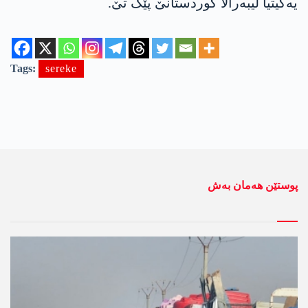
یەکیتیا لیبەرالا کوردستانێ پێک تێ.
Tags:
sereke
پوستێن ھەمان بەش