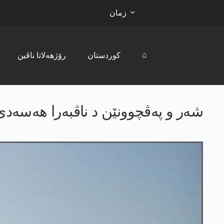
زمان
⌂
کوردستان
رۆژھەلاتا ناڤین
شەر و پەڤچوونێن د ناڤبەرا ھەسەد