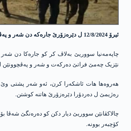
ئیرۆ 12/8/2024 ل دێرەزۆرێ جارەکە دن شەر و پەڤچوون د ناڤبەرا ھەسەدێ و ھێزێن سەر ب رەژیما سووریێ پێکھات.
چاپەمەنیا سووریێ بەلاڤ کر کو جارەکا دن شەر
نێزیک چەمێ فراتێ دەرکەت و شەر و پەڤچوونێن ل 
رەژیمێ ل دەردۆرا دێرەزۆرێ ھاتنە کوشتن.
چالاکڤانێن سووریێ دیار دکن کو دەرەنگێ شەڤا ب
کۆچبەر بوونە.