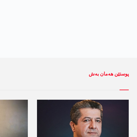
پوستێن ھەمان بەش