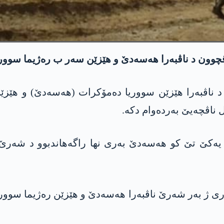
 د ناڤبەرا ھێزێن سووریا دەمۆکرات (ھەسەدێ) و ھێز
ناڤچەیێ بەردەوام دکە.
ۆری ژ بەر شەرێ ناڤبەرا ھەسەدێ و ھێزێن رەژیما سوور