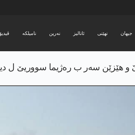
جیھان
نھێنی
ئانالیز
نەرین
نامیلکە
ڤیدیۆ
ێ و ھێزێن سەر ب رەژیما سووریێ ل دی