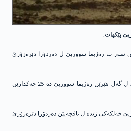
ێن سەر ب رەژیما سووریێ ل دەردۆرا دێرەزۆرێ
ھەروەھا ھات ئاشکەرا کرن، ئەو شەر پشتی وێ یەکێ تێ کو ھەسەدێ بەری نھا راگەھاندبوو د شەرێ ل گەل ھێزێن رەژیما سووریێ دە 25 چەکدارێن
یێ خەلکەکی زێدە ل ناڤچەیێن دەردۆرا دێرەزۆرێ