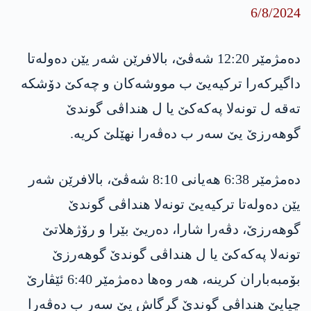
6/8/2024
دەمژمێر 12:20 شەڤێ، بالافرێن شەر یێن دەولەتا
داگیرکەرا ترکیەیێ ب مووشەکان و چەکێ دۆشکە
تەقە ل تونەلا پەکەکێ یا ل هنداڤی گوندێ
گوهەرزێ یێ سەر ب دەڤەرا نهێلێ کریە.
دەمژمێر 6:38 هەیانی 8:10 شەڤێ، بالافرێن شەر
یێن دەولەتا ترکیەیێ تونەلا هنداڤی گوندێ
گوهەرزێ، دڤەرا شارا، دەریێ بێرا و رۆژهلاتێ
تونەلا پەکەکێ یا ل هنداڤی گوندێ گوهەرزێ
بۆمبەباران کرینە، هەر وەها دەمژمێر 6:40 ئێڤارێ
چیایێ هنداڤی گوندێ گرگاش یێ سەر ب دەڤەرا