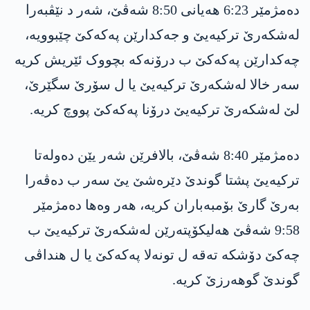
دەمژمێر 6:23 هەیانی 8:50 شەڤێ، شەر د نێڤبەرا
لەشکەرێ ترکیەیێ و جەکدارێن پەکەکێ چێبوویە،
چەکدارێن پەکەکێ ب درۆنەکە بچووک ئێریش کریە
سەر خالا لەشکەرێ ترکیەیێ یا ل سۆرێ سگێرێ،
لێ لەشکەرێ ترکیەیێ درۆنا پەکەکێ پووچ کریە.
دەمژمێر 8:40 شەڤێ، بالافرێن شەر یێن دەولەتا
ترکیەیێ پشتا گوندێ دێرەشێ یێ سەر ب دەڤەرا
بەرێ گارێ بۆمبەباران کریە، هەر وەها دەمژمێر
9:58 شەڤێ هەلیکۆپتەرێن لەشکەرێ ترکیەیێ ب
چەکێ دۆشکە تەقە ل تونەلا پەکەکێ یا ل هنداڤی
گوندێ گوهەرزێ کریە.