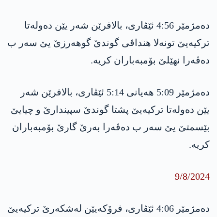
دەمژمێر 4:56 ئێڤاری، بالافرێن شەر یێن دەولەتا
ترکیەیێ تونەلا هنداڤی گوندێ گوهەرزێ یێ سەر ب
دەڤەرا نهێلێ بۆمبەباران کریە.
دەمژمێر 5:09 هەیانی 5:14 ئێڤاری، بالافرێن شەر
یێن دەولەتا ترکیەیێ پشتا گوندێ سپیندارێ و چیایێ
بێسمتێ یێ سەر ب دەڤەرا بەرێ گارێ بۆمبەباران
کریە.
9/8/2024
دەمژمێر 4:06 ئێڤاری، فرۆکەیێن لەشکەرێ ترکیەیێ