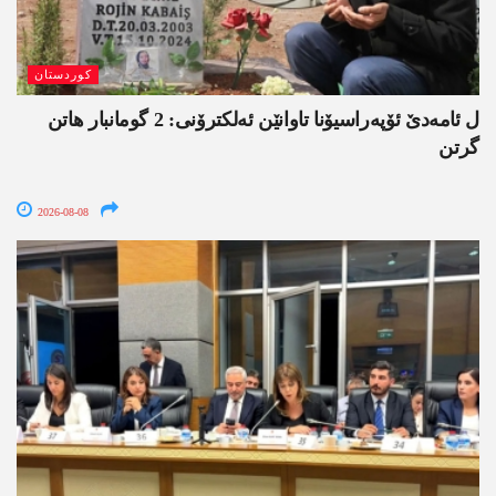
کوردستان
ل ئامەدێ ئۆپەراسیۆنا تاوانێن ئەلکترۆنی: 2 گومانبار ھاتن
گرتن
2026-08-08