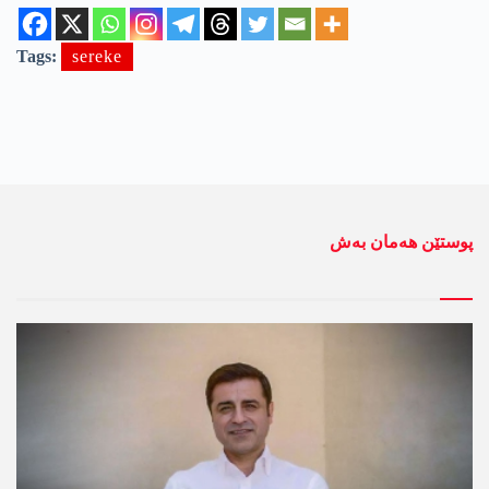
Tags:
sereke
پوستێن ھەمان بەش