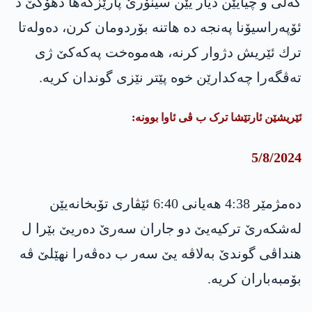
گه‌لی و چیایێن دیار یێن سینۆرێ پارێزگه‌ها دهۆكێ د
ئۆپه‌راسیۆنا په‌نجه‌ ده‌ هاتنه‌ بۆردومان كرن، ده‌وله‌تا
ترك ئێریش دژوار كرنه‌، هه‌موه‌خت په‌كه‌كێ ژی
ته‌ڤگه‌را چه‌كدارێن خوه‌ پێتر نێزی گوندان كریه‌.
ئێریشێن ئارتێشا ترک ب ڤی ئاوا بوونە:
5/8/2024
دەمژمێر 4:38 هەیانی 6:40 ئێڤاری تۆبخانەیێن
لەشکەرێ ترکیەیێ دو جاران سەرێ دەریێ بێرا ل
هنداڤی گوندێ بەلاڤە یێ سەر ب دەڤەرا نهێلێ ڤە
بۆمبەباران کریە.