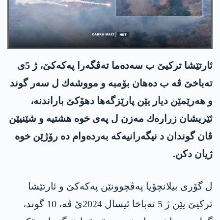
ئارتێشا تركیێ ب سه‌ده‌ما ته‌ڤگه‌را په‌كه‌كێ، ژ 5ی
ته‌باخێ ڤه‌ ب ده‌هان بۆمبه‌ و مووشه‌ك ل سه‌ر گوند
و هه‌رێمێن دیار یێن پارێزگه‌ها دهۆكێ باراندنه‌،
ئێریشان زراره‌ك مه‌زن ل په‌ی خوه‌ هشتیه‌ و شێنیێن
ڤان گوندان د نیگه‌رانیه‌كه‌ به‌رده‌وام ده‌ رۆژێن خوه‌
ژیان دكن.
ل گۆری بیلانچۆیا په‌ڤچوونێن په‌كه‌كێ و ئارتێشا
تركیێ یێن ژ 5 ته‌باخا ئیسال 2024ێ ڤه‌، 10 گوند،