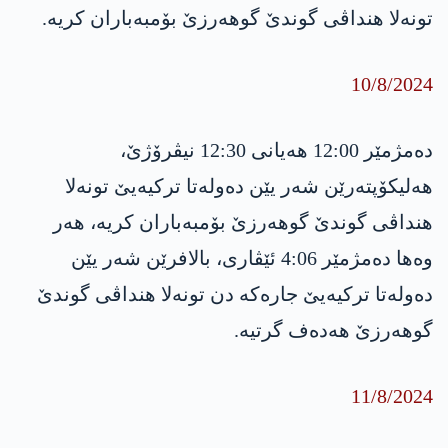
تونەلا هنداڤی گوندێ گوهەرزێ بۆمبەباران کریە.
10/8/2024
دەمژمێر 12:00 هەیانی 12:30 نیڤرۆژێ،
هەلیکۆپتەرێن شەر یێن دەولەتا ترکیەیێ تونەلا
هنداڤی گوندێ گوهەرزێ بۆمبەباران کریە، هەر
وەها دەمژمێر 4:06 ئێڤاری، بالافرێن شەر یێن
دەولەتا ترکیەیێ جارەکە دن تونەلا هنداڤی گوندێ
گوهەرزێ هەدەف گرتیە.
11/8/2024