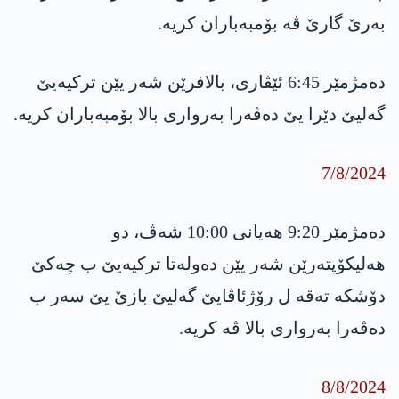
بەرێ گارێ ڤە بۆمبەباران کریە.
دەمژمێر 6:45 ئێڤاری، بالافرێن شەر یێن ترکیەیێ
گەلیێ دێرا یێ دەڤەرا بەرواری بالا بۆمبەباران کریە.
7/8/2024
دەمژمێر 9:20 هەیانی 10:00 شەڤ، دو
هەلیکۆپتەرێن شەر یێن دەولەتا ترکیەیێ ب چەکێ
دۆشکە تەقە ل رۆژئاڤایێ گەلیێ بازێ یێ سەر ب
دەڤەرا بەرواری بالا ڤە کریە.
8/8/2024