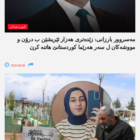
کوردستان
مەسروور بارزانی: زێدەتری ھەزار ئێریشێن ب درۆن و
مووشەکان ل سەر ھەرێما کوردستانێ ھاتنە کرن
2026-08-08