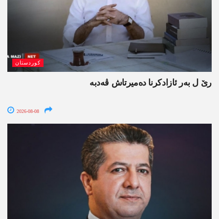
کوردستان
رێ ل بەر ئازادکرنا دەمیرتاش ڤەدبە
2026-08-08