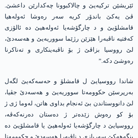
ئێریشێن ترکیەیێ و چالاکبوونا چەکدارێن داعشێ.
ڤێ یەکێ باندۆر کریە سەر رەوشا ئەولەھیا
قامشلۆیێ و د چارگۆشەیا ئەولەھیێ دە ئالۆزی
کەفتیە ناڤبەرا ھێزێن رژێما سووریەیێ و ھەسەدێ،
لێ رووسیا بزاڤێ ژ بۆ ناڤبەینکاری و تەناکرنا
رەوشێ دکە.”
شاندا رووسیایێ ل قامشلۆ و حەسەکەیێ لگەل
بەرپرسێن حکوومەتا سووریەیێ و ھەسەدێ جڤیا،
لێ دانووستاندن بێ ئەنجام بداوی ھاتن، لەوما ژی ژ
بۆ کو رەوش زێدەتر ژ دەستان دەرنەکەڤە،
رووسیایێ د چارگۆشەیا ئەولەھیێ یا قامشلۆیێ دە
بنگەھەکێ سەربازی د ناڤبەرا ھەسەدێ و حکوومەتا