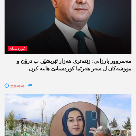
کوردستان
مەسروور بارزانی: زێدەتری ھەزار ئێریشێن ب درۆن و
مووشەکان ل سەر ھەرێما کوردستانێ ھاتنە کرن
2026-08-08