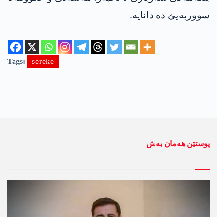
سووریەیێ دە دانایە.
Tags:
sereke
پوستێن ھەمان بەش