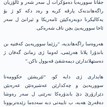
جڤاتا سووریەیا دەمۆکرات ل سەر شەر و ئالۆزیان
راگەھاندنەک پارڤە کریە و رەد دکە کو ژ بۆ
یەکالیکرنا دوبەرەکیێن ئامەریکا و ئیرانێ ل سەر
ئاخا سووریەیێ بچن ناڤ شەرەکی.
ھەروەسا راگەھاندیە، “رژێما سووریەیێ کەفتیە بن
باندۆرا پلانا ھەرێمی، لەوما ژی زمانێ گەفان ژ
دەستھلاتدارێن دیمەشقێ قەبوول ناکن.”
ھایداری ژی دایە کو، “ئێریشێن حکوومەتا
سووریەیێ و چەکدارێن عەشیرەتێن عەرەبێن
دێرازۆرێ دێ باندۆرەکا نەرێنی ل سەر رەوشا
دەڤەرێ ھەبە، ب تایبەتی دبە سەدەما زێدەتربوونا