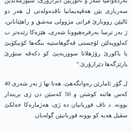
بەردەوامیا شەر و ئالۆزیێن دێرازۆرێ، شێورمەندێن
سەربازی یێن ھەڤپەیمانیا ناڤدەولەتی ل ھەر دو
ئالیێن رووبارێ فراتی مژوولی مەشق و راھێنانانن،
ژ بەر ترسا بەرفرەھبوونا شەری، ھێزەکا زێدەتر ب
کەلووپەلێن لۆجستی ڤەگوھاستیە بنگەھا کۆنیکۆیێ
یا باکورێ رۆژھلاتا سووریەیێ کو دکەڤە سنۆرێ
پارێزگەھا دێرازۆرێ.”
ل گۆر ئامارێن رەوانگەھێ، ھەتا نھا ژ بەر شەری 40
کەس ھاتنە کوشتن و 50 کەسێن دن ژی بریندار
بوونە. د ناڤ قوربانیان دە ژی، ھەژمارەکا خەلکێ
سڤیل ھەیە کو بوونە قوربانیێن گولەیان.