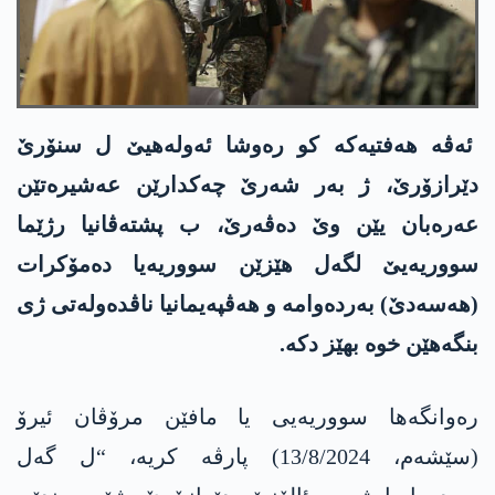
ئەڤە ھەفتیەکە کو رەوشا ئەولەھیێ ل سنۆرێ
دێرازۆرێ، ژ بەر شەرێ چەکدارێن عەشیرەتێن
عەرەبان یێن وێ دەڤەرێ، ب پشتەڤانیا رژێما
سووریەیێ لگەل ھێزێن سووریەیا دەمۆکرات
(ھەسەدێ) بەردەوامە و ھەڤپەیمانیا ناڤدەولەتی ژی
بنگەھێن خوە بھێز دکە.
رەوانگەھا سووریەیی یا مافێن مرۆڤان ئیرۆ
(سێشەم، 13/8/2024) پارڤە کریە، “ل گەل