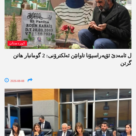
کوردستان
ل ئامەدێ ئۆپەراسیۆنا تاوانێن ئەلکترۆنی: 2 گومانبار ھاتن
گرتن
2026-08-08