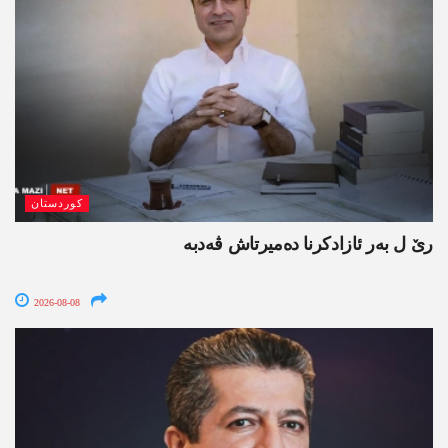
کوردستان
رێ ل بەر ئازادکرنا دەمیرتاش ڤەدبە
2026-08-08