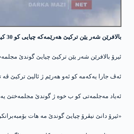
بالافرێن شەر یێن ترکیێ هەرێمەکە چیایی کو 30 کیلۆمەتران دووری ناڤەندا دهۆکێ یه‌، بۆمبەباران کر و شەوات دەرکەتیە.
ئیرۆ بالافرێن شەر یێن ترکیێ چیایێ گوندێ مجلمەختێ یێ ناڤچەیا مانگێشکێ کو 30 کیل
ئەڤ جارا یەکەمە کو ئەو هەرێم ژ ئالیێ ترکیێ ڤە ت
ئەیاد مەجلمەتی کو ب خوە ژ گوندێ مجلمەختێ یە
«ئیرۆ دانێ نیڤرۆ چیایێ گوندێ مە هات بۆمبەبرانکر