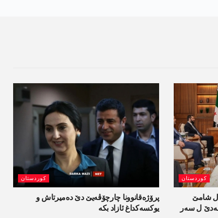
کوردستان
کوردستان
ل شامێ
پرۆژەقانوونا چارچۆڤەیێ دێ دەمیرتاش و
ەسەدێ ل سەر
یوکسەکداغ ئازاد بکە