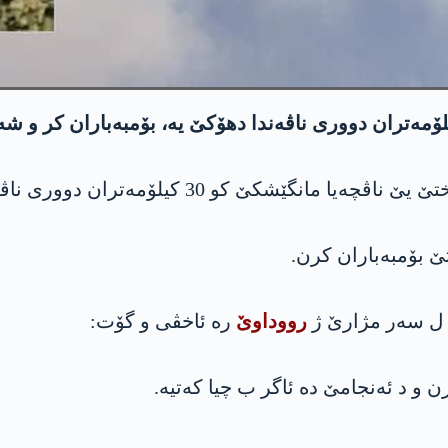
ۆمەتران دووری ناڤەندا دهۆکێ یه‌ بۆمبەباران کر.
ێ بۆمبەباران کرن.
 ل سەر مژارێ ژ
رووداوێ
رە ئاخڤی و گۆت:
ن و د ئەنجامێ دە ئاگر ب چیا کەتیە.