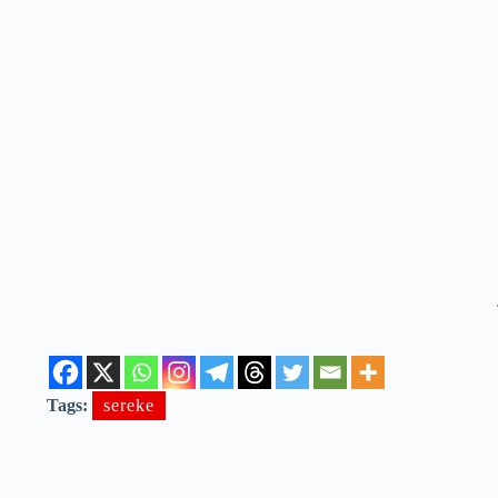
Tags:
sereke