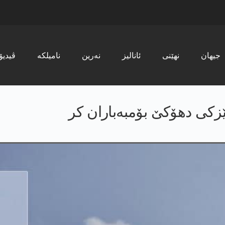
جیھان
نھێنی
ئانالیز
نەرین
نامیلکە
ڤیدیۆ
ێزکی دهۆکێ بۆمبەباران کر