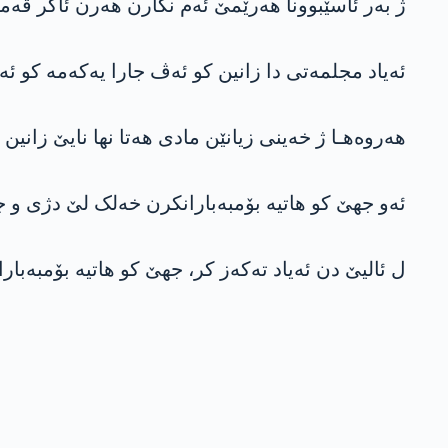
ژ بەر ئاسێبوونا هەرێمێ ئەم نکارن هەرن ئاگر ڤەم
ئەیاد مجلمەتی دا زانین کو ئەڤ جارا یەکەمە کو ئە
هەروه‌هـا ژ خەینی زیانێن مادی هەتا نها نایێ زانین ز
ئەو جهێ کو هاتیە بۆمبەبارانکرن خەلک لێ دژی و ج
ل ئالیێ دن ئەیاد تەکەز کر، جهێ کو هاتیە بۆمبەبار