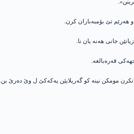
رینن».
و هەرێم تێ بۆمبەباران کرن.
یانێن جانی هەنە یان نا.
هەکی قەرەبالغە.
انکرن مومكن نینە کو گەریلایێن په‌كه‌كێ ل وێ دەرێ بن.