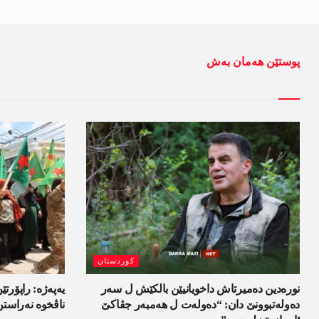
پوستێن ھەمان بەش
کوردستان
نورەدین دەمیرتاش داخویانیێن بالکێش ل سەر
یەپەژە: راپۆرتێن
دەولەتبوونێ دان: “دەولەت ل ھەمبەر جڤاکێ
ناڤخوە نەراستن