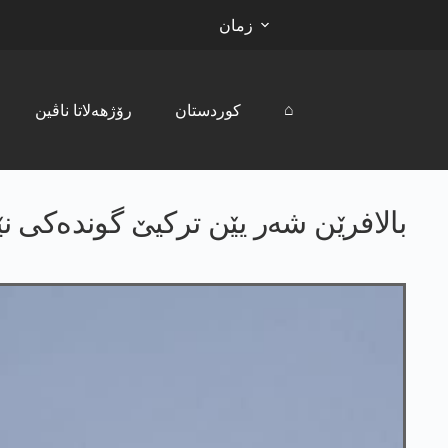
زمان
⌂
کوردستان
رۆژھەلاتا ناڤین
بالافرێن شەر یێن ترکیێ گوندەکی ن