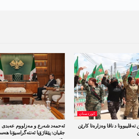
کوردستان
 تەڤلیبوونا د ناڤا وەزارەتا کارێن
ئەحمەد شەرع و مەزلووم عەبدی 
جڤیان: پێڤاژۆیا ئەنتەگراسیۆنا ھ