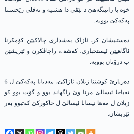
خوە یا زانینگەهێ د نێڤی دا هشتیە و ته‌ڤلی رێخستنا
په‌كه‌كێ بوویه‌.
ده‌ستنیشان كر، ئازاک بەشداری چالاکیێن کۆمکرنا
ئاگاهیێن ئیستخباری، کەشف، راچاڤکرن و ئێریشێن
ب درۆنان بوویە.
ده‌ربارێ كوشتنا زیلان ئازاكێ، مه‌دیایا په‌كه‌كێ ل 6
ته‌باخا ئیسالێ مرنا وێ راگهاند بوو و گۆت بوو كو
زیلان ل مه‌ها نیسانا ئیسالێ ل خاكوركێ كه‌تبوو به‌ر
ئێریشان.