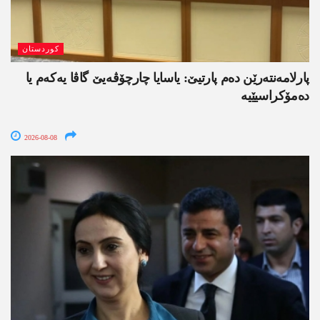
کوردستان
پارلامەنتەرێن دەم پارتیێ: یاسایا چارچۆڤەیێ گاڤا یەکەم یا
دەمۆکراسیێیە
2026-08-08