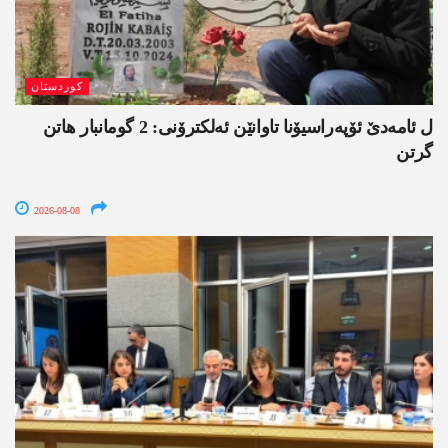
کوردستان
ل ئامەدێ ئۆپەراسیۆنا تاوانێن ئەلکترۆنی: 2 گومانبار ھاتن
گرتن
2026-08-08