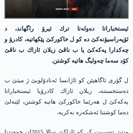
ئیستخباراتا ده‌وله‌تا ترك ئیرۆ راگهاند، د
ئۆپه‌راسیۆنه‌كێ ده‌ كو ل خاكوركێ پێكهاتیه‌، كادرۆ و
چه‌كدارا په‌كه‌كێ یا ب ناڤێ زیلان ئازاك ب ناڤێ
كۆد سه‌ما چه‌ولیگ هاتیه‌ كوشتن.
ل گۆری ئاگاهیێن كو ئاژانسا ئه‌نادۆلویێ ژ میتێ ب
ده‌ستخستنه‌، زیلان ئازاك كادرۆیا ئیستخباراتا
په‌كه‌كێ ل هه‌رێما خاكوركێ هاتیه‌ كوشتن، لێبه‌لێ
ده‌ما كوشتنا ئه‌شكه‌ره‌ نه‌كریه‌.
میتێ تەسپیت کر کو ئازاکێ سالا 2015ان خوەندنا