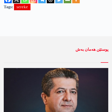
Tags:
sereke
پوستێن ھەمان بەش