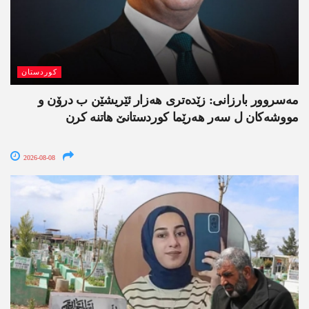
کوردستان
مەسروور بارزانی: زێدەتری ھەزار ئێریشێن ب درۆن و
مووشەکان ل سەر ھەرێما کوردستانێ ھاتنە کرن
2026-08-08