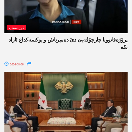
کوردستان
پرۆژەقانوونا چارچۆڤەیێ دێ دەمیرتاش و یوکسەکداغ ئازاد
بکە
2026-08-06