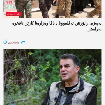
کوردستان
یەپەژە: راپۆرتێن تەڤلیبوونا د ناڤا وەزارەتا کارێن ناڤخوە
نەراستن
2026-08-04