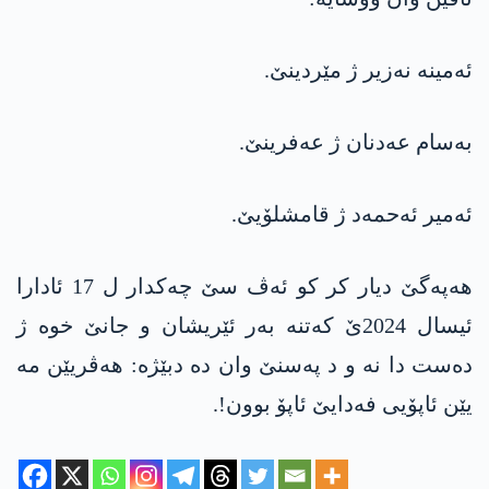
ئه‌مینه‌ نه‌زیر ژ مێردینێ.
به‌سام عه‌دنان ژ عه‌فرینێ.
ئه‌میر ئه‌حمه‌د ژ قامشلۆیێ.
هه‌په‌گێ دیار كر كو ئه‌ڤ سێ چه‌كدار ل 17 ئادارا
ئیسال 2024ێ كه‌تنه‌ به‌ر ئێریشان و جانێ خوە ژ
دەست دا نە و د په‌سنێ وان ده‌ دبێژه‌: هه‌ڤریێن مه‌
یێن ئاپۆیی فه‌دایێ ئاپۆ بوون!.