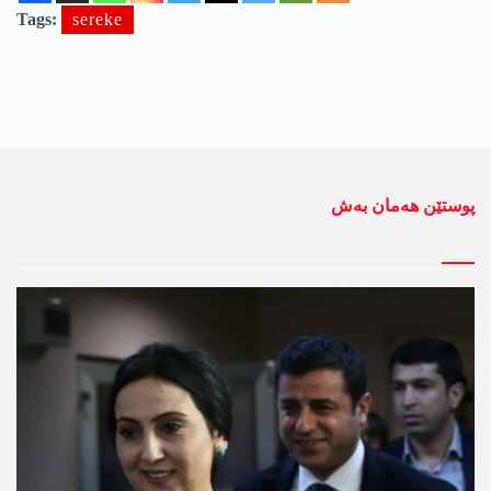
Tags:
sereke
پوستێن ھەمان بەش