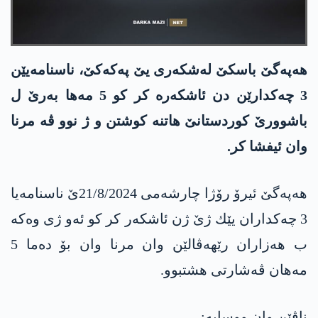
هه‌په‌گێ باسكێ له‌شكه‌ری یێ په‌كه‌كێ، ناسنامەیێن
3 چه‌كدارێن دن ئاشكه‌ره‌ كر کو 5 مه‌ها به‌رێ ل
باشوورێ کوردستانێ هاتنه‌ كوشتن و ژ نوو ڤه‌ مرنا
وان ئیفشا كر.
هه‌په‌گێ ئیرۆ رۆژا چارشه‌می 21/8/2024ێ ناسنامه‌یا
3 چه‌كداران یێك ژێ ژن ئاشكه‌ر كر كو ئه‌و ژی وه‌كه‌
ب هه‌زاران رێهه‌ڤالێن وان مرنا وان بۆ ده‌ما 5
مه‌هان ڤه‌شارتی هشتبوو.
ناڤێن وان ووسایه‌: