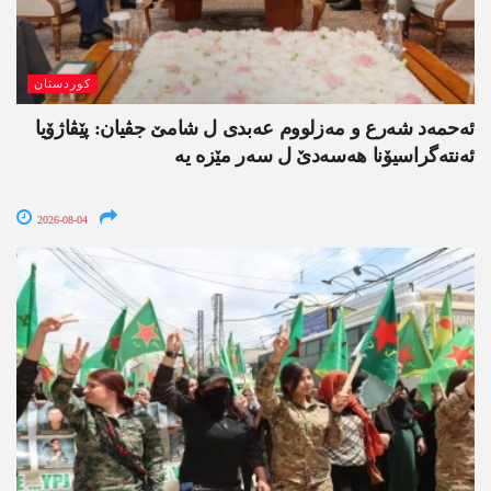
کوردستان
ئەحمەد شەرع و مەزلووم عەبدی ل شامێ جڤیان: پێڤاژۆیا
ئەنتەگراسیۆنا ھەسەدێ ل سەر مێزە یە
2026-08-04