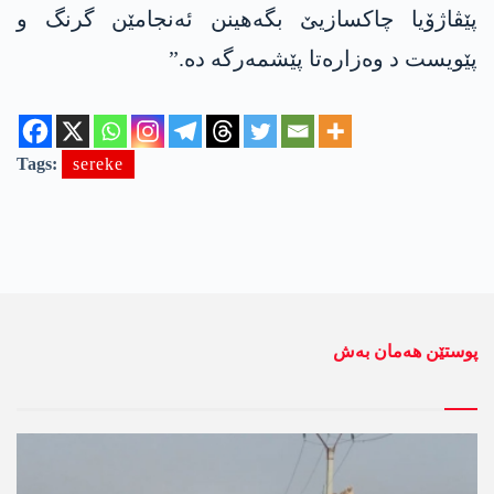
پێڤاژۆیا چاکسازیێ بگەھینن ئەنجامێن گرنگ و
پێویست د وەزارەتا پێشمەرگە دە.”
Tags:
sereke
پوستێن ھەمان بەش