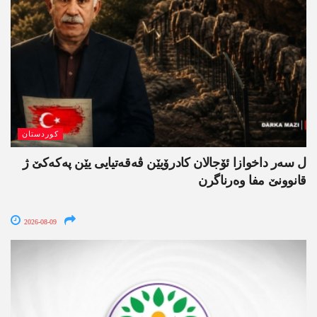
کوردستان
ل سەر داخوازا ئۆجالان کادرۆیێن ڤەقەتیایی یێن پەکەکێ ژ
قانوونێ مفا وەرناگرن
2026-08-09