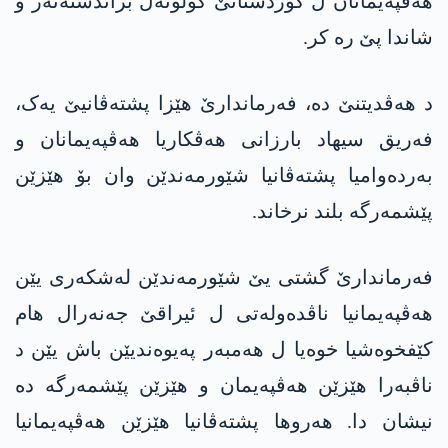
ھەڤپەیمانان ل کوردستانێ کۆلۆنەل براندستەتەر و
شاندا پێ رە کر.
د ھەڤدیتنێ دە، فەرماندارێ ھێزا پشتەڤانیێ یەک،
فەریق سیھاد بارزانی ھەڤکاریا ھەڤپەیمانان و
بەردەوامیا پشتەڤانیا شێورمەندێن وان بۆ ھێزێن
پێشمەرگە بلند نرخاند.
فەرماندارێ گشتی یێ شێورمەندێن لەشکەری یێن
ھەڤپەیمانیا ناڤدەولەتی ل ئیراقێ جەنەرال ھام
کێفخوەشیا خوەیا ل ھەمبەر پەیوەندیێن باش یێن د
ناڤبەرا ھێزێن ھەڤپەیمان و ھێزێن پێشمەرگە دە
نیشان دا. ھەروھا پشتەڤانیا ھێزێن ھەڤپەیمانیا