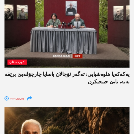
کوردستان
په‌كه‌كه‌یا هلوه‌شیایی: ئەگەر ئۆجالان یاسایا چارچۆڤەیێ برێڤە
نه‌به‌، نایێ جیبجیکرن
2026-08-09