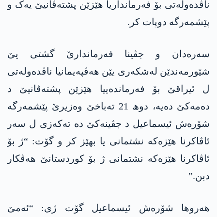
ناڤدەولەتی بۆ فەرمانداریا ھێزێن پشتەڤانیێ یەک و
پێشمەرگە دوپات کر.
سەرەدان و جڤینا فەرماندارێ گشتی یێ
شێورمەندێن لەشکەری یێن ھەڤپەیمانیا ناڤدەولەتی
ل ئیراقێ بۆ فەرماندەییا ھێزێن پشتەڤانیێ د
دەمەکێ دەیە، دوھ 21 تەباخێ وەزیرێ پێشمەرگە
شۆرەش ئیسماعیل د جڤینەکێ دە تەکەزی ل سەر
ئاڤاکرنا ھێزەکە نشتمانی یا بھێز کر و گۆت: “ژ بۆ
ئاڤاکرنا ھێزەکە نشتمانی ژ بۆ کوردستانێ ھەڤکار
دبن.”
ھەروھا شۆرەش ئیسماعیل گۆت ژی: “ئەمێ