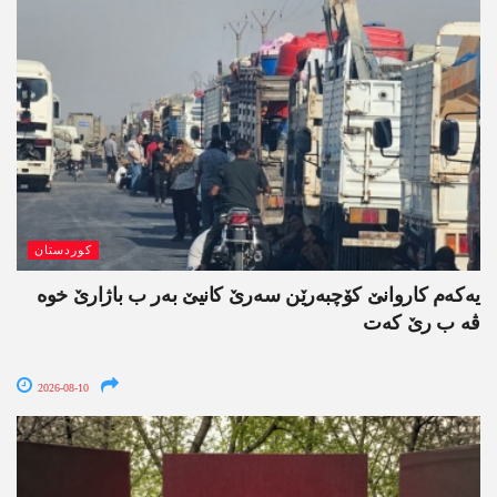
کوردستان
یەکەم کاروانێ کۆچبەرێن سەرێ کانیێ بەر ب باژارێ خوە
ڤە ب رێ کەت
2026-08-10