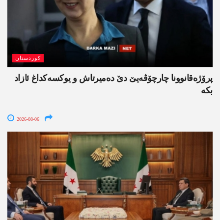
کوردستان
پرۆژەقانوونا چارچۆڤەیێ دێ دەمیرتاش و یوکسەکداغ ئازاد
بکە
2026-08-06