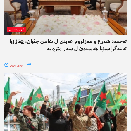
کوردستان
ئەحمەد شەرع و مەزلووم عەبدی ل شامێ جڤیان: پێڤاژۆیا
ئەنتەگراسیۆنا ھەسەدێ ل سەر مێزە یە
2026-08-04