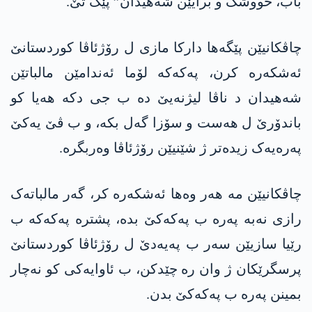
باب، خووشک و برایێن شەهیدان” پێک تێ.
چاڤکانیێن پێگەها دارکا مازی ل رۆژئاڤا کوردستانێ
ئەشکەرە کرن، پەکەکە لۆما ئەندامێن مالباتێن
شەهیدان د ناڤا لیژنەیێ دە ب جی دکە هەیا کو
باندۆرێ ل هەست و سۆزا گەل بکە، و ب ڤێ یەکێ
پەرەیەک زیدەتر ژ شێنیێن رۆژئاڤا وەربگرە.
چاڤکانیێن مە هەر وەها ئەشکەرە کر، گەر مالباتەک
رازی نەبە پەرە ب پەکەکێ بدە، پشترە پەکەکە ب
رێیا سازیێن سەر ب پەیەدێ ل رۆژئاڤا کوردستانێ
پرسگرێکان ژ وان رە چێدکن، ب ئاوایەکی کو نەچار
بمینن پەرە ب پەکەکێ بدن.