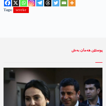
Tags:
sereke
پوستێن ھەمان بەش