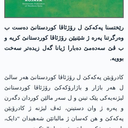
رێختسنا پەکەکێ ل رۆژئاڤا کوردستانێ دەست ب
وەرگرتنا پەرە ژ شێنیێن رۆژئاڤا کوردستانێ کریە و
ب ڤێ سەدەمێ دەبارا ژیانا گەل زیدەتر سەخت
بوویە.
کادرۆیێن پەکەکێ ل رۆژئاڤا کوردستانێ هەر سالێ
ل هەر باژار و باژارۆکەکێ رۆژئاڤا کوردستانێ
لیژنەیەکی پێک تینن و ل سەر مالێن کوردان دگەرن
و پەرە ژ وان دستینن، ئەڤ لیژنە ژ کادرۆیێن
پەکەکێ و هن کەسان ژ مالباتێن شەهیدان “دایک،