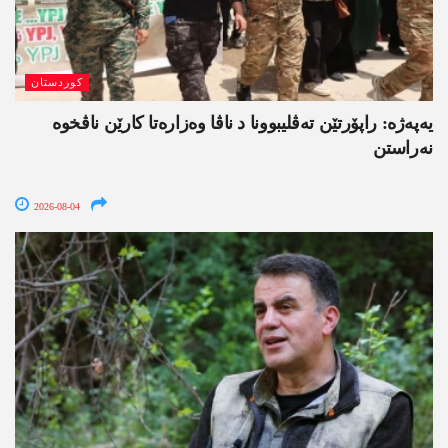
کوردستان
یەپەژە: راپۆرتێن تەڤلیبوونا د ناڤا وەزارەتا کارێن ناڤخوە
نەراستن
2026-08-04