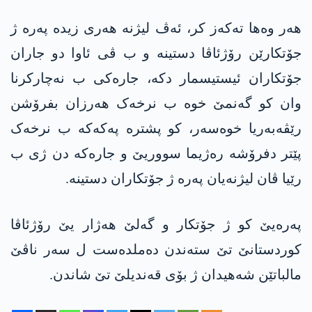
هەر وەها تەکەز کر، ئەڤ لیژنە هەری زیدە پەرە ژ
جۆتکارێن رۆژئاڤا دستینە و ب ڤی ئاوا دو جاران
جۆتکاران ئیستیسمار دکە، جارەکی ب نەچارکرنا
وان کو گەنمێ خوە ب نرخەک هەرزان بفرۆشن
رێڤەبەریا خوەسەر، کو پشترە پەکەکە ب نرخەک
پێتر دفرۆشە رەژیما سووریێ و جارەکە دن ژی ب
رێیا ڤان لیژنەیان پەرە ژ جۆتکاران دستینە.
پەرەیێ کو ژ جۆتکار و گەلێ هەژار یێ رۆژئاڤا
کوردستانێ تێ ستەندن دەملدەست ل سەر ناڤێ
مالباتێن شەهیدان ژ بۆی قەندیلێ تێ شاندن.