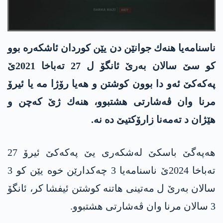
ناسنامه‌یا هنه‌ك جوانێن دن یێن كوردان ئاشكه‌ره‌ بوو
كو سێ سالان به‌رێ ئانگۆ ل 27 ته‌باخا 2021ێ
په‌كه‌كێ ئه‌و دا بوون كوشتن و هه‌یا رۆژا مه‌ یا ئیرۆ
مرنا وان ڤه‌شارتی هشتبوو، هنه‌ك ژێ كه‌چن و
هێژان د ته‌مه‌نا زارۆكتیێ ده‌ نه‌.
هه‌په‌گێ باسكێ له‌شكه‌ری یێ په‌كه‌كێ ئیرۆ 27
ته‌باخا 2024ێ ناسنامه‌یا 3 چه‌كدارێن خوه‌ یێن كو 3
سالان به‌رێ ل مه‌تینی هاتنه‌ كوشتن ئیفشا كر، ئانگۆ
3 سالان مرنا وان ڤه‌شارتی هشتبوو.