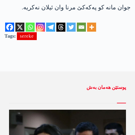
جوان مانه‌ كو په‌كه‌كێ مرنا وان ئیلان نه‌كریه‌.
Tags:
sereke
پوستێن ھەمان بەش