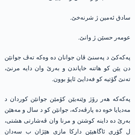
سادق ئه‌مین ژ شرنه‌خێ.
عومه‌ر حسێن ژ وانێ.
په‌كه‌كێ د په‌سنێ ڤان جوانان ده‌ وه‌كه‌ ته‌ڤ جوانێن
دن یێن كو هاتنه‌ خاپاندن و به‌رێ وان دایه‌ مرنێ،
ته‌نێ گۆتیه‌ كو فه‌دایێ ئاپۆ بوون.
په‌كه‌كه‌ هه‌ر رۆژ وێنه‌یێن كۆمێن جوانێن كوردان د
مه‌دیایا خوه‌ ده‌ پارڤه‌دكه‌، جوانێن كو د سال و مه‌هێن
به‌رێ ده‌ داینه‌ كوشتن و مرنا وان ڤه‌شارتی هشتی،
ل گۆری ئاگاهیێن داركا مازی هێژان ب سه‌دان