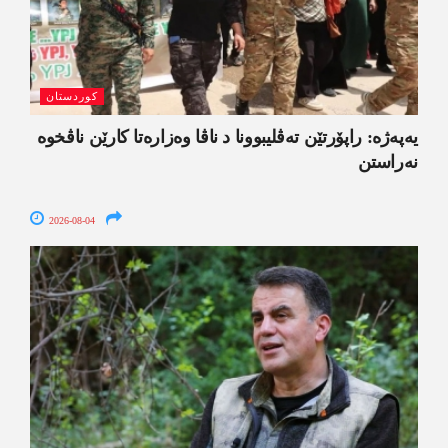
کوردستان
یەپەژە: راپۆرتێن تەڤلیبوونا د ناڤا وەزارەتا کارێن ناڤخوە
نەراستن
2026-08-04