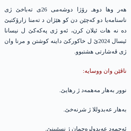
هه‌ر وها دوهـ رۆژا دوشه‌می 26ی ته‌باخێ ژی
ناسنامه‌یا دو كه‌چێن دن كو هێژان د ته‌منا زارۆكتیێ
ده‌ نه‌ هات ئیلان كرن، ئه‌و ژی په‌كه‌كێ ل نیسانا
ئیسال 2024ێ ل خاكوركێ داینه‌ كوشتن و مرنا وان
ژی ڤه‌شارتی هشتبوو.
ناڤێن وان ووسایه‌:
نوور به‌هار مه‌همه‌د ژ رهایێ.
به‌هار عه‌بدوللا ژ شرنه‌خێ.
ئه‌حمه‌د عه‌بدولره‌حمان ژ نسێبینێ.