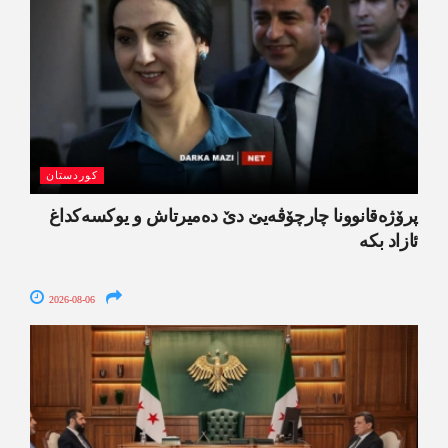
کوردستان
پرۆژەقانوونا چارچۆڤەیێ دێ دەمیرتاش و یوکسەکداغ
ئازاد بکە
2026-08-06