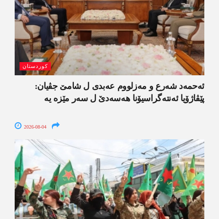
کوردستان
ئەحمەد شەرع و مەزلووم عەبدی ل شامێ جڤیان:
پێڤاژۆیا ئەنتەگراسیۆنا ھەسەدێ ل سەر مێزە یە
2026-08-04