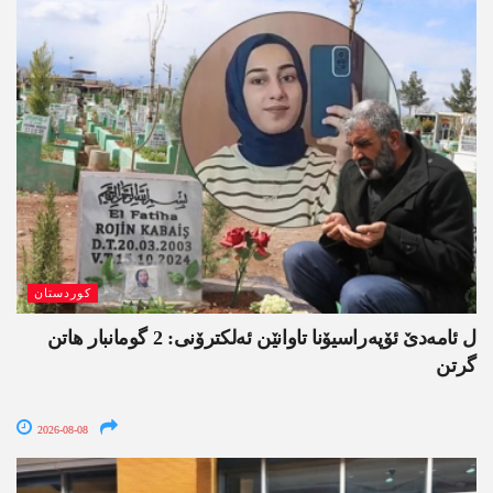
کوردستان
ل ئامەدێ ئۆپەراسیۆنا تاوانێن ئەلکترۆنی: 2 گومانبار ھاتن
گرتن
2026-08-08