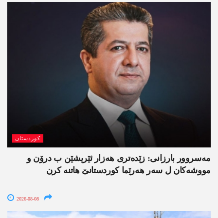
کوردستان
مەسروور بارزانی: زێدەتری ھەزار ئێریشێن ب درۆن و
مووشەکان ل سەر ھەرێما کوردستانێ ھاتنە کرن
2026-08-08