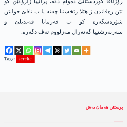
رۆژئاڤا كوردستانێ ده‌وام دكه‌، پرانییا زارۆكێن كو
تێن ره‌ڤاندن ژ هێلا رێخستنا چه‌ته‌ یا ب ناڤێ جوانێن
شۆره‌شگه‌ره‌ كو ب فه‌رمانا قه‌ندیلێ و
سه‌رپه‌رشتییا گه‌نه‌رال مه‌زلووم ته‌ڤ دگه‌ره‌.
Tags:
sereke
پوستێن ھەمان بەش