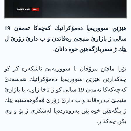
هێزێن سووریه‌یا ده‌مۆكراتیك كه‌چه‌كا ته‌مه‌ن 19
سالی ژ باژارێ منبجێ ره‌ڤاندن و ب دارێ زۆرێ ل
یێك ژ سه‌ربازگه‌هێن خوه‌ دانان.
تۆرا مافێن مرۆڤان یا سووریه‌یێ ئاشكه‌ره‌ كر كو
چه‌كدارێن هێزێن سووریه‌یا ده‌مۆكراتیك هه‌سه‌دێ
كه‌چه‌كه‌كا ته‌مه‌ن 19 سالی كو ژ تاخا زاویه‌ یا باژارێ
منبجێ ب ره‌ڤاند و ب دارێ زۆرێ ڤه‌گوهه‌ستیه‌ یێك
ژ بنگه‌هێن خوه‌ یێن په‌روه‌رده‌یا له‌شكری ژ بۆ و وی
بكن چه‌كدار.