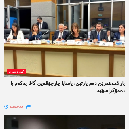
کوردستان
پارلامەنتەرێن دەم پارتیێ: یاسایا چارچۆڤەیێ گاڤا یەکەم یا
دەمۆکراسیێیە
2026-08-08