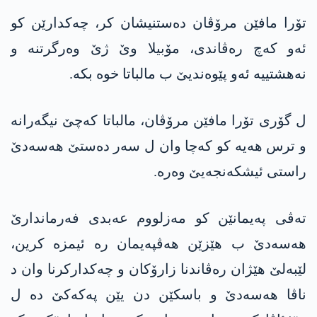
تۆرا مافێن مرۆڤان ده‌ستنیشان كر، چه‌كدارێن كو
ئه‌و كه‌چ ره‌ڤاندی، مۆبیلا وێ ژێ وه‌رگرتنه‌ و
نه‌هشتییه‌ ئه‌و پێوه‌ندیێ ب مالباتا خوه‌ بكه‌.
ل گۆری تۆرا مافێن مرۆڤان، مالباتا كه‌چێ نیگه‌رانه
و ترس هه‌یه‌ كو كه‌چا وان ل سه‌ر ده‌ستێ هه‌سه‌دێ
راستی ئیشكه‌نجه‌یێ وه‌ره‌.
ته‌ڤی په‌یمانێن كو مه‌زلووم عه‌بدی فه‌رماندارێ
هه‌سه‌دێ ب هێزێن هه‌ڤپه‌یمان ره‌ ئیمزه‌ كرین،
لێبه‌لێ هێژان ره‌ڤاندنا زارۆكان و چه‌كداركرنا وان د
ناڤا هه‌سه‌دێ و باسكێن دن یێن په‌كه‌كێ ده‌ ل