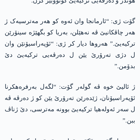
ھوندر و دەرڤەیی ترکیەیێ گۆتووبێژ کرن.”
گۆت ژی: “ئارمانجا وان ئەوە کو ھەر مەترسیەک ژ
ھەر چاڤکانیێ ڤە نەھێلن، بەریا کو بگھێژە سینۆرێن
ترکیەیێ.” ھەروھا دیار کر ژی: “ئۆپەراسیۆنێن وان
ل دژی تەرۆرێ یێن ل دەرڤەیی ترکیەیێ دێ
بدۆمن.”
ژ ئالیێ خوە ڤە گولەر گۆت: “لگەل بەرفرەھکرنا
ئۆپەراسیۆنان، ژێدەرێن تەرۆرێ یێن کو ژ دەرڤە ڤە
ل سەر ئەولەھیا ترکیەیێ بوونە مەترسی، دێ ژناڤ
ببن.”