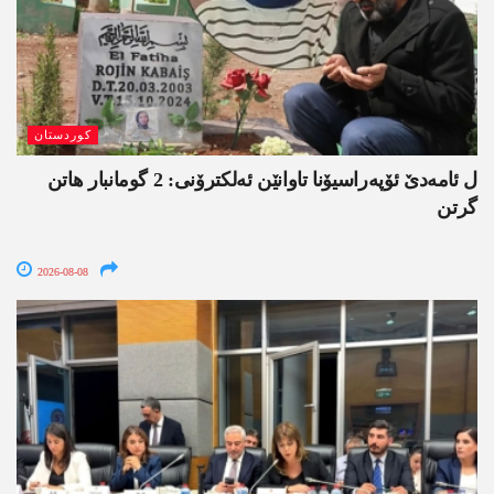
کوردستان
ل ئامەدێ ئۆپەراسیۆنا تاوانێن ئەلکترۆنی: 2 گومانبار ھاتن
گرتن
2026-08-08