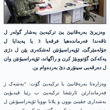
وەزیرێ بەرەڤانیێ یێ ترکیەیێ یەشار گولەر ل
ناڤەندا فەرماندەھیا فرقەیا 3 یا پەیدایا ل
جۆلەمێرگێ، ئۆپەراسیۆنێن لەشکەری یێن ل دژی
پەکەکێ گۆتووبێژ کرن و راگھاند، ئۆپەراسیۆنێن وان
ل دەرڤەیی سینۆری دێ بەردەوام بن.
وەزارەتا بەرەڤانیێ یا ترکیەیێ گۆت: “بەشەک ژ
فەرماندارێن ئارتێشا ترکیەیێ ب رێیا ڤیدیۆیێ
بەشداری جڤینێ بوون و پلانا نوویا ئۆپەراسیۆنێن ل