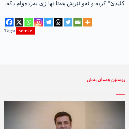
کلیدێ” کریە و ئەو ئێرش ھەتا نھا ژی بەردەوام دکە.
Tags:
sereke
پوستێن ھەمان بەش