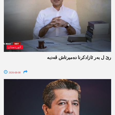
کوردستان
رێ ل بەر ئازادکرنا دەمیرتاش ڤەدبە
2026-08-08