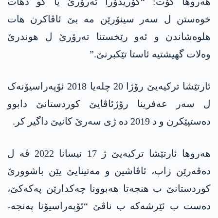
ھەروھا گۆت: “کۆریدۆرا تەرۆرێ یا کو دھات
خوەستن ل سەر سینۆرێن مە بێ ئاڤاکرن ھات
ھلوەشاندن و ئەو رێخستنا تەرۆرێ ل ھوندرێ
وەلات گھیشتیە ئاستا تێکبرنێ.”
ئارتێشا ترکیەیێ رۆژا 20 چلەیا 2018 ئۆپەراسیۆنەک
ل سەر عەفرینا رۆژئاڤایێ کوردستانێ دابوو
دەستپێکرن و د 2019 دە ژی سەرێ کانیێ داگیر کر.
ھەروھا ئارتێشا ترکیەیێ ژ 17 نیسانا 2022 ڤە ل
دەڤەرێن زاپ، ئاڤاشین و مەتینایێ یێن باشوورێ
کوردستانێ ب ھنجەتا ھەبوونا چەکدارێن پەکەکێ،
دەست ب ئێرشەکە ب ناڤێ “ئۆپەراسیۆنا پەنجە-