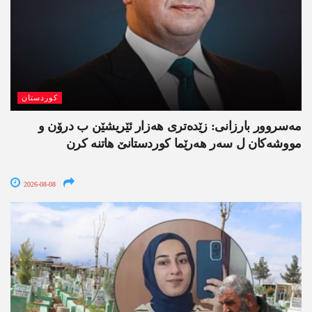
کوردستان
مەسروور بارزانی: زێدەتری ھەزار ئێریشێن ب درۆن و
مووشەکان ل سەر ھەرێما کوردستانێ ھاتنە کرن
2026-08-08