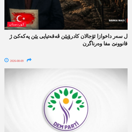
کوردستان
ل سەر داخوازا ئۆجالان کادرۆیێن ڤەقەتیایی یێن پەکەکێ ژ
قانوونێ مفا وەرناگرن
2026-08-09