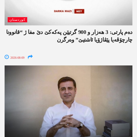
کوردستان
دەم پارتی: 3 ھەزار و 900 گرتیێن پەکەکێ دێ مفا ژ “قانوونا
چارچۆڤەیا پێڤاژۆیا ئاشتیێ” وەرگرن
2026-08-09