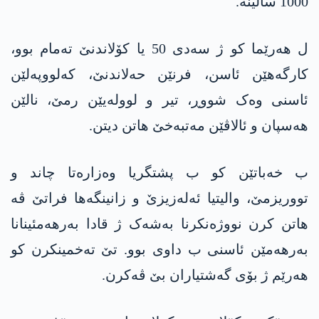
1000 سالینە.
ل ھەرێما کو ژ سەدی 50 یا کۆلاندنێ تەمام بوو،
کارگەھێن ئاسن، فرنێن حەلاندنێ، کەلووپەلێن
ئاسنی وەک شووڕ، تیر و لوولەیێن رمێ، نالێن
ھەسپان و ئالاڤێن مەتبەخێ ھاتن دیتن.
ب خەباتێن کو ب پشتگریا وەزارەتا چاند و
تووریزمێ، والیتیا ئەلەزیزێ و زانینگەھا فراتێ ڤە
ھاتن کرن نووژەنکرنا بەشەک ژ قادا بەرهەمئینانا
بەرھەمێن ئاسنی ب داوی بوو. تێ تەخمینکرن کو
ھەرێم ژ بۆی گەشتیاران بێ ڤەکرن.