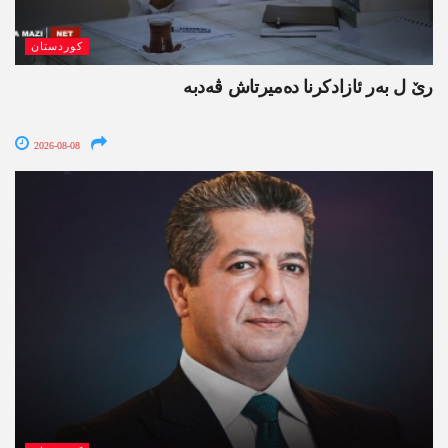
کوردستان
رێ ل بەر ئازادکرنا دەمیرتاش ڤەدبە
2026-08-08