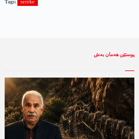
Tags:
sereke
پوستێن ھەمان بەش