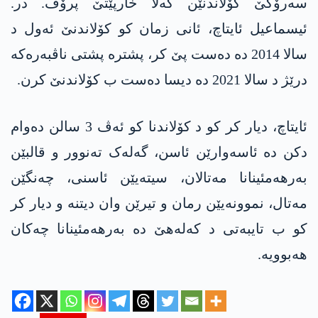
سەرۆکێ کۆلاندنێن کەلا خارپێتێ پرۆف. در.
ئیسماعیل ئایتاچ، ئانی زمان کو کۆلاندنێ ئەول د
سالا 2014 دە دەست پێ کر، پشترە پشتی ناڤبەرەکە
درێژ د سالا 2021 دە دیسا دەست ب کۆلاندنێ کرن.
ئایتاچ، دیار کر کو د کۆلاندنا کو ئەڤ 3 سالن دەوام
دکن دە ئاسەوارێن ئاسن، گەلەک تەنوور و قالبێن
بەرهەمئینانا مەتالان، سیتەیێن ئاسنی، چەنگێن
مەتال، نموونەیێن رمان و تیرێن وان دیتنە و دیار کر
کو ب تایبەتی د کەلەھێ دە بەرهەمئینانا چەکان
هەبوویە.