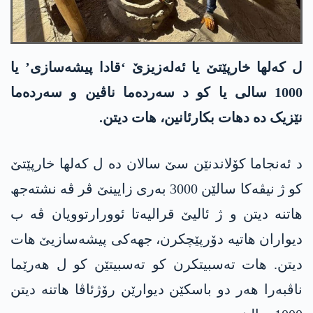
ل کەلھا خارپێتێ یا ئەلەزیزێ ‘قادا پیشەسازی’ یا
1000 سالی یا کو د سەردەما ناڤین و سەردەما
نێزیک دە دھات بکارئانین، ھات دیتن.
د ئەنجاما کۆلاندنێن سێ سالان دە ل کەلھا خارپێتێ
کو ژ نیڤەکا سالێن 3000 بەری زایینێ ڤر ڤە نشتەجھ
ھاتنە دیتن و ژ ئالیێ قرالیەتا ئوورارتوویان ڤە ب
دیواران ھاتیە دۆرپێچکرن، جھەکی پیشەسازیێ ھات
دیتن. ھات تەسبیتکرن کو تەسبیتێن کو ل ھەرێما
ناڤبەرا ھەر دو باسکێن دیوارێن رۆژئاڤا ھاتنە دیتن