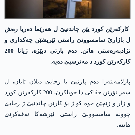
کارکەرێن کورد یێن چاندنیێ ل ھەرێما دەریا رەش
ل باژارێ سامسوونێ راستی ئێریشێن چەکداری و
نژادپەرەستی ھاتن. دەم پارتی دبێژە، ژیانا 200
کارکەرێن کورد د مەترسیێ دەیە.
پارلامەنتەرا دەم پارتیێ یا رحایێ دیلان ئایان، ل
سەر تۆرێن جڤاکی دا خویاکرن، 200 کارکەرێن کورد
و زار و زێچێن خوە کو ژ بۆ کارێن چاندنیێ ژ رحایێ
چوونە سامسوونێ راستی ئێرشەکا تەقەکرنێ
ھاتنە.