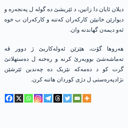
دیلان ئایان دا زانین، د ئێریشێ دە گولە ل پەنجەرە و
دیوارێن خانیێن کارکەران کەتنە و کارکەران ب خوە
ئەو دیمەن گھاندنە وان.
ھەروھا گۆت، ھێزێن ئەولەکاریێ ژ دوور ڤە
تەماشەشێ بوویەرێ کرنە و رەخنە ل دەستھلاتێ
گرت کو د دەمەکە نێزیک دە چەندین ئێرشێن
نژادپەرەستی ل دژی کوردان ھاتنە کرن.