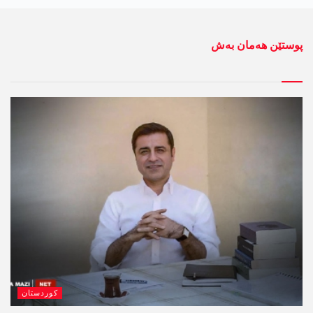
پوستێن ھەمان بەش
کوردستان