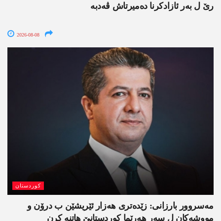
رێ ل بەر ئازادکرنا دەمیرتاش ڤەدبە
2026-08-08
کوردستان
مەسروور بارزانی: زێدەتری ھەزار ئێریشێن ب درۆن و
مووشەکان ل سەر ھەرێما کوردستانێ ھاتنە کرن