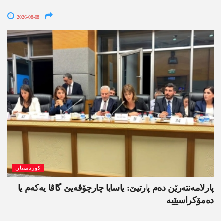
2026-08-08
کوردستان
پارلامەنتەرێن دەم پارتیێ: یاسایا چارچۆڤەیێ گاڤا یەکەم یا
دەمۆکراسیێیە