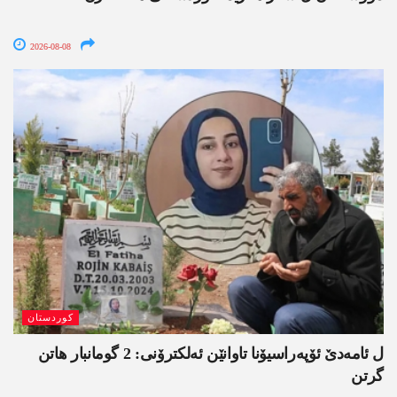
2026-08-08
کوردستان
ل ئامەدێ ئۆپەراسیۆنا تاوانێن ئەلکترۆنی: 2 گومانبار ھاتن
گرتن