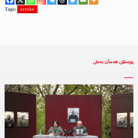
Tags:
sereke
پوستێن ھەمان بەش