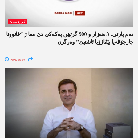
کوردستان
دەم پارتی: 3 ھەزار و 900 گرتیێن پەکەکێ دێ مفا ژ “قانوونا
چارچۆڤەیا پێڤاژۆیا ئاشتیێ” وەرگرن
2026-08-09