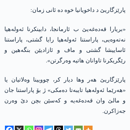
پارێزگاریێ د داخویانیا خوە دە ئانی زمان:
«بریارا قەدەغەیێ ب ئارمانجا، دابینکرنا ئەولەهیا
نەتەوەیی، پاراستنا ئەولەهیا رایا گشتی، پاراستنا
ئاساییشا گشتی و ماف و ئازادیێن بنگەهین و
رێگریکرنا تاوانان هاتیە وەرگرتن».
پارێزگاریێ هەر وها دیار کر، چوویینا وەلاتیان یا
«هەرێما ئەولەهیا تایبەتا دەمکی» ژ بۆ پاراستنا جان
و مالێ وان قەدەغەیە و کەسێن بچن دێ وەرن
جەزاکرن.