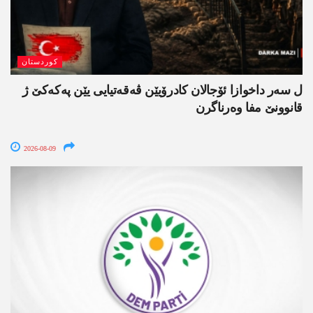
کوردستان
ل سەر داخوازا ئۆجالان کادرۆیێن ڤەقەتیایی یێن پەکەکێ ژ
قانوونێ مفا وەرناگرن
2026-08-09