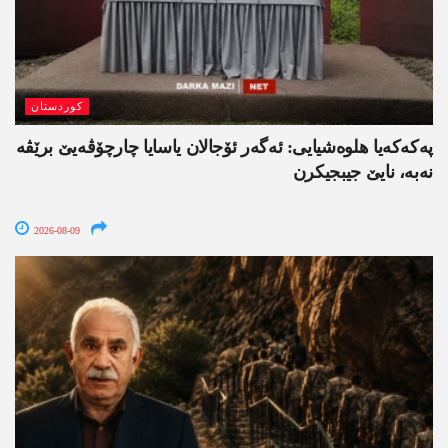
کوردستان
په‌كه‌كه‌یا هلوه‌شیایی: ئەگەر ئۆجالان یاسایا چارچۆڤەیێ برێڤە
نه‌به‌، نایێ جیبجیکرن
2026-08-09