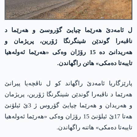
ل ئامەدێ هەرێما چیایێ گۆروسێ و هەرێما د
ناڤبەرا گوندێن شینگرنگا ژۆرین، پریژمان و
هەریدانێ دە 15 رۆژان وەکی «هەرێما ئەولەهیا
تایبەتا دەمکی» هاتن راگهاندن.
پارێزگاریا ئامەدێ راگهاند کو ل ناڤچەیا پیرانێ
هەرێما د ناڤبەرا گوندێن شینگرنگا ژۆرین، پریژمان
و هەریدان و هەرێما چیایێ گۆروس ژ 3ێ ئیلۆنێ
هەتا 17ێ ئیلۆنێ 15 رۆژان وەکی «هەرێما ئەولەهیا
تایبەتا دەمکی» هاتنە راگهاندن.