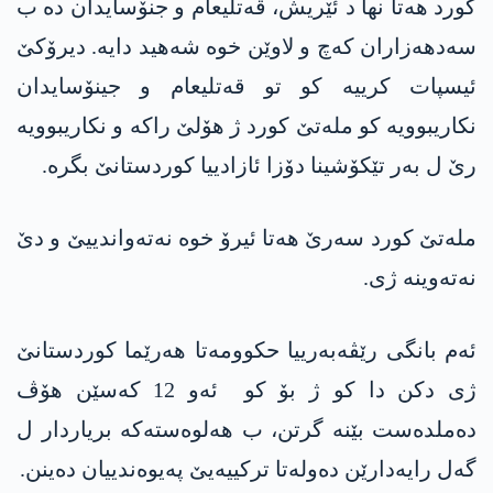
کورد ھەتا نھا د ئێریش، قەتلیعام و جنۆسایدان دە ب
سەدھەزاران کەچ و لاوێن خوە شەھید دایە. دیرۆکێ
ئیسپات کرییە کو تو قەتلیعام و جینۆسایدان
نکاریبوویە کو ملەتێ کورد ژ ھۆلێ راکە و نکاریبوویە
رێ ل بەر تێکۆشینا دۆزا ئازادییا کوردستانێ بگرە.
ملەتێ کورد سەرێ ھەتا ئیرۆ خوە نەتەواندییێ و دێ
نەتەوینە ژی.
ئەم بانگی رێڤەبەرییا حکوومەتا ھەرێما کوردستانێ
ژی دکن دا کو ژ بۆ کو ئەو 12 کەسێن ھۆڤ
دەملدەست بێنە گرتن، ب ھەلوەستەکە بریاردار ل
گەل رایەدارێن دەولەتا ترکییەیێ پەیوەندییان دەینن.