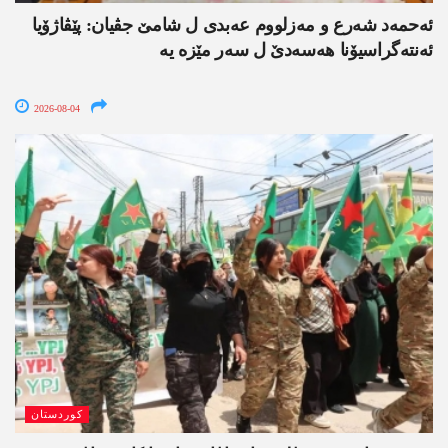
ئەحمەد شەرع و مەزلووم عەبدی ل شامێ جڤیان: پێڤاژۆیا
ئەنتەگراسیۆنا ھەسەدێ ل سەر مێزە یە
2026-08-04
کوردستان