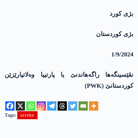
بژی کورد
بژی کوردستان
1/9/2024
نڤێسینگەها راگەھاندنێ یا پارتییا وەلاتپارێزێن
کوردستانێ (PWK)
Tags:
sereke