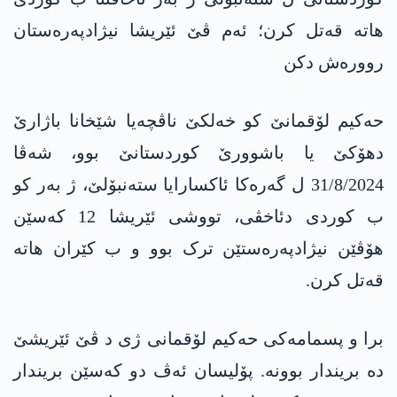
ھاتە قەتل کرن؛ ئەم ڤێ ئێریشا نیژادپەرەستان
روورەش دکن
حەکیم لۆقمانێ کو خەلکێ ناڤچەیا شێخانا باژارێ
دھۆکێ یا باشوورێ کوردستانێ بوو، شەڤا
31/8/2024 ل گەرەکا ئاکسارایا ستەنبۆلێ، ژ بەر کو
ب کوردی دئاخڤی، تووشی ئێریشا 12 کەسێن
ھۆڤێن نیژادپەرەستێن ترک بوو و ب کێران ھاتە
قەتل کرن.
برا و پسمامەکی حەکیم لۆقمانی ژی د ڤێ ئێریشێ
دە بریندار بوونە. پۆلیسان ئەڤ دو کەسێن بریندار