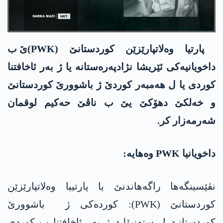
پارتیا وەلاتپارێزێن کوردستانێ (PWK)ێ ب
داخویانیەکی ئێریشا نژادپەرەستانە یا ژ بەر ئاخافتنا
کوردی یا ل ھەمبەر کوردێ ژ باشوورێ کوردستانێ
و خەلکێ دھۆکێ یێ ب ناڤێ حەکیم لوقمان
شەرمەزار کر.
داخویانیا PWK وەھایە:
نڤێسینگەها راگەھاندنێ یا پارتییا وەلاتپارێزێن
کوردستانێ (PWK): کوردەکی ژ باشوورێ
کوردستانێ ل ستەنبۆلێ ژ بەر ئاخافتنا ب کوردی