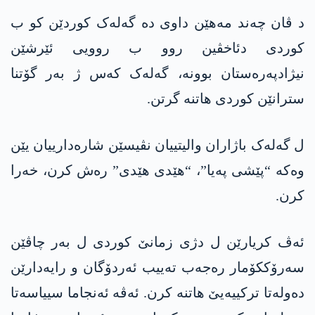
د ڤان چەند مەھێن داوی دە گەلەک کوردێن کو ب
کوردی دئاخڤین روو ب روویی ئێرشێن
نیژادپەرەستان بوونە، گەلەک کەس ژ بەر گۆتنا
سترانێن کوردی ھاتنە گرتن.
ل گەلەک باژاران والیتییان نڤیسێن شارەدارییان یێن
وەکە “پێشی پەیا”، “ھێدی ھێدی” رەش کرن، خەرا
کرن.
ئەڤ کریارێن ل دژی زمانێ کوردی ل بەر چاڤێن
سەرۆککۆمار رەجەب تەییب ئەردۆگان و رایەدارێن
دەولەتا ترکییەیێ ھاتنە کرن. ئەڤە ئەنجاما سییاسەتا