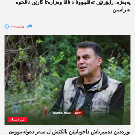
یەپەژە: راپۆرتێن تەڤلیبوونا د ناڤا وەزارەتا کارێن ناڤخوە
نەراستن
2026-08-04
کوردستان
نورەدین دەمیرتاش داخویانیێن بالکێش ل سەر دەولەتبوونێ