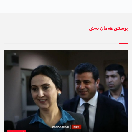
پوستێن ھەمان بەش