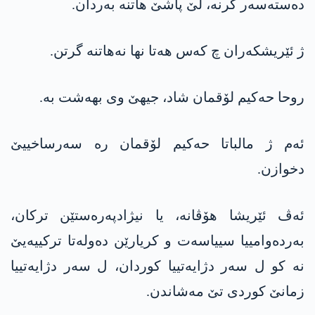
دەستەسەر کرنە، لێ پاشێ ھاتنە بەردان.
ژ ئێریشکەران چ کەس ھەتا نھا نەھاتنە گرتن.
روحا حەکیم لۆقمان شاد، جیھێ وی بھەشت بە.
ئەم ژ مالباتا حەکیم لۆقمان رە سەرساخییێ
دخوازن.
ئەڤ ئێریشا ھۆڤانە، یا نیژادپەرەستێن ترکان،
بەردەوامییا سییاسەت و کریارێن دەولەتا ترکییەیێ
نە کو ل سەر دژایەتییا کوردان، ل سەر دژایەتییا
زمانێ کوردی تێ مەشاندن.