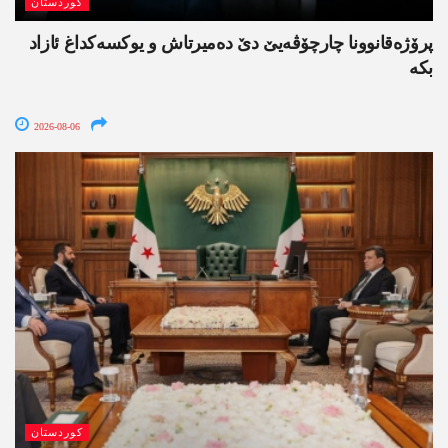
کوردستان
پرۆژەقانوونا چارچۆڤەیێ دێ دەمیرتاش و یوکسەکداغ ئازاد
بکە
2026-08-06
کوردستان