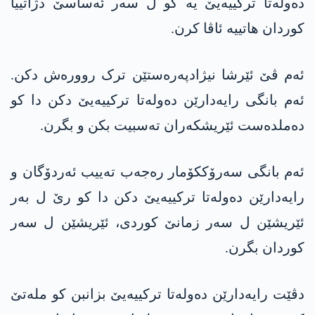
دەولەتا ترکییەیێ یە کو ل سەر ئەساسێ دژاتییا
کوردان ھاتییە ئاڤا کرن.
ئەم ڤێ ئێرشا نیژادپەرەستێن ترک روورەش دکن.
ئەم بانگی رایەدارێن دەولەتا ترکییەیێ دکن دا کو
دەملدەست ئێریشکەران تەسبیت بکن و بگرن.
ئەم بانگی سەرۆککۆمار رەجەب تەییب ئەردۆگان و
رایەدارێن دەولەتا ترکییەیێ دکن دا کو رێ ل بەر
ئێریشێن ل سەر زمانێ کوردی، ئێریشێن ل سەر
کوردان بگرن.
دڤێت رایەدارێن دەولەتا ترکییەیێ بزانبن کو ملەتێ