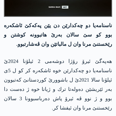
ناسنامه‌یا دو چه‌كدارێن دن یێن په‌كه‌كێ ئاشكه‌ره‌
بوو كو سێ سالان به‌رێ هاتبوونه‌ كوشتن و
رێخستنێ مرنا وان ل مالباتێن وان ڤه‌شارتبوو.
هه‌په‌گێ ئیرۆ رۆژا دوشه‌می 2 ئیلۆنا 2024ێ
ناسنامه‌یا دو چه‌كدارێن خوه‌ ئاشكه‌ره‌ كر كو ل 5ی
ئیلۆنا سالا 2021ێ ل باشوورێ كوردستانێ كه‌تبوون
به‌ر ئێریشێن ده‌وله‌تا ترك و ژیانا خوه‌ ژ ده‌ست دا
بوو و ژ نوو ڤه‌ ئیرۆ پاش ده‌رباسبوونا 3 سالان
رێخستنێ مرنا وان ئیفشا كر.