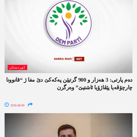
کوردستان
دەم پارتی: 3 ھەزار و 900 گرتیێن پەکەکێ دێ مفا ژ “قانوونا
چارچۆڤەیا پێڤاژۆیا ئاشتیێ” وەرگرن
2026-08-09