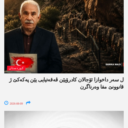
کوردستان
ل سەر داخوازا ئۆجالان کادرۆیێن ڤەقەتیایی یێن پەکەکێ ژ
قانوونێ مفا وەرناگرن
2026-08-09