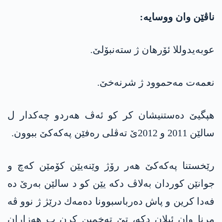
ناڤێن وان ووسایه‌:
عوبه‌یدوللا ئۆرهان ژ سته‌نبۆلێ.
نعمه‌ت مه‌حموود ژ شرنه‌خێ.
هپگیێ دەستنیشان کر کو ئه‌ڤ هه‌ردو چه‌كدار ل
سالێن 2011 و 2012ێ ته‌ڤلی ره‌فێن په‌كه‌كێ ببوون.
رێخستنا په‌كه‌كێ هه‌ر رۆژ وێنه‌یێن كۆمێن كه‌چ و
جوانێن كوردان به‌لاڤ دكه‌ یێن كو د سالێن به‌رێ ده‌
فه‌دا كرین و پاش ده‌رباسبوونا ده‌مه‌ك درێژ ژ نوو ڤه‌
مرنا وان ئیلان دكه‌، تێ ته‌خمین كرن ب هه‌زاران