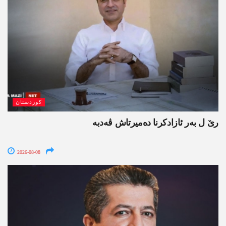
کوردستان
رێ ل بەر ئازادکرنا دەمیرتاش ڤەدبە
2026-08-08