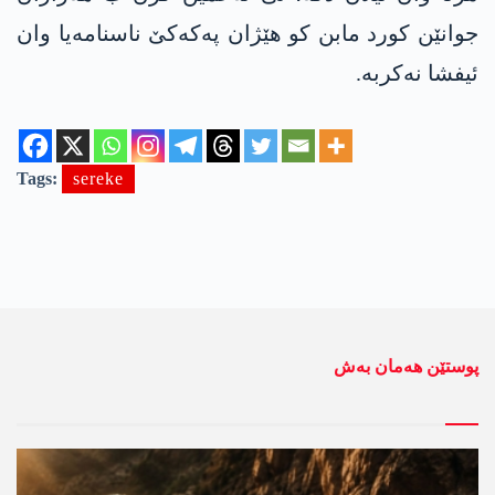
جوانێن كورد مابن كو هێژان په‌كه‌كێ ناسنامه‌یا وان
ئیفشا نه‌كربه‌.
Tags:
sereke
پوستێن ھەمان بەش