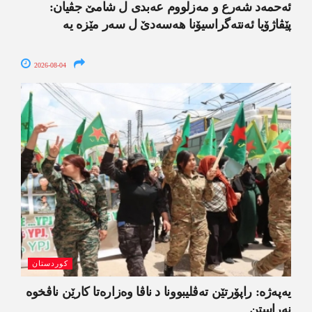
ئەحمەد شەرع و مەزلووم عەبدی ل شامێ جڤیان:
پێڤاژۆیا ئەنتەگراسیۆنا ھەسەدێ ل سەر مێزە یە
2026-08-04
کوردستان
یەپەژە: راپۆرتێن تەڤلیبوونا د ناڤا وەزارەتا کارێن ناڤخوە
نەراستن