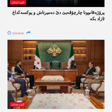
کوردستان
پرۆژەقانوونا چارچۆڤەیێ دێ دەمیرتاش و یوکسەکداغ
ئازاد بکە
2026-08-06
کوردستان