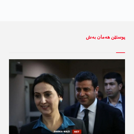
پوستێن ھەمان بەش