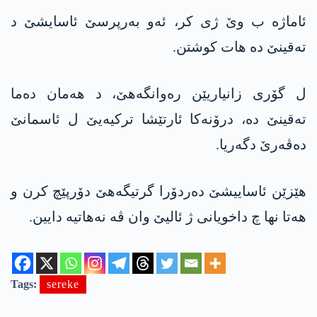
ئاماژە ب وێ ژی کر، ئەو بەرپرسێ ئاسایشێ د
تەقینێ دە ھات کوشتن.
ل گۆری زانیاریێن رەوانگەھێ، د ھەمان دەما
تەقینێ دە، درۆنەکا ئارتێشا ترکیەیێ ل ئاسمانێ
دەڤەرێ دگەریا.
ھێزێن ئاساییشێ دەردۆرا گرتیگەھێ دۆرپێچ کرن و
ھەتا نھا چ داخویانی ژ ئالیێ وان ڤە نەھاتیە دایین.
Tags:
sereke