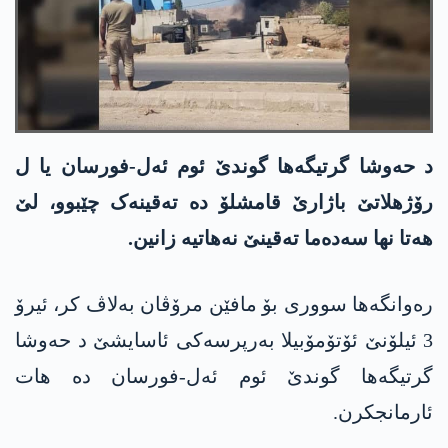
د حەوشا گرتیگەھا گوندێ ئوم ئەل-فورسان یا ل
رۆژھلاتێ باژارێ قامشلۆ دە تەقینەک چێبوو، لێ
ھەتا نھا سەدەما تەقینێ نەھاتیە زانین.
رەوانگەھا سووری بۆ مافێن مرۆڤان بەلاڤ کر، ئیرۆ
3 ئیلۆنێ ئۆتۆمۆبیلا بەرپرسەکی ئاسایشێ د حەوشا
گرتیگەھا گوندێ ئوم ئەل-فورسان دە ھات
ئارمانجکرن.