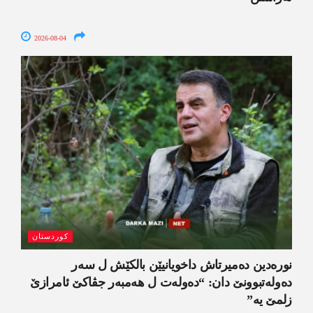
2026-08-04
کوردستان
نورەدین دەمیرتاش داخویانیێن بالکێش ل سەر
دەولەتبوونێ دان: “دەولەت ل ھەمبەر جڤاکێ ئامرازێ
زلمێ یە”