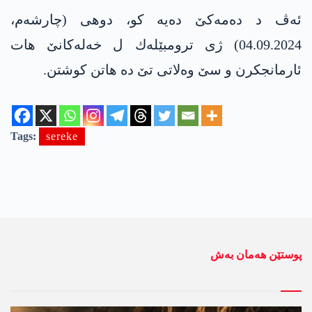
ئەڤ د دەمەکێ دەیە کو، دوهی (چارشەم،
04.09.2024) ژی ترومبێله‌ك ل خەلەکانێ هات
ئارمانجکرن و سێ وەلاتی تێ دە هاتن کوشتن.
Tags:
sereke
پوستێن ھەمان بەش