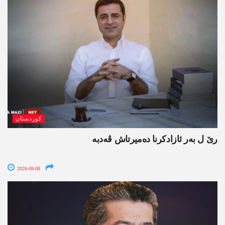
کوردستان
رێ ل بەر ئازادکرنا دەمیرتاش ڤەدبە
2026-08-08