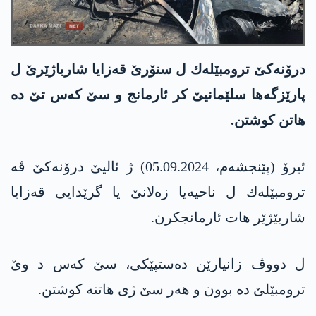
درۆنەکێ ترومبێله‌ك ل سنۆرێ قەزایا شارباژێرێ ل
پارێزگەها سلێمانیێ کر ئارمانج و سێ کەس تێ دە
هاتن کوشتن.
ئیرۆ (پێنجشەم، 05.09.2024) ژ ئالیێ درۆنەکێ ڤە
ترومبێله‌ك ل ناحیەیا زەلانێ یا گرێدایی قەزایا
شاربێژێر هات ئارمانجکرن.
ل دووڤ زانیارێن دەستپێکی، سێ کەس د وێ
ترومبێلێ دە بوون و هەر سێ ژی هاتنە کوشتن.