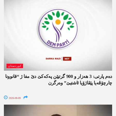
کوردستان
دەم پارتی: 3 ھەزار و 900 گرتیێن پەکەکێ دێ مفا ژ “قانوونا
چارچۆڤەیا پێڤاژۆیا ئاشتیێ” وەرگرن
2026-08-09