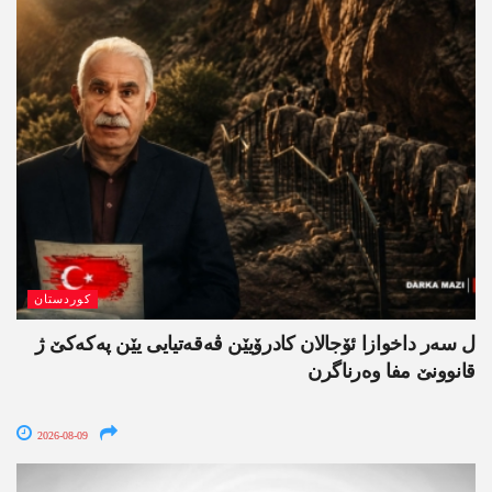
کوردستان
ل سەر داخوازا ئۆجالان کادرۆیێن ڤەقەتیایی یێن پەکەکێ ژ
قانوونێ مفا وەرناگرن
2026-08-09