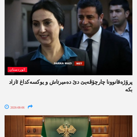
کوردستان
پرۆژەقانوونا چارچۆڤەیێ دێ دەمیرتاش و یوکسەکداغ ئازاد
بکە
2026-08-06