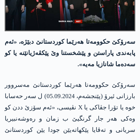
سەرۆکێ حكوومەتا هەرێما کوردستانێ دبێژە، «ئەم
پابەندی پاراستن و پێشخستنا وێ پێکڤەژیانێنە یا کو
سەدەما شانازیا مەیە».
سەرۆکێ حكوومەتا هەرێما کوردستانێ مەسروور
بارزانی ئیرۆ (پێنجشەم، 05.09.2024) ل سەر حەسابا
خوە یا تۆرا جڤاکی یا X نڤیسی، «ئەم سۆزێ ددن کو
وەکی هەر جار گرنگیێ ب زمان و رەوشەنبیریا
سریانی و تەڤایا پێکهاتەیێن جودا یێن کوردستانێ