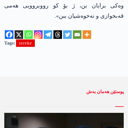
وەکی برایان بن، ژ بۆ کو رووبروویی هەمی
قەبخوازی و نەخوەشیان ببن».
Tags:
sereke
پوستێن ھەمان بەش