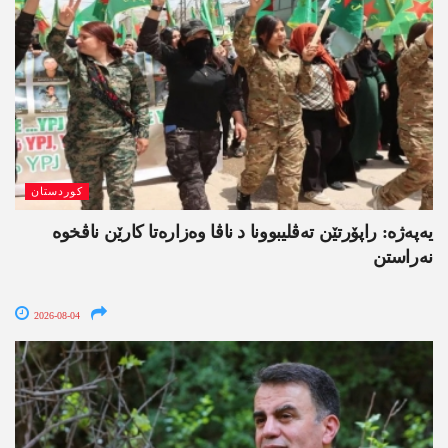
کوردستان
یەپەژە: راپۆرتێن تەڤلیبوونا د ناڤا وەزارەتا کارێن ناڤخوە
نەراستن
2026-08-04