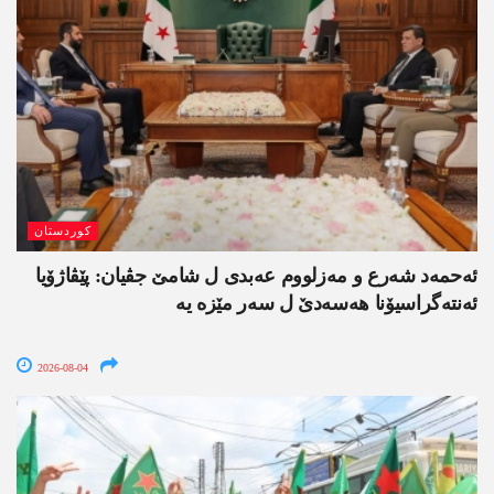
کوردستان
ئەحمەد شەرع و مەزلووم عەبدی ل شامێ جڤیان: پێڤاژۆیا
ئەنتەگراسیۆنا ھەسەدێ ل سەر مێزە یە
2026-08-04