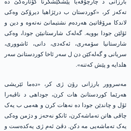
بارزانی د چارچۆڤەیا پێشکێشکرنا گۆتارەکێ دە
تەکەز کر، «کوردستان ب درێژاهیا دیرۆکێ وەکی
لاندکا مرۆڤاتیێ هەردەم نشتیمانێ نەتەوە و دین و
ئۆلێن جودا بوویە. گەلەک شارستانیێن جودا، وەکی
شارستانیا سۆمەری، ئەکەدی، دانی، ئاشووری،
سریانی و گەلەکێن دن ل سەر ئاخا کوردستانێ سەر
هلدایە و پێش کەتنە».
مەسروور بارزانی رۆن ژی کر، «دەما ئێریشی
هەرێما کوردستانێ هات کرن، جوداهی د ناڤبەرا
ئۆل و چاندێن جودا دە نەهات کرن و هەمی ب یەک
چاڤی هاتن تەماشەکرن، ئانکو نەحەز و دژمن وەکی
یەک تەماشەیی مە دکن. دڤێ ئەم ژی یەکدەست و