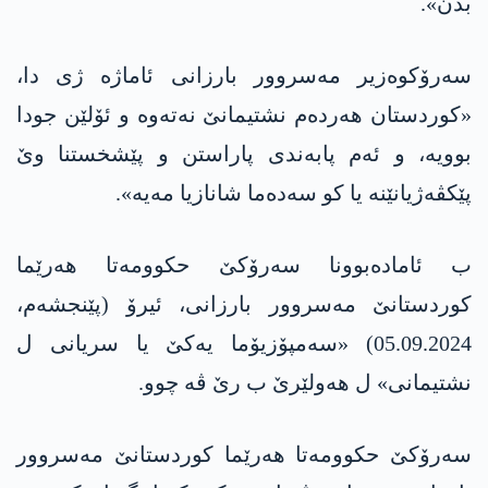
بدن».
سەرۆکوەزیر مەسروور بارزانی ئاماژە ژی دا،
«کوردستان هەردەم نشتیمانێ نەتەوە و ئۆلێن جودا
بوویە، و ئەم پابەندی پاراستن و پێشخستنا وێ
پێکڤەژیانێنە یا کو سەدەما شانازیا مەیە».
ب ئامادەبوونا سەرۆکێ حكوومەتا هەرێما
کوردستانێ مەسروور بارزانی، ئیرۆ (پێنجشەم،
05.09.2024) «سەمپۆزیۆما یەکێ یا سریانی ل
نشتیمانی» ل هەولێرێ ب رێ ڤە چوو.
سەرۆکێ حكوومەتا هەرێما کوردستانێ مەسروور