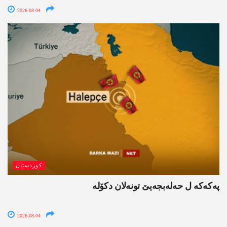
2026-08-04
کوردستان
پەکەکە ل حەلەبجەیێ تونەلان دکۆلە
2026-08-04