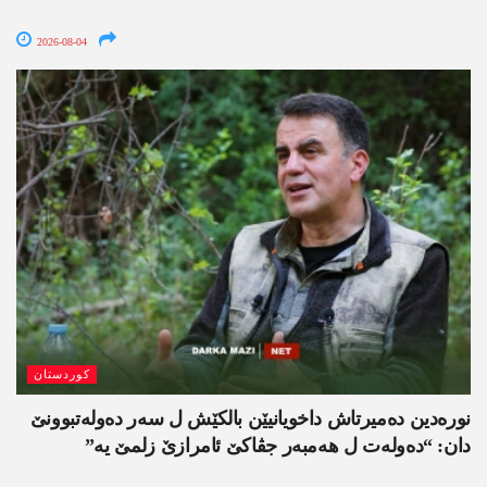
2026-08-04
کوردستان
نورەدین دەمیرتاش داخویانیێن بالکێش ل سەر دەولەتبوونێ
دان: “دەولەت ل ھەمبەر جڤاکێ ئامرازێ زلمێ یە”