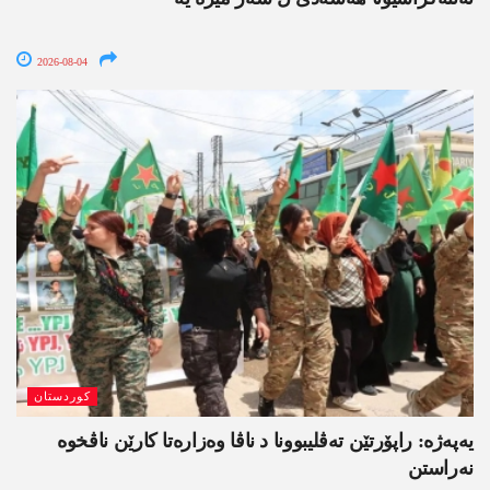
2026-08-04
کوردستان
یەپەژە: راپۆرتێن تەڤلیبوونا د ناڤا وەزارەتا کارێن ناڤخوە
نەراستن