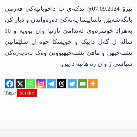
ئیرۆ 07.09.2024ێ پدک-ی ب داخویانیەکی فەرمی
بانگەشەیێن ئاساییشا یه‌نه‌كێ دەرەواندن و دیار کر،
بەهزاد خوسرەوی ئەندامێ پارتیا وان بوویە و 10
سالە ل گەل داییک و خویشکا خوە ل سلێمانیێ
نشتەجیهن و مافێ نشتەجیهبوونێ وەک پەنابەرەکی
سیاسی ژ وان رە هاتیە دایین.
Tags:
sereke