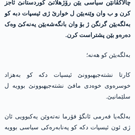
چالاکڤانێن سیاسی یێن رۆژهلاتێ کوردستانێ ئاجز
کرن و ب وان وێنەیێن ل خوارێ ژی ئیسپات دبە کو
بەلگەیێن گرنگن ژ بۆ وان بانگەشەیێن یه‌نه‌كێ وەک
دەرەو بێن پشتراست کرن.
بەلگەیێن کو هەنە؛
کارتا نشتەجیهبوونێ ئیسپات دکە کو بەهزاد
خوسرەوی خوەدی مافێ نشتەجیهبوونێ بوویە ل
سلێمانیێ.
بەلگەیا فەرمی ئانگۆ فۆرما نەتەوێن یەکبوویی ئان
ژی ئون ئیسپات دکە کو پەنابەرەکی سیاسی بوویە