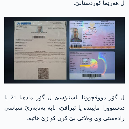
ل هەرێما کوردستانێ.
ل گۆر دووڤچوونا باسنیۆسێ ل گۆر مادەیا 21 یا
دەستوورا ماییندە یا ئیراقێ، نابە پەنابەرێ سیاسی
رادەستی وی وەلاتی بێ کرن کو ژێ هاتیە.