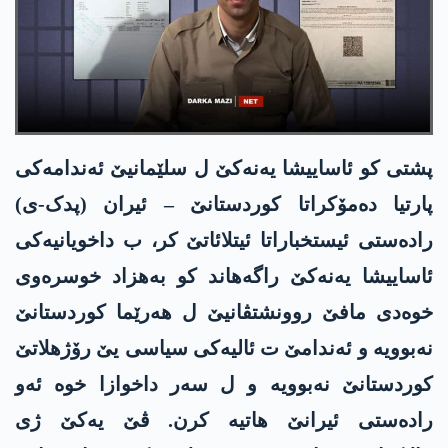
پشتی کو ئاساییشا یه‌نه‌كێ ل سلێمانیێ ئەندامەکی
پارتیا دەمۆکراتا کوردستانێ – ئیران (پدک-ی)
رادەستی ئیستخباراتا ئیتلائاتێ کر، ب داخویانیەکی
ئاساییشا یه‌نه‌كێ راگەهاند کو بەهزاد خوسرەوی
خوەدی مافێ روونشتڤانیێ ل هەرێما کوردستانێ
نەبوویە و ئەندامێ ت ئالیەکی سیاسی یێ رۆژهلاتێ
کوردستانێ نەبوویە و ل سەر داخوازا خوە ئەو
رادەستی ئیرانێ هاتیە کرن. ڤێ یەکێ ژی