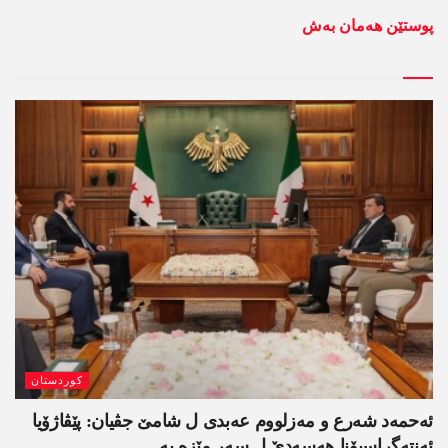
پوستێن ھەمان بەش
کوردستان
ئەحمەد شەرع و مەزلووم عەبدی ل شامێ جڤیان: پێڤاژۆیا
ئەنتەگراسیۆنا ھەسەدێ ل سەر مێزە یە