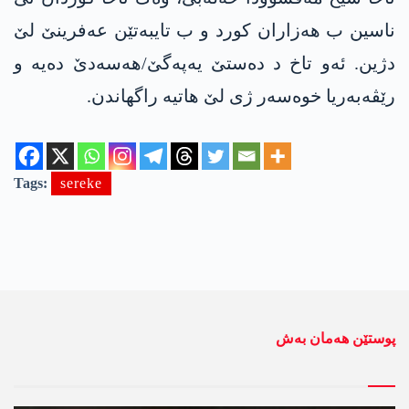
ناسین ب ھەزاران کورد و ب تایبەتێن عەفرینێ لێ
دژین. ئەو تاخ د دەستێ یەپەگێ/ھەسەدێ دەیە و
رێڤەبەریا خوەسەر ژی لێ ھاتیە راگھاندن.
Tags:
sereke
پوستێن ھەمان بەش