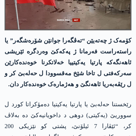
کۆمەک ژ چەتەیێن “تەڤگەرا جوانێن شۆرەشگەر” یا
راستەراست فەرمانا ژ پەکەکێ وەردگرە ئێریشی
ئاھەنگەکە پارتیا یەکیتییا خەلاتکرنا خوەندەکارێن
سەرکەفتی ل تاخا شێخ مەقسوودا ل حەلەبێ کر و
ل رێڤەبەریا ئاھەنگێ و ھەژمارەک خوەندەکار دان.
رێخستنا حەلەبێ یا پارتیا یەکیتیا دەمۆکراتا کورد ل
سووریێ (یەکیتی) دوھی د داخویانیەکێ دە بەلاڤ
کر، “ئێڤارا 7 ئیلۆنێ، پشتی کو نێزیکی 200