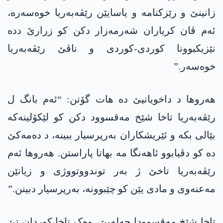
زانینێ و رێزکنامە و یاسایێن رێڤەبەریا خوەسەرە،
ئەم ڤان کریاران شەرمەزار دکن کو زرارێ ددە
نێزیکبوونا کوردی-کوردی و ناڤێ رێڤەبەریا
خوەسەر.”
ھەروھا د داخویانیێ دە ھات گۆتن: “ئەم بانگ ل
رێڤەبەریا تاخا شێخ مەقسوود دکن کو لێکۆلینەکە
بێالی بکە و ئێریشکاران بەرپرسیار ببینە، د دەمەکێ
دە کو دڤیابوو ئاھەنگا مە بھاتا پاراستن. ھەروھا ئەم
رێڤەبەریا تاخێ ژ بەر توندووتووژی و زیانێن
مەعنەوی و مادی یێن کو چێبوونە، بەرپرسیار دبینن.”
تاخا شێخ مەقسوودا حەلەبێ، وەک تاخا کوردان تێ