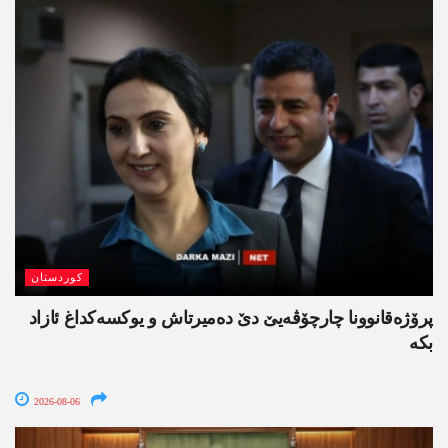
کوردستان
پرۆژەقانوونا چارچۆڤەیێ دێ دەمیرتاش و یوکسەکداغ ئازاد
بکە
2026-08-06