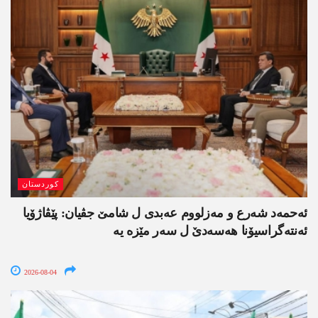
کوردستان
ئەحمەد شەرع و مەزلووم عەبدی ل شامێ جڤیان: پێڤاژۆیا
ئەنتەگراسیۆنا ھەسەدێ ل سەر مێزە یە
2026-08-04