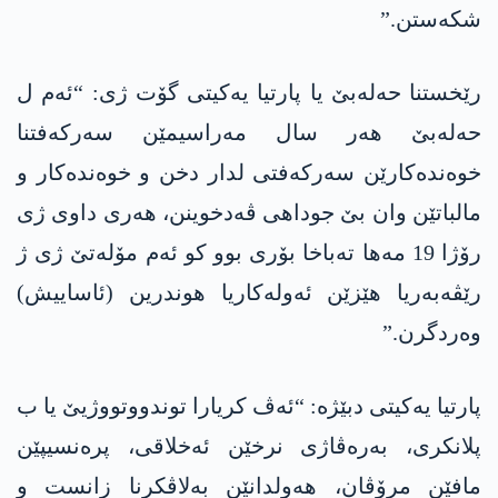
شکەستن.”
رێخستنا حەلەبێ یا پارتیا یەکیتی گۆت ژی: “ئەم ل
حەلەبێ ھەر سال مەراسیمێن سەرکەفتنا
خوەندەکارێن سەرکەفتی لدار دخن و خوەندەکار و
مالباتێن وان بێ جوداھی ڤەدخوینن، ھەری داوی ژی
رۆژا 19 مەھا تەباخا بۆری بوو کو ئەم مۆلەتێ ژی ژ
رێڤەبەریا ھێزێن ئەولەکاریا ھوندرین (ئاساییش)
وەردگرن.”
پارتیا یەکیتی دبێژە: “ئەڤ کریارا توندووتووژیێ یا ب
پلانکری، بەرەڤاژی نرخێن ئەخلاقی، پرەنسیپێن
مافێن مرۆڤان، ھەولدانێن بەلاڤکرنا زانست و