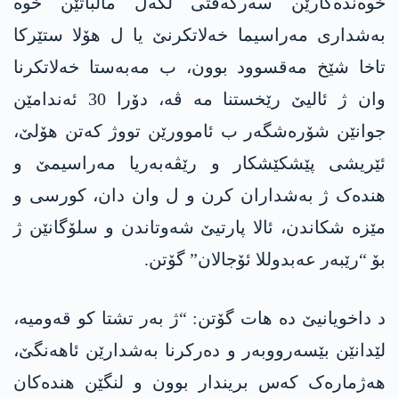
خوەندەکارێن سەرکەفتی لگەل مالباتێن خوە
بەشداری مەراسیما خەلاتکرنێ یا ل ھۆلا ستێرکا
تاخا شێخ مەقسوود بوون، ب مەبەستا خەلاتکرنا
وان ژ ئالیێ رێخستنا مە ڤە، دۆرا 30 ئەندامێن
جوانێن شۆرەشگەر ب ئاموورێن تووژ کەتن ھۆلێ،
ئێریشی پێشکێشکار و رێڤەبەریا مەراسیمێ و
ھندەک ژ بەشداران کرن و ل وان دان، کورسی و
مێزە شکاندن، ئالا پارتیێ شەوتاندن و سلۆگانێن ژ
بۆ “رێبەر عەبدوللا ئۆجالان” گۆتن.
د داخویانیێ دە ھات گۆتن: “ژ بەر تشتا کو قەومیە،
لێدانێن بێسەرووبەر و دەرکرنا بەشدارێن ئاھەنگێ،
ھەژمارەک کەس بریندار بوون و لنگێن ھندەکان