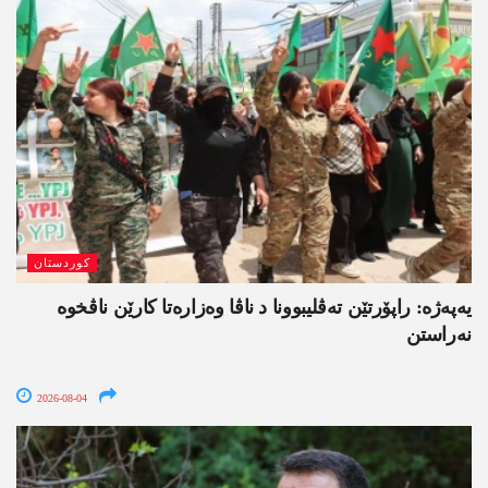
کوردستان
یەپەژە: راپۆرتێن تەڤلیبوونا د ناڤا وەزارەتا کارێن ناڤخوە
نەراستن
2026-08-04