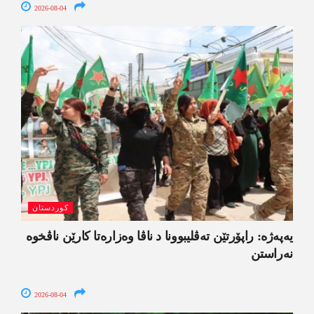
2026-08-04
کوردستان
یەپەژە: راپۆرتێن تەڤلیبوونا د ناڤا وەزارەتا کارێن ناڤخوە
نەراستن
2026-08-04