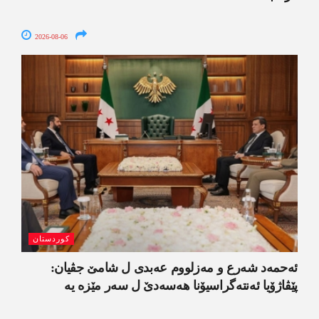
2026-08-06
کوردستان
ئەحمەد شەرع و مەزلووم عەبدی ل شامێ جڤیان:
پێڤاژۆیا ئەنتەگراسیۆنا ھەسەدێ ل سەر مێزە یە