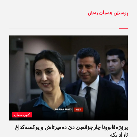
پوستێن ھەمان بەش
کوردستان
پرۆژەقانوونا چارچۆڤەیێ دێ دەمیرتاش و یوکسەکداغ
ئازاد بکە