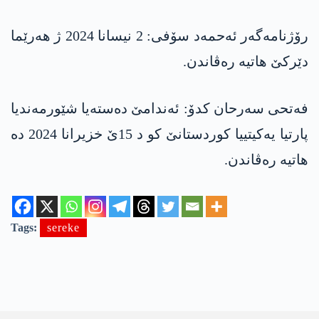
رۆژنامەگەر ئەحمەد سۆفی: 2 نیسانا 2024 ژ ھەرێما
دێرکێ ھاتیە رەڤاندن.
فەتحی سەرحان کدۆ: ئەندامێ دەستەیا شێورمەندیا
پارتیا یەکیتییا کوردستانێ کو د 15ێ خزیرانا 2024 دە
ھاتیە رەڤاندن.
Tags:
sereke