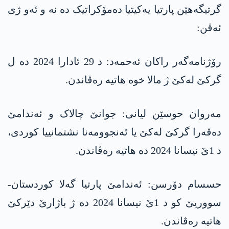
گرتیگەھێن پارتیا یەکیتیا دەمۆکراتیک دە نە و ئەو ژی
ئەڤن:
رۆژنامەگەر راکان ئەحمەد: د 29 ئادارا 2024 دە ل
گرکێ لەکێ ژ مالا خوە ھاتیە رەڤاندن.
مەروان حوسێن لیانی: جوانێ چالاک و ئەندامێ
دەڤەرا گرکێ لەکێ یا ئەنجوومەنا نشتمانییا کوردی،
د 1ێ نیسانا 2024 دە ھاتیە رەڤاندن.
حسسام دۆرسن: ئەندامێ پارتیا گەلا کوردستان-
سووریێ کو د 1ێ نیسانا 2024 دە ژ باژارێ دێرکێ
ھاتیە رەڤاندن.