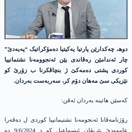
دوھ، چەکدارێن پارتیا یەکیتیا دەمۆکراتیک “پەیەدێ”
چار ئەندامێن رەڤاندی یێن ئەنجوومەنا نشتمانییا
کوردی پشتی دەمەکێ ژ بنچاڤکرنا ب زۆرێ کو
نێزیکی سێ مەھان دۆم کر، سەربەست بەردان.
کەسێن هاتینە بەردان ئەڤن:
رۆژنامەڤانا ئەنجومەنا نشتیمانییا کوردی ل دەڤەرا
عاموودێ بێریڤان ئیسماعیل کو د 9/6/2024 دە