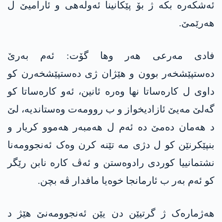
ئەشکەرە بکە ژ بۆ پێکانینا ئەولەھی و ئارامیێ ل
ھەرێمێ.
فادی مەرعی هەر وها گۆت: ئەم بەرێ
دەستپێشخەر بوون و هێژان ژی دەستپێشخەرن کو
داوی ل کارەساتا نھا وەرە ئانین، ئەو کارەساتا کو
گەلێ مەیێ ئازادیخواز و ب روومەت وەستاندیە، لێ
د ھەمان دەمێ دە ئەم ل ھەمبەر ھەموو کریار و
بنپێکرنێن کو ل دژی مە تێنە کرن وەک ئەنجوومەنا
نشتمانییا کوردی رادوەستن و ئەڤ کارە نابن رێگر
کو ئەم بەر ب ئارمانجا خوەیا مافدار ڤە بچن.
ھەژمارەک ژ گرتیێن دن یێن ئەنجوومەنێ ھێژ د