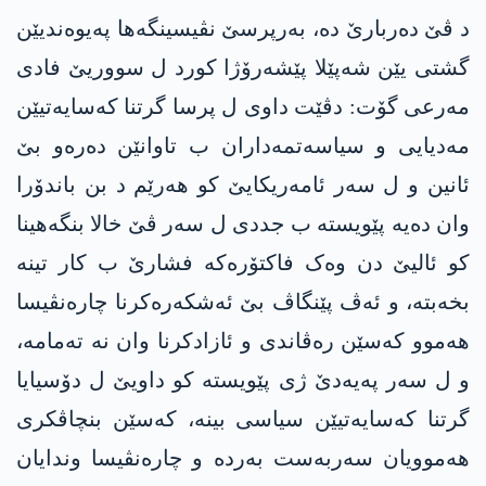
د ڤێ دەربارێ دە، بەرپرسێ نڤیسینگەھا پەیوەندیێن
گشتی یێن شەپێلا پێشەرۆژا کورد ل سووریێ فادی
مەرعی گۆت: دڤێت داوی ل پرسا گرتنا کەسایەتیێن
مەدیایی و سیاسەتمەداران ب تاوانێن دەرەو بێ
ئانین و ل سەر ئامەریکایێ کو ھەرێم د بن باندۆرا
وان دەیە پێویستە ب جددی ل سەر ڤێ خالا بنگەھینا
کو ئالیێ دن وەک فاکتۆرەکە فشارێ ب کار تینە
بخەبتە، و ئەڤ پێنگاڤ بێ ئەشکەرەکرنا چارەنڤیسا
ھەموو کەسێن رەڤاندی و ئازادکرنا وان نە تەمامە،
و ل سەر پەیەدێ ژی پێویستە کو داویێ ل دۆسیایا
گرتنا کەسایەتیێن سیاسی بینە، کەسێن بنچاڤکری
هەموویان سەربەست بەردە و چارەنڤیسا وندایان