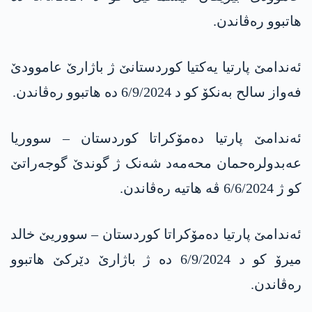
ھاتبوو رەڤاندن.
ئەندامێ پارتیا یەکتیا کوردستانێ ژ باژارێ عاموودێ
فەواز سالح بەنکۆ کو د 6/9/2024 دە ھاتبوو رەڤاندن.
ئەندامێ پارتیا دەمۆکراتا کوردستان – سووریا
عەبدولرەحمان محەمەد شەنک ژ گوندێ گوجەراتێ
کو ژ 6/6/2024 ڤە ھاتیە رەڤاندن.
ئەندامێ پارتیا دەمۆکراتا کوردستان – سووریێ خالد
میرۆ کو د 6/9/2024 دە ژ باژارێ دێرکێ ھاتبوو
رەڤاندن.