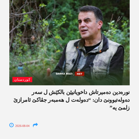
کوردستان
نورەدین دەمیرتاش داخویانیێن بالکێش ل سەر
دەولەتبوونێ دان: “دەولەت ل ھەمبەر جڤاکێ ئامرازێ
زلمێ یە”
2026-08-04