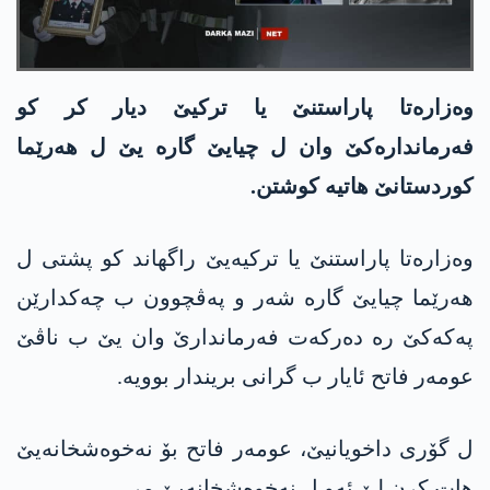
وەزارەتا پاراستنێ یا ترکیێ دیار کر کو
فەرماندارەکێ وان ل چیایێ گارە یێ ل هەرێما
کوردستانێ هاتیە کوشتن.
وەزارەتا پاراستنێ یا ترکیەیێ راگهاند کو پشتی ل
هەرێما چیایێ گارە شەر و پەڤچوون ب چه‌كدارێن
په‌كه‌كێ ره‌ دەرکەت فەرماندارێ وان یێ ب ناڤێ
عومه‌ر فاتح ئایار ب گرانی بریندار بوویە.
ل گۆری داخویانیێ، عومه‌ر فاتح بۆ نەخوەشخانەیێ
هات کرن لێ ئەو ل نەخوەشخانەیێ مر.