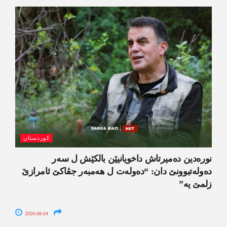
کوردستان
نورەدین دەمیرتاش داخویانیێن بالکێش ل سەر
دەولەتبوونێ دان: “دەولەت ل ھەمبەر جڤاکێ ئامرازێ
زلمێ یە”
2026-08-04