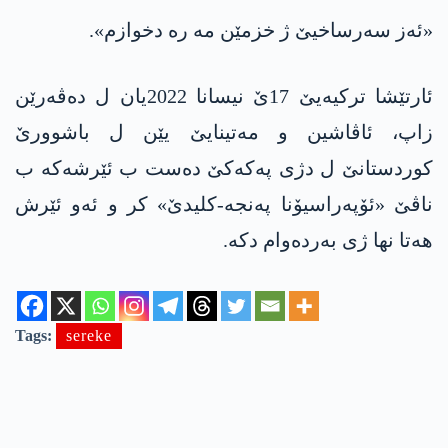
«ئەز سەرساخیێ ژ خزمێن مە رە دخوازم».
ئارتێشا ترکیەیێ 17ێ نیسانا 2022یان ل دەڤەرێن
زاپ، ئاڤاشین و مەتینایێ یێن ل باشوورێ
کوردستانێ ل دژی په‌كه‌كێ دەست ب ئێرشەکە ب
ناڤێ «ئۆپەراسیۆنا پەنجە-کلیدێ» کر و ئەو ئێرش
هەتا نها ژی بەردەوام دکە.
Tags:
sereke