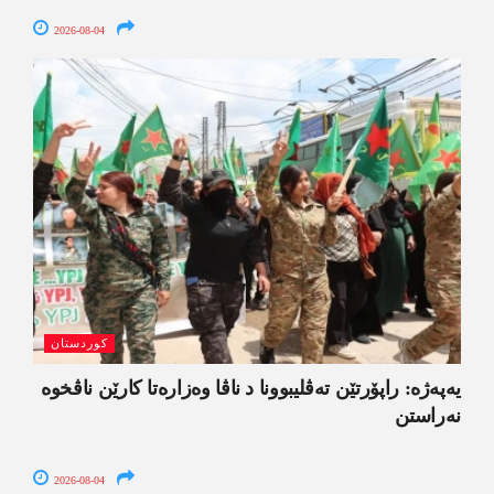
2026-08-04
کوردستان
یەپەژە: راپۆرتێن تەڤلیبوونا د ناڤا وەزارەتا کارێن ناڤخوە
نەراستن
2026-08-04