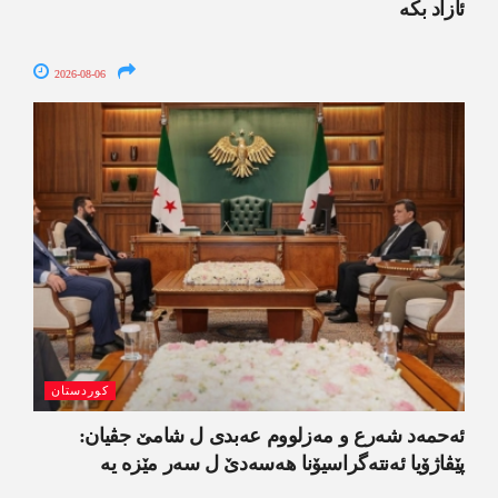
ئازاد بکە
2026-08-06
کوردستان
ئەحمەد شەرع و مەزلووم عەبدی ل شامێ جڤیان:
پێڤاژۆیا ئەنتەگراسیۆنا ھەسەدێ ل سەر مێزە یە