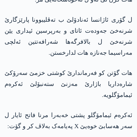
ل گۆری ئاژانسا ئه‌نادۆلێ ب تەڤلیبوونا پارێزگارێ
شرنەخێ جەودەت ئاتای و بەرپرسین ئیداری یێن
شرنەخێ ل بالافرگەها شەرافەتتین ئەلچی
مەراسیما جەنازە هات لدارخستن.
هات گۆتن کو فەرماندارێ کوشتی خزمێ سەرۆکێ
شارەداریا باژارێ مەزنێ ستەنبۆلێ ئەکرەم
ئیمامۆگلویە.
ئەکرەم ئیمامۆگلو پشتی خەبەرا مرنا فاتح ئایار ل
سەر هەسابێ خوەیێ X پەیامەک بەلاڤ کر و گۆت: