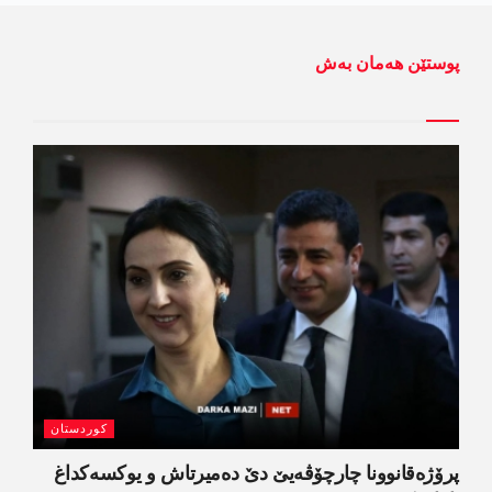
پوستێن ھەمان بەش
کوردستان
پرۆژەقانوونا چارچۆڤەیێ دێ دەمیرتاش و یوکسەکداغ