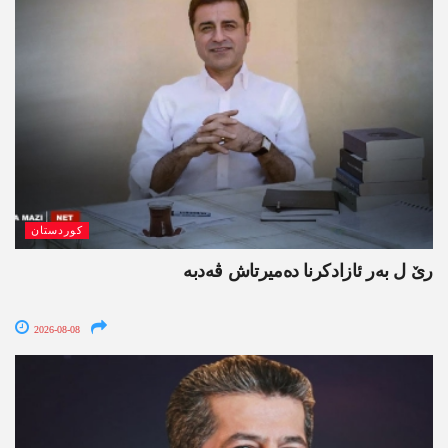
کوردستان
رێ ل بەر ئازادکرنا دەمیرتاش ڤەدبە
2026-08-08