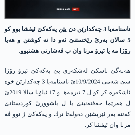
ناسنامه‌یا 3 چه‌كدارێن دن یێن په‌كه‌كێ ئیفشا بوو كو
5 سالان به‌رێ رێخستنێ ئه‌و دا نه‌ كوشتن و هه‌یا
رۆژا مه‌ یا ئیرۆ مرنا وان ب ڤه‌شارتی هشتبوو.
هه‌په‌گێ باسكێ له‌شكه‌ری یێ په‌كه‌كێ ئیرۆ رۆژا
سێ شه‌می 10/9/2024ێ ناسنامه‌یا 3 چه‌كدارێن خوه‌
ئاشكه‌ره‌ كر كو ل 7 تیرمه‌هـ و 17 ئیلۆنا سالا 2019ێ
ل هه‌رێما حه‌فته‌نینێ یا ل باشوورێ كوردستانێ
كه‌تنه‌ به‌ر ئێریشێن ده‌وله‌تا ترك و په‌كه‌كێ ژ نوو ڤه‌
مرنا وان ئیفشا كر.