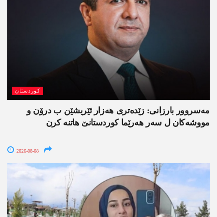
کوردستان
مەسروور بارزانی: زێدەتری ھەزار ئێریشێن ب درۆن و
مووشەکان ل سەر ھەرێما کوردستانێ ھاتنە کرن
2026-08-08