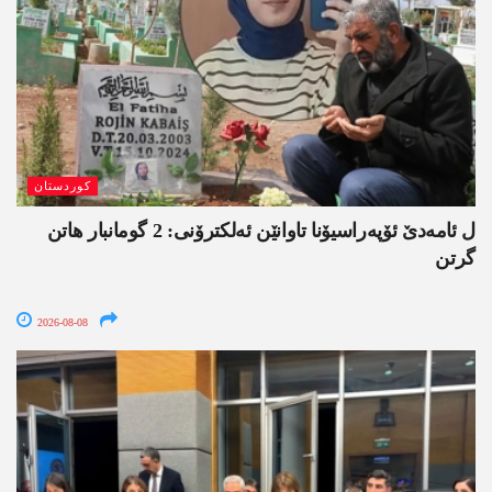
کوردستان
ل ئامەدێ ئۆپەراسیۆنا تاوانێن ئەلکترۆنی: 2 گومانبار ھاتن
گرتن
2026-08-08