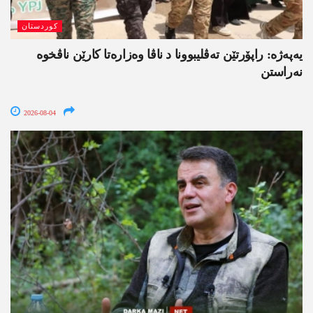
کوردستان
یەپەژە: راپۆرتێن تەڤلیبوونا د ناڤا وەزارەتا کارێن ناڤخوە
نەراستن
2026-08-04