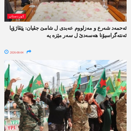
کوردستان
ئەحمەد شەرع و مەزلووم عەبدی ل شامێ جڤیان: پێڤاژۆیا
ئەنتەگراسیۆنا ھەسەدێ ل سەر مێزە یە
2026-08-04