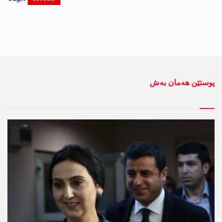
پوستێن ھەمان بەش