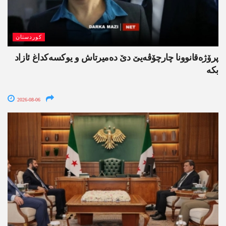
کوردستان
پرۆژەقانوونا چارچۆڤەیێ دێ دەمیرتاش و یوکسەکداغ ئازاد
بکە
2026-08-06