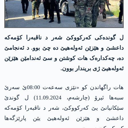
ل گوندەکی کەرکووکێ شەر د ناڤبەرا کۆمەکە
داعشێ و هێزێن ئەولەهیێ دە چێ بوو. د ئەنجامێ
دە، چەکدارەک هات کوشتن و سێ ئەندامێن هێزێن
ئەولەهیێ ژی بریندار بوون.
هات راگهاندن كو «نێزی سەعەت 08:00ێ سەرێ
سبەها ئیرۆ (چارشەم، 11.09.2024) ل گوندێ
سێکانیانێ یێ کەرکووکێ، شەر د ناڤبەرا کۆمەکە
داعشێ و هێزێن ئەولەهیێ یێن پارێزگەها