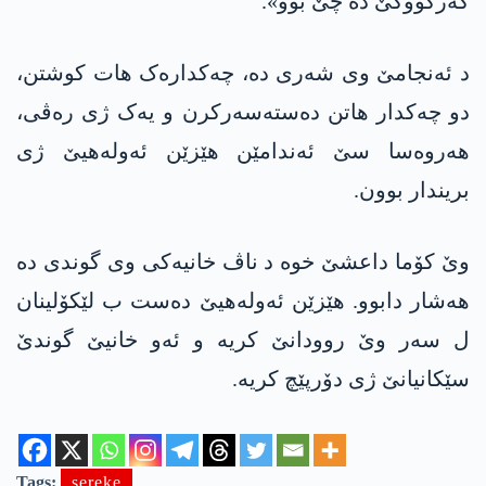
کەرکووکێ دە چێ بوو».
د ئەنجامێ وی شەری دە، چەکدارەک هات کوشتن،
دو چەکدار هاتن دەستەسەرکرن و یەک ژی رەڤی،
هەروەسا سێ ئەندامێن هێزێن ئەولەهیێ ژی
بریندار بوون.
وێ کۆما داعشێ خوە د ناڤ خانیەکی وی گوندی دە
هەشار دابوو. هێزێن ئەولەهیێ دەست ب لێکۆلینان
ل سەر وێ روودانێ کریە و ئەو خانیێ گوندێ
سێکانیانێ ژی دۆرپێچ کریە.
Tags:
sereke