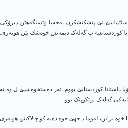
یا داستانا کوردستانێ بووم. ئەز دەستخوەشیێ ل وە ت
ایەکی گەلەک برێکوپێک بوو.
خوە نزانن، لەوما د جھێ خوە دەیە کو چالاکیێن ھونەری