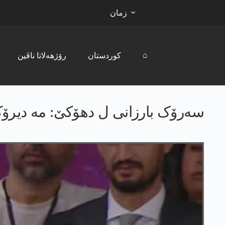
زمان
⌂
کوردستان
رۆژھەلاتا ناڤین
سەرۆک بارزانی ل دھۆکێ: مە دیرۆک