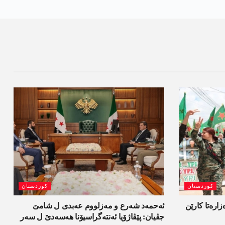
کوردستان
کوردستان
ەزارەتا کارێن
ئەحمەد شەرع و مەزلووم عەبدی ل شامێ
جڤیان: پێڤاژۆیا ئەنتەگراسیۆنا ھەسەدێ ل سەر