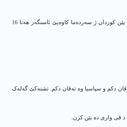
شانۆیا داستانا کوردستانێ کو ل دھۆک، ھەولێر و سلێمانیێ تێ پێشکێشکرن بەحسا وێستگەھێن دیرۆکی یێن کوردان ژ سەردەما کاوەیێ ئاسنگەر ھەتا 16
ەڤان دکم و سپاسیا وە تەڤان دکم. تشتەکێ گەلەک
 د ڤی واری دە بێن کرن.