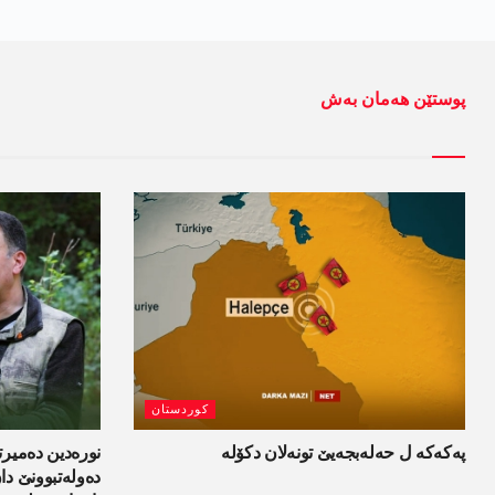
پوستێن ھەمان بەش
کوردستان
پەکەکە ل حەلەبجەیێ تونەلان دکۆلە
نورەدین دەمیرت
دەولەتبوونێ د