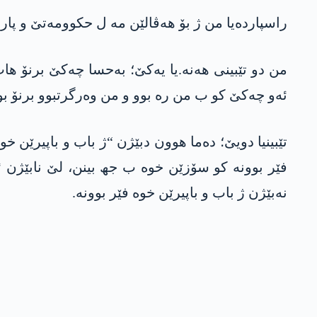
راسپاردەیا من ژ بۆ ھەڤالێن مە ل حکوومەتێ و پارت
من دو تێبینی ھەنە.یا یەکێ؛ بەحسا چەکێ برنۆ ھات 
ئەو چەکێ کو ب من رە بوو و من وەرگرتبوو برنۆ بوو، لێن 
تێبینیا دویێ؛ دەما ھوون دبێژن “ژ باب و باپیرێن خ
فێر بوونە کو سۆزێن خوە ب جھ بینن، لێ نابێژن ئ
نەبێژن ژ باب و باپیرێن خوە فێر بوونە.