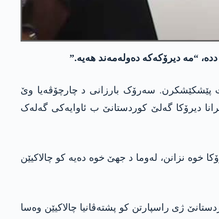
ددە، “مە دیرۆکەکە دەولەمەند ھەیە.”
 ل دھۆکێ ھات پێشکێشکرن. سەرۆک بارزانی د چارچۆڤەیا وێ
انا دیرۆکا گەلێ کوردستانێ ب ئاوایەکی گەلەک
خوە نزانن، لەوما د جھێ خوە دەیە کو چالاکیێن
دستانێ ژی راسپارتن کو پشتەڤانیا چالاکیێن وەسا