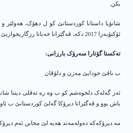
بکن.
ئۆکتۆبەرا 2017 دکە، ڤەگێرانا خەباتا رزگاریخوازیێ یا کوردستانێیە ب گەلەک دیمەنێن خوەشک یێن ھونەری.
تەکستا گۆتارا سەرۆک بارزانی:
ب ناڤێ خودایێ مەزن و دلۆڤان
ئەز گەلەک دلخوەشم کو ب وە رە تەڤلی دیتنا شانۆ
باش بوو و ڤەگێرانا دیرۆکا گەلێ کوردستانێ ب ئاو
مە دیرۆکەکە دەولەمەند ھەیە لێ مخابن ئەم دیرۆکا 