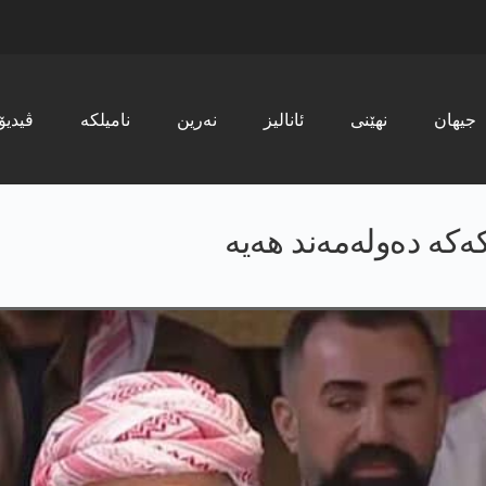
جیھان
نھێنی
ئانالیز
نەرین
نامیلکە
ڤیدیۆ
ەکە دەولەمەند ھەیە