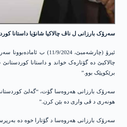
سەرۆک بارزانی ل ناڤ چالاکیا شانۆیا داستانا کور
ئیرۆ (چارشەمبێ، /9/2024
چالاکیێ دە گۆتارەک خواند و داستانا کوردستان
برێکوپێک بوو.”
سەرۆک بارزانی ھەروەسا گۆت، “گەلێ کوردستانێ د
ھونەری د ڤی واری دە بێن کرن.”
سەرۆک بارزانی ھەروەسا د گۆتارا خوە دە بەرپرسێن