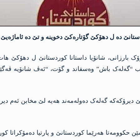
دستانێ دە ل دھۆکێ گۆتارەکێ دخوینە و تێ دە ئاماژەیێ 
11) ب ئامادەبوونا سەرۆک بارزانی، شانۆیا داستانا کوردستانێ
ێ ب “گەلەک باش” وەسفاند و گۆت، “ئەڤ شانۆیە ڤەگێر
یرۆکەکە گەلەک دەولەمەند ھەیە لێ مخابن ئەم دیرۆکا 
 حکوومەتا ھەرێما کوردستانێ و پارتیا دەمۆکراتا کور