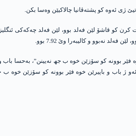
یێ ژی ئەوە کو پشتەڤانیا چالاکیێن وەسا بکن.
کرن کو قاشۆ لێن فەلد بوو، لێن فەلد چەکەکی ئنگلیزیی
فەلد نەبوو و کالیبەرا وێ 7.92 بوو.
وە فێر بوونە کو سۆزێن خوە ب جھ نەیینن”، بەحسا باب و 
ەو ژ باب و باپیرێن خوە فێر بوونە کو سۆزێن خوە ب 