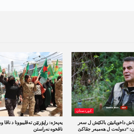
کوردستان
اش داخویانیێن بالکێش ل سەر
یەپەژە: راپۆرتێن تەڤلیبوونا د ناڤا و
ان: “دەولەت ل ھەمبەر جڤاکێ
ناڤخوە نەراستن