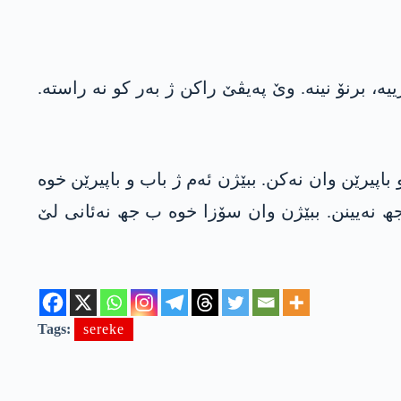
ە، برنۆ نینە. وێ پەیڤێ راکن ژ بەر کو نە راستە.
باپیرێن وان نەکن. ببێژن ئەم ژ باب و باپیرێن خوە
جھ نەیینن. ببێژن وان سۆزا خوە ب جھ نەئانی لێ
Tags:
sereke