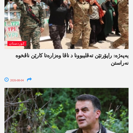
کوردستان
یەپەژە: راپۆرتێن تەڤلیبوونا د ناڤا وەزارەتا کارێن ناڤخوە
نەراستن
2026-08-04