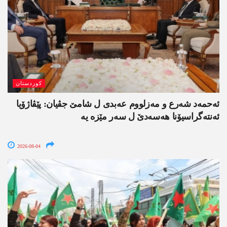
کوردستان
ئەحمەد شەرع و مەزلووم عەبدی ل شامێ جڤیان: پێڤاژۆیا
ئەنتەگراسیۆنا ھەسەدێ ل سەر مێزە یە
2026-08-04