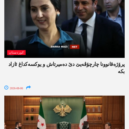
کوردستان
پرۆژەقانوونا چارچۆڤەیێ دێ دەمیرتاش و یوکسەکداغ ئازاد
بکە
2026-08-06