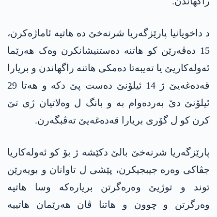
راگھاندن.
د داخویانیا پارێزگەریا شرنەخێ دە ھاتیە ئاماژەکرن،
15 دەڤەرێن کو ھاتنە دەستنیشانکرن وەک ھەرێما
ئەولەکاریێ یا تەیبەتا دەمکی ھاتنە راگھاندن و بریارا
قەدەغەیێ ژ 14 ئیلۆنێ دەست پێ دکە و ھەتا 29
ئیلۆنێ دێ بەردەوام بە و بانگ ل وەلاتیان ژی تێ
کرن کو ل گۆری بریارا قەدەغەیێ تەڤبگەرن.
پارێزگەریا شرنەخێ بالێ دکێشە ژ بۆ کو ئەولەکاریا
جڤاکی وەرە جیبجیکرن، پێشی ل تاوانان و بویەرێن
توند و توژیێ وەرەگرتن بریارەکە وسا ھاتیە
وەرگرتن و چوون و ھاتنا ڤان ھەرێمان ھاتییە