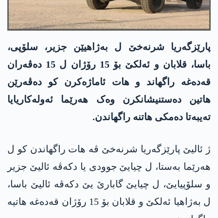
پارێزگەریا شرنەخێ ل بەژاھیێن جزیر، سلۆپی،
باسا، قلابان و ئەلکێ بۆ 15 رۆژان ل 15 دەڤەران
قەدەغە راگھاند و ھات ئاماژەکرن کو دەڤەرێن
ھاتین دەستنیشانکرن وەک ھەرێما ئەولەکاریایا
تەیبەتا دەمکی ھاتنە راگھاندن.
ژ ئالیێ پارێزگەریا شرنەخێ ڤە ھات راگھاندن کو ل
ھەرێما بەستا، ل چیایێ جوودی یا دکەڤە ئالیێ جزیر
و سلۆپیایێ، ل چیایێ گابارێ یێ دکەڤە ئالیێ باسا،
ل بەژاھیا ئەلکێ و قلابان بۆ 15 رۆژان قەدەغە ھاتیە