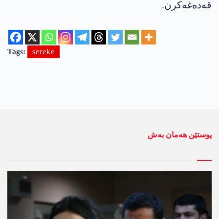
قەدەغەکرن.
Tags:
sereke
پوستێن ھەمان بەش