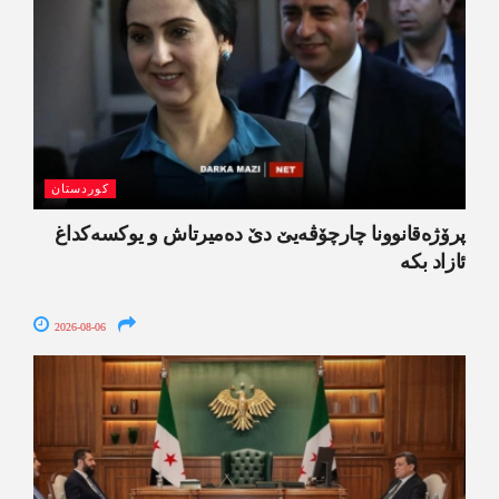
کوردستان
پرۆژەقانوونا چارچۆڤەیێ دێ دەمیرتاش و یوکسەکداغ
ئازاد بکە
2026-08-06