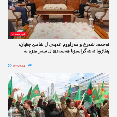
کوردستان
ئەحمەد شەرع و مەزلووم عەبدی ل شامێ جڤیان:
پێڤاژۆیا ئەنتەگراسیۆنا ھەسەدێ ل سەر مێزە یە
2026-08-04