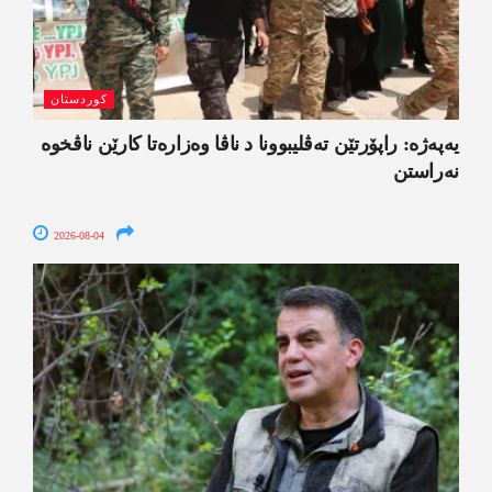
کوردستان
یەپەژە: راپۆرتێن تەڤلیبوونا د ناڤا وەزارەتا کارێن ناڤخوە
نەراستن
2026-08-04