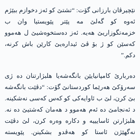
نێچیرڤان بارزانی گۆت: “تشتێ کو ئەز دخوازم ببێژم
ئەوە کو گەلێ مە پێتر پێویستیا وان ب
خزمەتگوزاریێ ھەیە. ئەز دەستخوەشیێ ل ھەموو
کەسێن کو ژ بۆ ڤێ ئیدارەیێ کارێن باش کرنە،
دکم.”
دەربارێ کامپانیایێن بانگەشەیا ھلبژارتنان دە ژی
سەرۆکێ ھەرێما کوردستانێ گۆت: “دڤێت بانگەشە
بێ کرن، لێ ب ئاوایەکی کو کەس کەسی نەشکینە.
د ئەنجامێ دە ئەم ھەموو د ھەمان کەشتیێ دە نە.
ھلبژارتن ئاسایییە و دکارە وەرە کرن، لێ دڤێت
نەگھێژن ئاستا کو ھەڤدو بشکینن. پێویستە