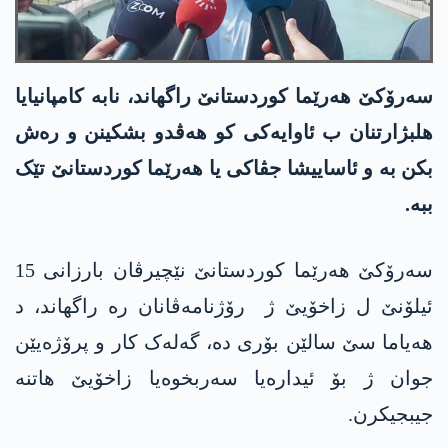
سەرۆکێ ھەرێما کوردستانێ راگھاند، نابە کامپانیایا
ھلبژارتنان ب ئاوایەکی کو ھەڤدو بشکینن و رەش
بکن بە و ئاساییشا جڤاکی یا ھەرێما کوردستانێ تێک
ببە.
سەرۆکێ ھەرێما کوردستانێ نێچیرڤان بارزانی 15
ئیلۆنێ ل زاخۆیێ ژ رۆژنامەڤانان رە راگھاند، د
ھەیاما سێ سالێن بۆری دە، گەلەک کار و پرۆژەیێن
جوان ژ بۆ ئیدارەیا سەربخوەیا زاخۆیێ ھاتنە
جیبجیکرن.