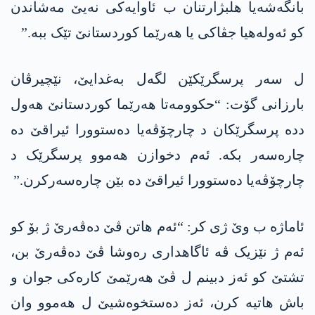
بانگەشەیا ھلبژارتنان ب ئاوایەکی نەیێ مەشاندن
کو ئەولەھیا جڤاکی یا ھەرێما کوردستانێ تێک ببە.”
ل سەر پرسگرێکێن لگەل بەغدایێ، نێچیرڤان
بارزانی گۆت: “حکوومەتا ھەرێما کوردستانێ ھەول
ددە پرسگرێکان د چارچۆڤەیا دەستوورا ئیراقێ دە
چارەسەر بکە. ئەم دخوازن ھەموو پرسگرێک د
چارچۆڤەیا دەستوورا ئیراقێ دە بێن چارەسەرکرن.”
ئاماژە ب وێ ژی کر: “ئەم ھاتن ڤێ دەڤەرێ ژ بۆ کو
ئەم ژ نێزیک ڤە ئاگاھداری رەوشا ڤێ دەڤەرێ بن،
تشتێ کو ئەز دبینم ل ڤێ ھەرێمێ کارەکی جوان و
باش ھاتیە کرن، ئەز دەستخوەشیێ ل ھەموو وان