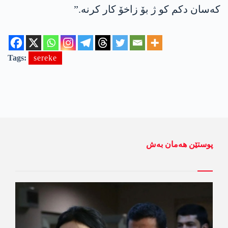
کەسان دکم کو ژ بۆ زاخۆ کار کرنە.”
Tags:
sereke
پوستێن ھەمان بەش