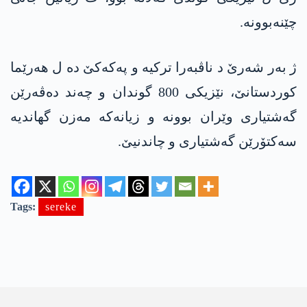
چێنەبوونە.
ژ بەر شەرێ د ناڤبەرا ترکیە و په‌كه‌كێ دە ل هەرێما
کوردستانێ، نێزیکی 800 گوندان و چەند دەڤەرێن
گەشتیاری وێران بوونە و زیانەکە مەزن گهاندیە
سەکتۆرێن گەشتیاری و چاندنیێ.
Tags:
sereke