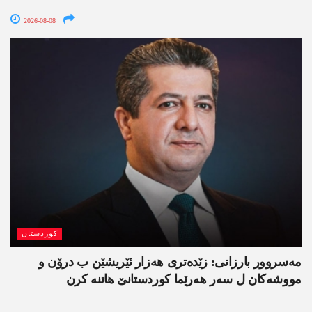
2026-08-08
کوردستان
مەسروور بارزانی: زێدەتری ھەزار ئێریشێن ب درۆن و
مووشەکان ل سەر ھەرێما کوردستانێ ھاتنە کرن