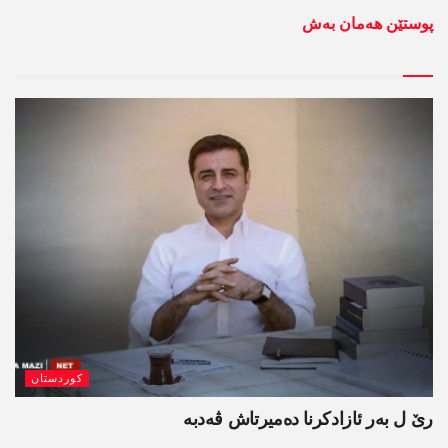
پوستێن ھەمان بەش
کوردستان
رێ ل بەر ئازادکرنا دەمیرتاش ڤەدبە