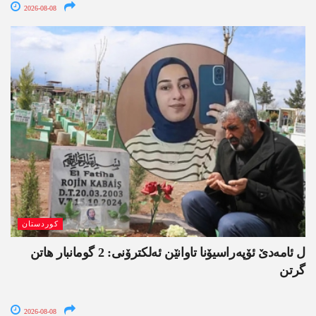
2026-08-08
کوردستان
ل ئامەدێ ئۆپەراسیۆنا تاوانێن ئەلکترۆنی: 2 گومانبار ھاتن
گرتن
2026-08-08