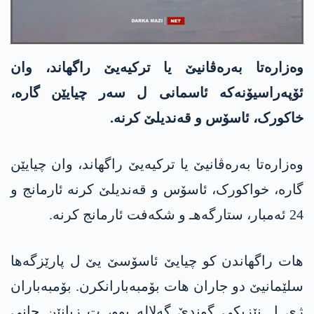
وەزارەتا بەرەڤانیێ یا ترکیەیێ راگهاند، وان
ئۆپەراسیۆنەکە ئاسمانی ل سەر چیایێن گارە،
خاکورک، ئاسۆس و قەندیلێ کرنە.
وەزارەتا بەرەڤانیێ یا ترکیەیێ راگهاند، وان چیایێن
گارە، خواکورک، ئاسۆس و قەندیلێ کرنە ئارمانج و
24 ئەمبار، ستارگەهـ و شکەفت ئارمانج کرنە.
هات راگهاندن كو چیایێ ئاسۆسێ یێ ل پارێزگەها
سلێمانیێ دو جاران هات بۆمبەبارانکرن. بۆمبەباران
ژی ل نێزیکی گوندێ گەلاله‌ بوو، ت زیانێن جانی