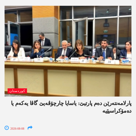
کوردستان
پارلامەنتەرێن دەم پارتیێ: یاسایا چارچۆڤەیێ گاڤا یەکەم یا
دەمۆکراسیێیە
2026-08-08