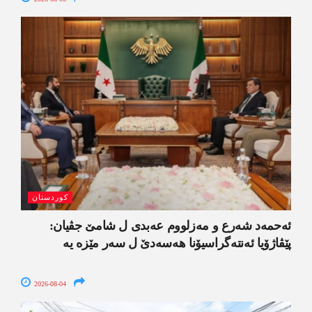
کوردستان
ئەحمەد شەرع و مەزلووم عەبدی ل شامێ جڤیان:
پێڤاژۆیا ئەنتەگراسیۆنا ھەسەدێ ل سەر مێزە یە
2026-08-04