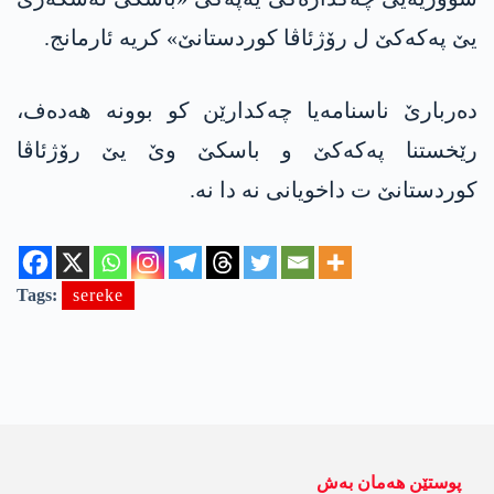
یێ په‌كه‌كێ ل رۆژئاڤا كوردستانێ» كریه‌ ئارمانج.
ده‌ربارێ ناسنامه‌یا چه‌كدارێن كو بوونه‌ هه‌ده‌ف،
رێخستنا په‌كه‌كێ و باسكێ وێ یێ رۆژئاڤا
كوردستانێ ت داخویانی نه‌ دا نه‌.
Tags:
sereke
پوستێن ھەمان بەش