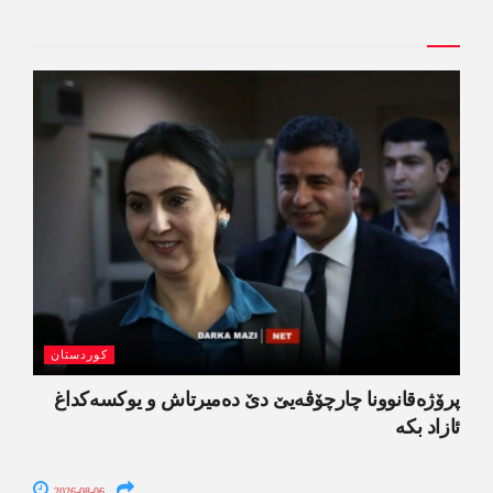
کوردستان
پرۆژەقانوونا چارچۆڤەیێ دێ دەمیرتاش و یوکسەکداغ
ئازاد بکە
2026-08-06