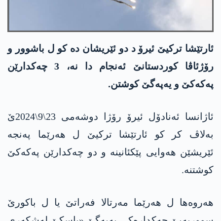
ئارتێشا تركیێ ئیرۆ د دو ئێریشان ده‌ كو ل باشوور و
رۆژئاڤا كوردستانێ ئه‌نجام دا نه‌، 3 چه‌كدارێن
په‌كه‌كێ و یه‌په‌گێ كوشتن.
ئاژانسا ئه‌نادۆل ئیرۆ رۆژا دوشه‌می 23\9\2024ێ
به‌لاڤ كر كو ئارتێشا تركیێ ل هەرێما په‌نجه‌
ئێریشێن هه‌وایی پێكئانینه‌ و دو چه‌كدارێن په‌كه‌كێ
كوشتنه‌.
هه‌روه‌ها ل هه‌رێما مه‌رتالا فه‌راتێ یا ل باکورێ
سووریەیێ چه‌كداره‌كی یه‌په‌گێ «باسكێ له‌شكه‌ری