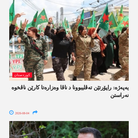
کوردستان
یەپەژە: راپۆرتێن تەڤلیبوونا د ناڤا وەزارەتا کارێن ناڤخوە
نەراستن
2026-08-04