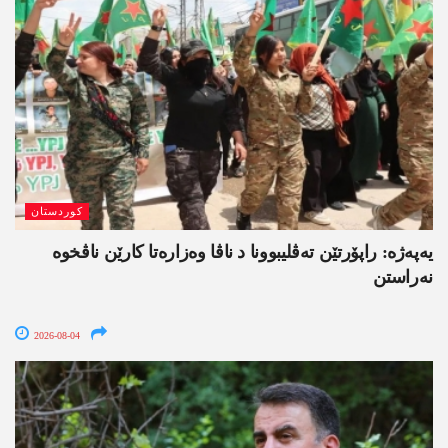
کوردستان
یەپەژە: راپۆرتێن تەڤلیبوونا د ناڤا وەزارەتا کارێن ناڤخوە
نەراستن
2026-08-04