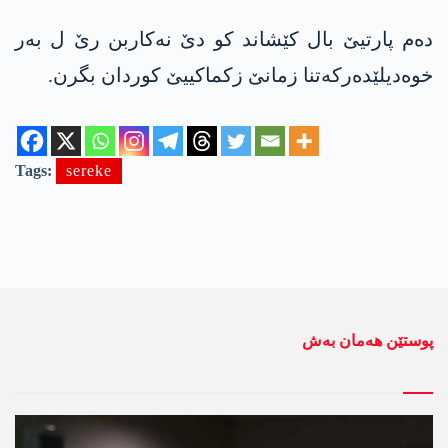
دەم پارتیێ بال کێشاند کو دێ نەکاربن رێ ل بەر
خوەدیلێدەرکەتنا زمانێ زکماکییێ کوردان بگرن.
Tags:
sereke
پوستێن ھەمان بەش