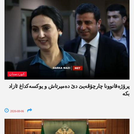
کوردستان
پرۆژەقانوونا چارچۆڤەیێ دێ دەمیرتاش و یوکسەکداغ ئازاد
بکە
2026-08-06