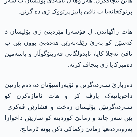
هاتن بنچاڤکرن. هەر وها ل ئامه‌دێ پۆلیسان ب سەر
پرتوکخانەیا ب ناڤێ پاییز پرتووک ژی ده‌ گرتن.
هات راگهاندن، ل قۆسەرا مێردینێ ژی پۆلیسان 3
کەسێن کو بەرێ رێڤەبەرێن هه‌ده‌پێ بوون یێن ب
ناڤێ نەجلا کایا، ئابدولگانی فەریتۆگوڵار و یاسەمین
دەمیرکایا ژی بنچاڤ کرنە.
دەربارێ سەردەگرتن و ئۆپەراسیۆنان دە دەم پارتیێ
داخویانیەک پارڤە کر و هات ئاماژەکرن کو
سەردەگرتنێن پۆلیسان زەخت و فشارێن ڤەکری
یێن سەر چاند و زمانێ کوردینە کو سازیێن داخوازا
پەروەردەهیا زمانێ زکماکی دکن بونە ئارمانج.