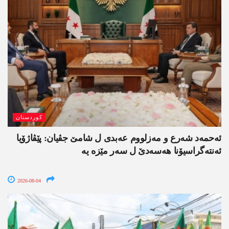
کوردستان
ئەحمەد شەرع و مەزلووم عەبدی ل شامێ جڤیان: پێڤاژۆیا
ئەنتەگراسیۆنا ھەسەدێ ل سەر مێزە یە
2026-08-04