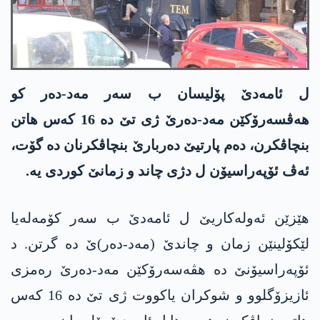
ل ئامه‌دێ پۆلیسان ب سەر مەد-دەر کو
هەڤسەرۆکێن مەد-دەرێ ژی تێ دە 16 کەس هاتن
بنچاڤکرن، دەم پارتیێ دەربارێ بنچاڤکرنان دە گۆت،
ئەڤ ئۆپەراسیۆن ل دژی چاند و زمانێ کوردی یە.
هێزێن ئەولەکاریێ ل ئامه‌دێ ب سەر کۆمەلەیا
لێکۆلینێن زمان و چاندێ (مەد-دەر)ێ ده‌ گرتن. د
ئۆپەراسیۆنێ دە هڤەسەرۆکێن مەد-دەرێ رەمزی
ئازیزۆگلوو و شوکران یاکووت ژی تێ دە 16 کەس