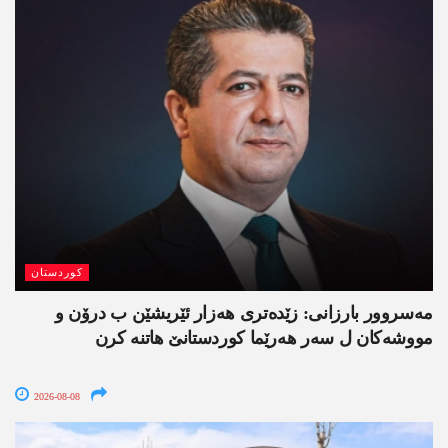
کوردستان
مەسروور بارزانی: زێدەتری ھەزار ئێریشێن ب درۆن و
مووشەکان ل سەر ھەرێما کوردستانێ ھاتنە کرن
2026-08-08