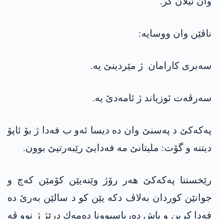
وان ئیلان كر.
ناڤێن وان ووسایه‌:
سه‌بری کارامان ژ مێردینێ یه‌.
سەرڤەت ئوزیاند ژ ئامه‌دێ یه‌.
په‌كه‌كێ د په‌سنێ وان ده‌ دیسا ئه‌و ب فه‌دا ژ بۆ ئاپۆ
دیتنه‌ و گۆت: ملیتانێ مه‌ فه‌دایێ رێبه‌رتیێ بوون.
رێخستنا په‌كه‌كێ هه‌ر رۆژ وێنه‌یێن كۆمێن كه‌چ و
جوانێن كوردان به‌لاڤ دكه‌ یێن كو د سالێن به‌رێ ده‌
فه‌دا كرین و پاش ده‌رباسبوونا ده‌مه‌ك درێژ ژ نوو ڤه‌