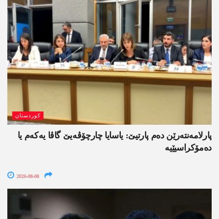
کوردستان
پارلامەنتەرێن دەم پارتیێ: یاسایا چارچۆڤەیێ گاڤا یەکەم یا
دەمۆکراسیێیە
2026-08-08