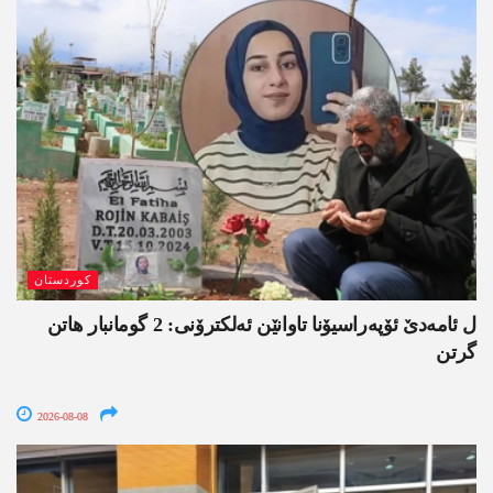
کوردستان
ل ئامەدێ ئۆپەراسیۆنا تاوانێن ئەلکترۆنی: 2 گومانبار ھاتن
گرتن
2026-08-08