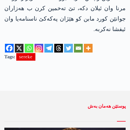
مرنا وان ئیلان دكه‌، تێ ته‌خمین كرن ب هه‌زاران
جوانێن كورد مابن كو هێژان په‌كه‌كێ ناسنامه‌یا وان
ئیفشا نه‌كربه‌.
Tags:
sereke
پوستێن ھەمان بەش