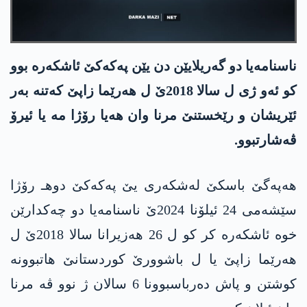
ناسنامه‌یا دو گه‌ریلایێن دن یێن په‌كه‌كێ ئاشكه‌ره‌ بوو
كو ئه‌و ژی ل سالا 2018ێ ل هه‌رێما زاپێ كه‌تنه‌ به‌ر
ئێریشان و رێخستنێ مرنا وان هه‌یا رۆژا مه‌ یا ئیرۆ
ڤه‌شارتبوو.
هه‌په‌گێ باسكێ له‌شكه‌ری یێ په‌كه‌كێ دوهـ رۆژا
سێشه‌می 24 ئیلۆنا 2024ێ ناسنامه‌یا دو چه‌كدارێن
خوه‌ ئاشكه‌ره‌ كر كو ل 26 هه‌زیرانا سالا 2018ێ ل
هه‌رێما زاپێ یا ل باشوورێ كوردستانێ هاتبوونه‌
كوشتن و پاش ده‌رباسبوونا 6 سالان ژ نوو ڤه‌ مرنا