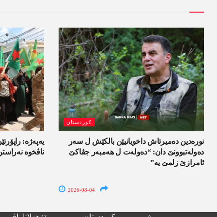
کوردستان
نورەدین دەمیرتاش داخویانیێن بالکێش ل سەر
یەپەژە: راپۆرتێن
دەولەتبوونێ دان: “دەولەت ل ھەمبەر جڤاکێ
ناڤخوە نەراستن
ئامرازێ زلمێ یە”
2026-08-04
⌂
کوردستان
رۆژھەلاتا ناڤین