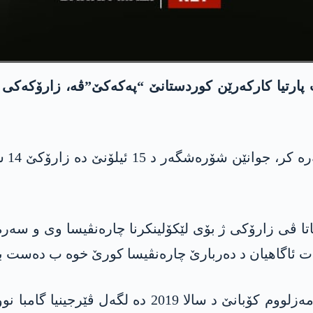
پارتیا کارکەرێن کوردستانێ “پەکەکێ”ڤە، زارۆکەکی
تۆرا
 ڤی زارۆکی ژ بۆی لێکۆلینکرنا چارەنڤیسا وی و سەرەدان
ە ت ئاگاهیان د دەربارێ چارەنڤیسا کورێ خوە ب دەست ب
تێ زانین فەرماندارێ ھێزێن سووریا دەمۆکراتیک مەزلوو