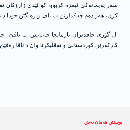
سەر پەیمانەکێ ئیمزە کربوو، کو ئێدی زارۆکان تە
کرن، ھەر دەم چەکدارێن ب ناڤ و رەنگێن جودا د ن
ل گۆری چاڤدێران ئارمانجا چەتەیێن ب ناڤێ “جوا
کارکەرێن کوردستانێ و تەڤلیکرنا وان د ناڤا رەفێن
پوستێن ھەمان بەش