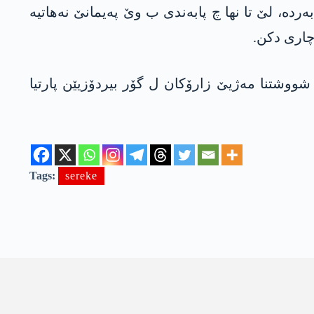
دە، لێ تا نھا چ پابەندی ب وێ پەیمانێ نەھاتیە
چاری دکن.
ووشتنا مەژیێ زارۆکان ل گۆر بیردۆزیێن پارتیا
Tags:
sereke