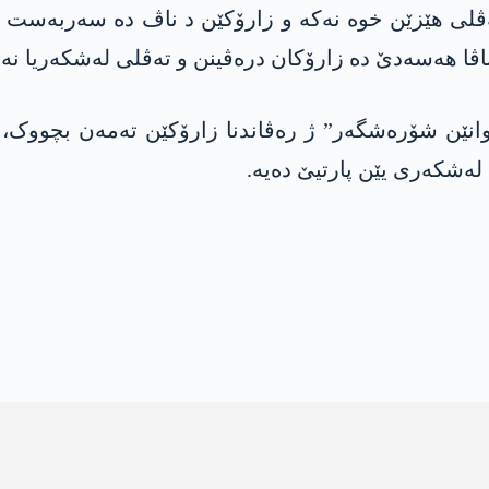
ڤلی ھێزێن خوە نەکە و زارۆکێن د ناڤ دە سەربەست بەر
اڤا هەسەدێ دە زارۆکان درەڤینن و تەڤلی لەشکەریا نە
نێن شۆرەشگەر” ژ رەڤاندنا زارۆکێن تەمەن بچووک، ش
 لەشکەری یێن پارتیێ دەیە.