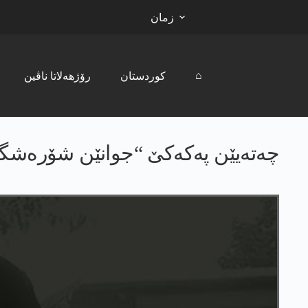
زمان
⌂
کوردستان
رۆژھەلاتا ناڤین
چەتەیێن پەکەکێ “جوانێن شۆرەشگەر