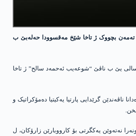
 تەمەن بچووک ژ تاخا شێخ مەقسوودا حەلەبێ ب
 چاڤدێریا مافێن مرۆڤان یا سووریەیێ ئەشکەرە کر، جوانێن شۆرەشگەر د 15 ئیلۆنێ دە زارۆکێ 14 سالی یێ ب ناڤێ “شوعەیب ئەحمەد سالح” ژ تاخا
ا ناڤەندێن گرێدایی پارتیا یەکیتیا دەمۆکراتیک و
خن.
م کۆبانێ د سالا 2019 دە لگەل ڤێرجینیا گامبا نوونەرا نەتەوێن یەکگرتی بۆ کارووبارێن زارۆکان، ل