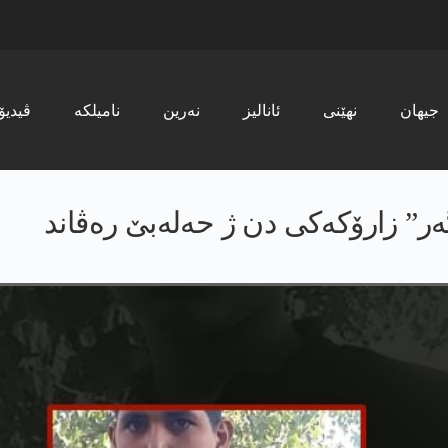
جیھان
نھێنی
ئانالیز
نەرین
نامیلکە
ڤیدیۆ
” زارۆکەکی دن ژ حەلەبێ رەڤاند