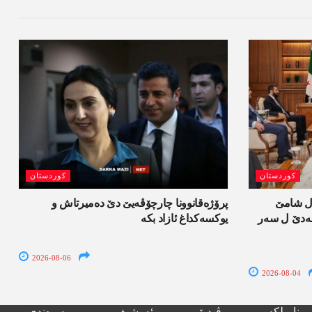
کوردستان
کوردستان
ل شامێ
پرۆژەقانوونا چارچۆڤەیێ دێ دەمیرتاش و
ەسەدێ ل سەر
یوکسەکداغ ئازاد بکە
2026-08-06
2026-08-04
نامیلکە
ڤیدیۆ
ئەرشیف
پەیوەندی