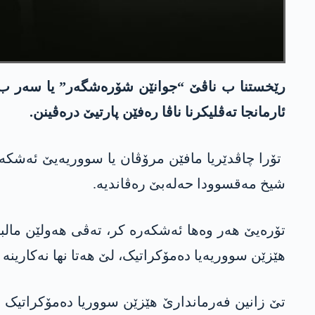
رێخستنا ب ناڤێ “جوانێن شۆرەشگەر” یا سەر ب 
ئارمانجا تەڤلیکرنا ناڤا رەفێن پارتیێ درەڤینن.
شیخ مەقسوودا حەلەبێ رەڤاندیە.
تۆرەیێ هەر وەها ئەشکەرە کر، تەڤی هەولێن مالباتا
هێزێن سووریەیا دەمۆکراتیک، لێ هەتا نها نەکارین