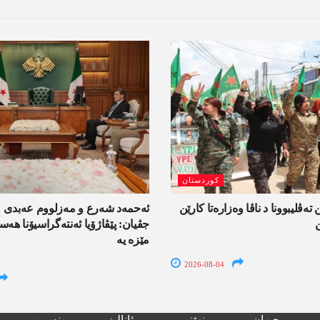
کوردستان
 تەڤلیبوونا د ناڤا وەزارەتا کارێن
ئەحمەد شەرع و مەزلووم عەبدی 
جڤیان: پێڤاژۆیا ئەنتەگراسیۆنا ھ
مێزە یە
2026-08-04
جیھان
نھێنی
ئانالیز
نەرین